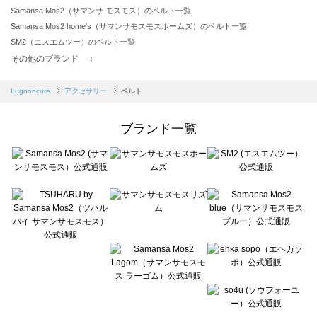
Samansa Mos2（サマンサ モスモス）のベルト一覧
Samansa Mos2 home's（サマンサモスモスホームズ）のベルト一覧
SM2（エスエムツー）のベルト一覧
TSUHARU by Samansa Mos2（ツハルバイサマンサモスモス）のベルト一覧
その他のブランド ＋
sm2rhythm（サマンサモスモス リズム）のベルト一覧
Samansa Mos2 blue（サマンサモスモス ブルー）のベルト一覧
Lugnoncure
アクセサリー
ベルト
Samansa Mos2 Lagom（サマンサモスモス ラーゴム）のベルト一覧
ehka sopo（エヘカソポ）のベルト一覧
ブランド一覧
sō4ū（ソウフォーユー）のベルト一覧
Te chichi（テチチ）のベルト一覧
Te chichi CLASSIC（テチチ クラシック）のベルト一覧
Te chichi TERRASSE（テチチ テラス）のベルト一覧
Lugnoncure（ルノンキュール）のベルト一覧
BETTY'S BLUE（べティーズブルー）のベルト一覧
Wpc.（ワールドパーティー）のベルト一覧