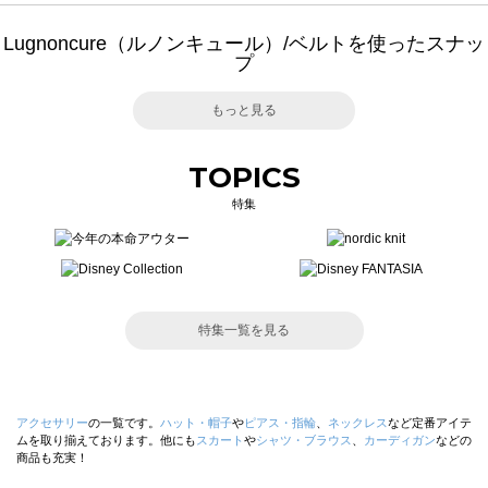
Lugnoncure（ルノンキュール）/ベルトを使ったスナッ
プ
もっと見る
TOPICS
特集
特集一覧を見る
アクセサリー
の一覧です。
ハット・帽子
や
ピアス・指輪
、
ネックレス
など定番アイテ
ムを取り揃えております。他にも
スカート
や
シャツ・ブラウス
、
カーディガン
などの
商品も充実！