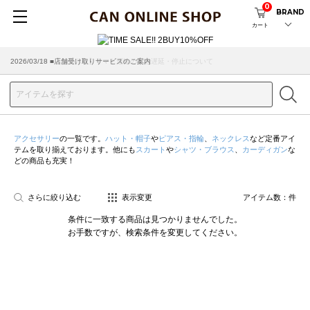
0
BRAND
カート
2026/07/29 ■【お知らせ】ヤマト運輸の配送遅延・停止について
2026/03/18 ■店舗受け取りサービスのご案内
アクセサリー
の一覧です。
ハット・帽子
や
ピアス・指輪
、
ネックレス
など定番アイ
テムを取り揃えております。他にも
スカート
や
シャツ・ブラウス
、
カーディガン
な
どの商品も充実！
さらに絞り込む
表示変更
アイテム数：
件
条件に一致する商品は見つかりませんでした。
お手数ですが、検索条件を変更してください。