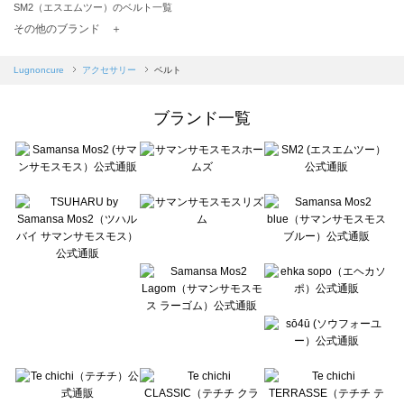
SM2（エスエムツー）のベルト一覧
TSUHARU by Samansa Mos2（ツハルバイサマンサモスモス）のベルト一覧
その他のブランド ＋
sm2rhythm（サマンサモスモス リズム）のベルト一覧
Samansa Mos2 blue（サマンサモスモス ブルー）のベルト一覧
Lugnoncure
アクセサリー
ベルト
Samansa Mos2 Lagom（サマンサモスモス ラーゴム）のベルト一覧
ehka sopo（エヘカソポ）のベルト一覧
ブランド一覧
sō4ū（ソウフォーユー）のベルト一覧
Te chichi（テチチ）のベルト一覧
Te chichi CLASSIC（テチチ クラシック）のベルト一覧
Te chichi TERRASSE（テチチ テラス）のベルト一覧
Lugnoncure（ルノンキュール）のベルト一覧
BETTY'S BLUE（べティーズブルー）のベルト一覧
Wpc.（ワールドパーティー）のベルト一覧