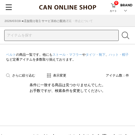
0
BRAND
カート
2026/07/29 ■【お知らせ】ヤマト運輸の配送遅延・停止について
2026/03/18 ■店舗受け取りサービスのご案内
ベルト
の商品一覧です。他にも
ストール・マフラー
や
タイツ・靴下
、
ハット・帽子
など定番アイテムを多数取り揃えております。
さらに絞り込む
表示変更
アイテム数：
件
条件に一致する商品は見つかりませんでした。
お手数ですが、検索条件を変更してください。