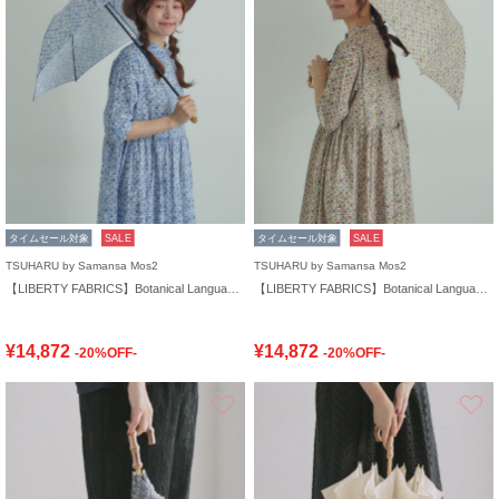
タイムセール対象
SALE
タイムセール対象
SALE
TSUHARU by Samansa Mos2
TSUHARU by Samansa Mos2
【LIBERTY FABRICS】Botanical Language柄日傘
【LIBERTY FABRICS】Botanical Language柄日傘
¥14,872
¥14,872
-20%OFF-
-20%OFF-
お気に入り