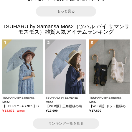
もっと見る
TSUHARU by Samansa Mos2（ツハル バイ サマンサ
モスモス）雑貨人気アイテムランキング
1
2
3
TSUHARU by Samansa
TSUHARU by Samansa
TSUHARU by Samansa
Mos2
Mos2
Mos2
【LIBERTY FABRICS】Botanical Language柄日傘
【WEB限】三角模様の晴雨兼用日傘
【WEB限】ドット模様の晴雨兼用日傘
￥14,872
￥17,600
￥17,600
-20%OFF-
ランキング一覧を見る