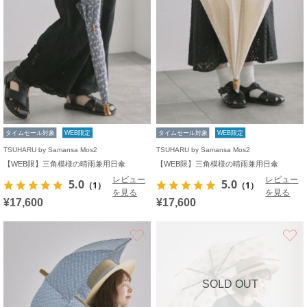
タイムセール対象
WEB限定
タイムセール対象
WEB限定
TSUHARU by Samansa Mos2
TSUHARU by Samansa Mos2
【WEB限】三角模様の晴雨兼用日傘
【WEB限】三角模様の晴雨兼用日傘
レビュー
レビュー
5.0
5.0
（1）
（1）
を見る
を見る
¥17,600
¥17,600
お気に入り
SOLD OUT