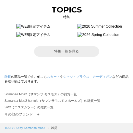
TOPICS
特集
特集一覧を見る
雑貨
の商品一覧です。他にも
スカート
や
シャツ・ブラウス
、
カーディガン
などの商品
を取り揃えております。
Samansa Mos2（サマンサ モスモス）の雑貨一覧
Samansa Mos2 home's（サマンサモスモスホームズ）の雑貨一覧
SM2（エスエムツー）の雑貨一覧
TSUHARU by Samansa Mos2（ツハルバイサマンサモスモス）の雑貨一覧
その他のブランド ＋
sm2rhythm（サマンサモスモス リズム）の雑貨一覧
Samansa Mos2 blue（サマンサモスモス ブルー）の雑貨一覧
TSUHARU by Samansa Mos2
雑貨