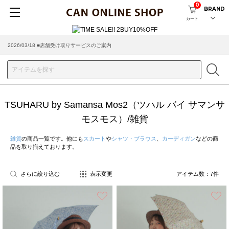
0
BRAND
カート
2026/03/18 ■店舗受け取りサービスのご案内
TSUHARU by Samansa Mos2（ツハル バイ サマンサ
モスモス）/雑貨
雑貨
の商品一覧です。他にも
スカート
や
シャツ・ブラウス
、
カーディガン
などの商
品を取り揃えております。
さらに絞り込む
表示変更
アイテム数：
7
件
お気に入り