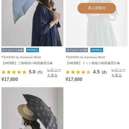
再入荷受付
タイムセール対象
WEB限定
タイムセール対象
WEB限定
TSUHARU by Samansa Mos2
TSUHARU by Samansa Mos2
【WEB限】三角模様の晴雨兼用日傘
【WEB限】ドット模様の晴雨兼用日傘
レビュー
レビュー
5.0
4.5
（1）
（2）
を見る
を見る
¥17,600
¥17,600
お気に入り