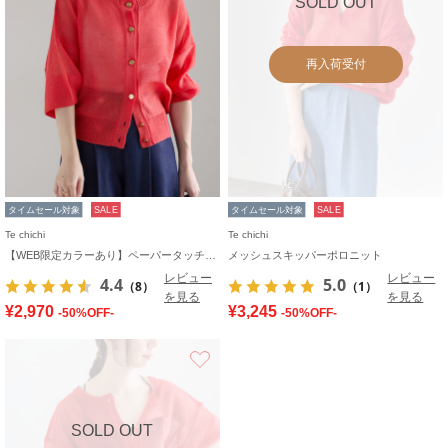
SOLD OUT
再入荷受付
タイムセール対象
SALE
タイムセール対象
SALE
Te chichi
Te chichi
【WEB限定カラーあり】ペーパータッチヤーン2wayメッシュニット
メッシュスキッパーポロニット
レビュー
レビュー
4.4
5.0
（8）
（1）
を見る
を見る
¥2,970
¥3,245
-50%OFF-
-50%OFF-
お気に入り
SOLD OUT