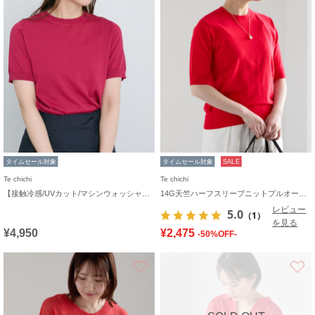
タイムセール対象
タイムセール対象
SALE
Te chichi
Te chichi
【接触冷感/UVカット/マシンウォッシャブル】14G天竺デイリー機能ニットプルオーバー
14G天竺ハーフスリーブニットプルオーバー
レビュー
5.0
（1）
を見る
¥4,950
¥2,475
-50%OFF-
お気に入り