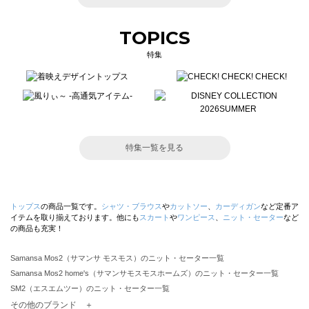
TOPICS
特集
特集一覧を見る
トップス
の商品一覧です。
シャツ・ブラウス
や
カットソー
、
カーディガン
など定番ア
イテムを取り揃えております。他にも
スカート
や
ワンピース
、
ニット・セーター
など
の商品も充実！
Samansa Mos2（サマンサ モスモス）のニット・セーター一覧
Samansa Mos2 home's（サマンサモスモスホームズ）のニット・セーター一覧
SM2（エスエムツー）のニット・セーター一覧
TSUHARU by Samansa Mos2（ツハルバイサマンサモスモス）のニット・セーター一覧
その他のブランド ＋