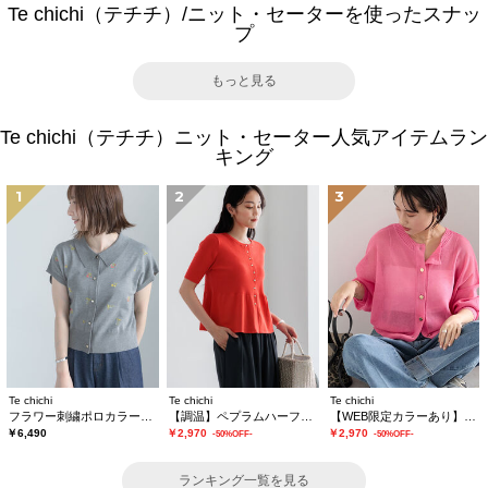
Te chichi（テチチ）/ニット・セーターを使ったスナッ
プ
もっと見る
Te chichi（テチチ）ニット・セーター人気アイテムラン
キング
1
2
3
Te chichi
Te chichi
Te chichi
フラワー刺繍ポロカラーニット
【調温】ペプラムハーフスリーブニット
【WEB限定カラーあり】ペーパータッチヤーン2wayメッシュニット
￥6,490
￥2,970
￥2,970
-50%OFF-
-50%OFF-
ランキング一覧を見る