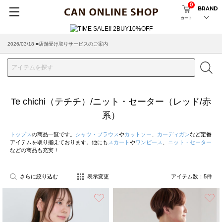
0
BRAND
カート
2026/03/18 ■店舗受け取りサービスのご案内
Te chichi（テチチ）/ニット・セーター（レッド/赤
系）
トップス
の商品一覧です。
シャツ・ブラウス
や
カットソー
、
カーディガン
など定番
アイテムを取り揃えております。他にも
スカート
や
ワンピース
、
ニット・セーター
などの商品も充実！
さらに絞り込む
表示変更
アイテム数：
5
件
お気に入り