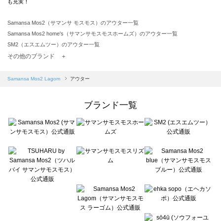
も充実！
Samansa Mos2（サマンサ モスモス）のアウター一覧
Samansa Mos2 home's（サマンサモスモスホームズ）のアウター一覧
SM2（エスエムツー）のアウター一覧
TSUHARU by Samansa Mos2（ツハルバイサマンサモスモス）のアウター一覧
その他のブランド ＋
sm2rhythm（サマンサモスモス リズム）のアウター一覧
Samansa Mos2 blue（サマンサモスモス ブルー）のアウター一覧
Samansa Mos2 Lagom
アウター
Samansa Mos2 Lagom（サマンサモスモス ラーゴム）のアウター一覧
ehka sopo（エヘカソポ）のアウター一覧
ブランド一覧
sō4ū（ソウフォーユー）のアウター一覧
Te chichi（テチチ）のアウター一覧
Te chichi CLASSIC（テチチ クラシック）のアウター一覧
Te chichi TERRASSE（テチチ テラス）のアウター一覧
Lugnoncure（ルノンキュール）のアウター一覧
BETTY'S BLUE（べティーズブルー）のアウター一覧
Wpc.（ワールドパーティー）のアウター一覧