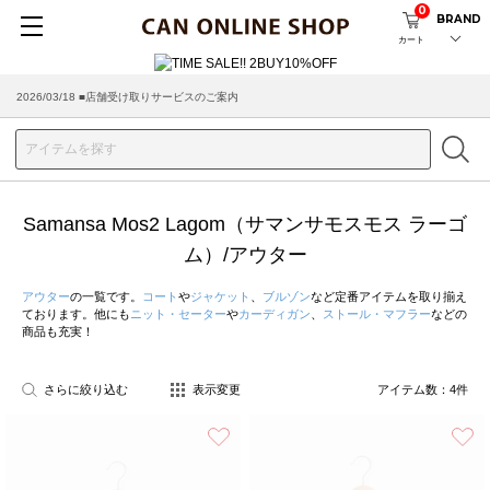
0
BRAND
カート
2026/03/18 ■店舗受け取りサービスのご案内
Samansa Mos2 Lagom（サマンサモスモス ラーゴ
ム）/アウター
アウター
の一覧です。
コート
や
ジャケット
、
ブルゾン
など定番アイテムを取り揃え
ております。他にも
ニット・セーター
や
カーディガン
、
ストール・マフラー
などの
商品も充実！
さらに絞り込む
表示変更
アイテム数：
4
件
お気に入り