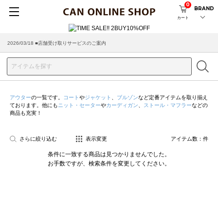
0
BRAND
カート
2026/03/18 ■店舗受け取りサービスのご案内
アウター
の一覧です。
コート
や
ジャケット
、
ブルゾン
など定番アイテムを取り揃え
ております。他にも
ニット・セーター
や
カーディガン
、
ストール・マフラー
などの
商品も充実！
さらに絞り込む
表示変更
アイテム数：
件
条件に一致する商品は見つかりませんでした。
お手数ですが、検索条件を変更してください。