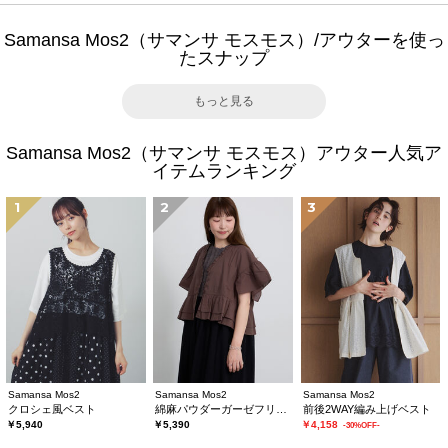
Samansa Mos2（サマンサ モスモス）/アウターを使っ
たスナップ
もっと見る
Samansa Mos2（サマンサ モスモス）アウター人気ア
イテムランキング
1
2
3
Samansa Mos2
Samansa Mos2
Samansa Mos2
クロシェ風ベスト
綿麻パウダーガーゼフリルベスト
前後2WAY編み上げベスト
￥5,940
￥5,390
￥4,158
-30%OFF-