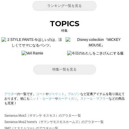
ランキング一覧を見る
TOPICS
特集
特集一覧を見る
アウター
の一覧です。
コート
や
ジャケット
、
ブルゾン
など定番アイテムを取り揃えて
おります。他にも
ニット・セーター
や
カーディガン
、
ストール・マフラー
などの商品
も充実！
Samansa Mos2（サマンサ モスモス）のアウター一覧
Samansa Mos2 home's（サマンサモスモスホームズ）のアウター一覧
SM2（エスエムツー）のアウター一覧