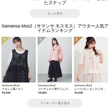
たスナップ
もっと見る
Samansa Mos2（サマンサ モスモス）アウター人気ア
イテムランキング
1
2
3
Samansa Mos2
Samansa Mos2
Samansa Mos2
クロシェ風ベスト
コーデュロイ襟デニムブルゾン
レース×ピンタックリボンベスト《限定カラーあり》
￥5,940
￥8,800
￥6,050
ランキング一覧を見る