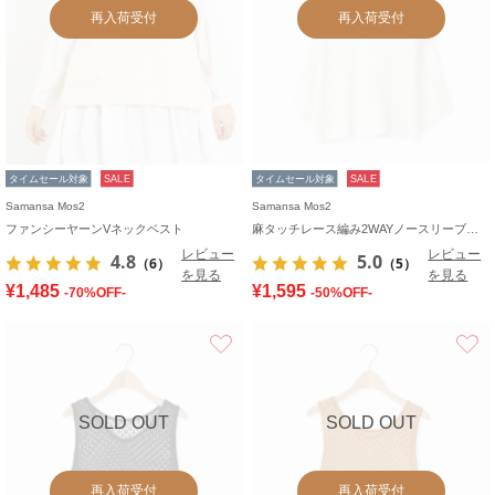
再入荷受付
再入荷受付
タイムセール対象
SALE
タイムセール対象
SALE
Samansa Mos2
Samansa Mos2
ファンシーヤーンVネックベスト
麻タッチレース編み2WAYノースリーブチュニック
レビュー
レビュー
4.8
5.0
（6）
（5）
を見る
を見る
¥1,485
¥1,595
-70%OFF-
-50%OFF-
お気に入り
SOLD OUT
SOLD OUT
再入荷受付
再入荷受付