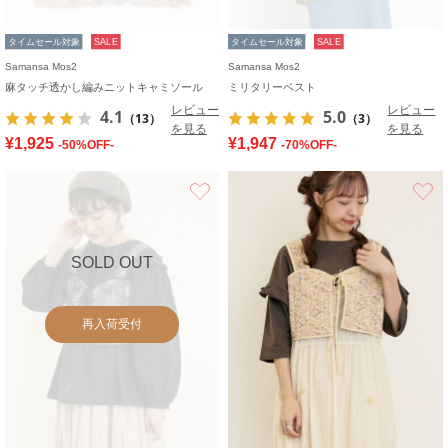
タイムセール対象
SALE
タイムセール対象
SALE
Samansa Mos2
Samansa Mos2
麻タッチ透かし編みニットキャミソール
ミリタリーベスト
レビュー
レビュー
4.1
5.0
（13）
（3）
を見る
を見る
¥1,925
¥1,947
-50%OFF-
-70%OFF-
お気に入り
SOLD OUT
再入荷受付