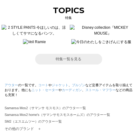
TOPICS
特集
特集一覧を見る
アウター
の一覧です。
コート
や
ジャケット
、
ブルゾン
など定番アイテムを取り揃えて
おります。他にも
ニット・セーター
や
カーディガン
、
ストール・マフラー
などの商品
も充実！
Samansa Mos2（サマンサ モスモス）のアウター一覧
Samansa Mos2 home's（サマンサモスモスホームズ）のアウター一覧
SM2（エスエムツー）のアウター一覧
TSUHARU by Samansa Mos2（ツハルバイサマンサモスモス）のアウター一覧
その他のブランド ＋
sm2rhythm（サマンサモスモス リズム）のアウター一覧