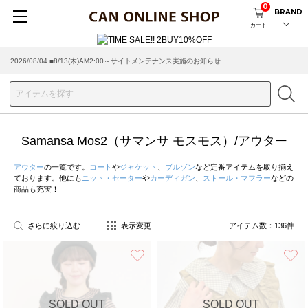
0
BRAND
カート
2026/08/04 ■8/13(木)AM2:00～サイトメンテナンス実施のお知らせ
2026/07/29 ■【お知らせ】ヤマト運輸の配送遅延・停止について
Samansa Mos2（サマンサ モスモス）/アウター
アウター
の一覧です。
コート
や
ジャケット
、
ブルゾン
など定番アイテムを取り揃え
ております。他にも
ニット・セーター
や
カーディガン
、
ストール・マフラー
などの
商品も充実！
さらに絞り込む
表示変更
アイテム数：
136
件
お気に入り
SOLD OUT
SOLD OUT