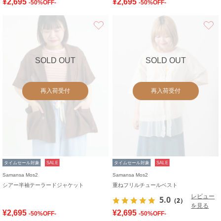
¥2,695
¥2,695
-50%OFF-
-50%OFF-
お気に入り
SOLD OUT
SOLD OUT
再入荷受付
再入荷受付
タイムセール対象
SALE
タイムセール対象
SALE
Samansa Mos2
Samansa Mos2
シアー半袖テーラードジャケット
重ねフリルチュールベスト
レビュー
5.0
（2）
を見る
¥2,695
¥2,695
-50%OFF-
-50%OFF-