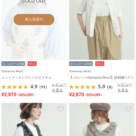
SOLD OUT
再入荷受付
タイムセール対象
SALE
タイムセール対象
SALE
Samansa Mos2
Samansa Mos2
ニットドッキングレースビスチェ
【メルヘン×Samansa Mos2】総刺繍ベスト
レビュー
レビュー
4.9
5.0
（11）
（3）
を見る
を見る
¥2,970
¥2,970
-50%OFF-
-50%OFF-
お気に入り