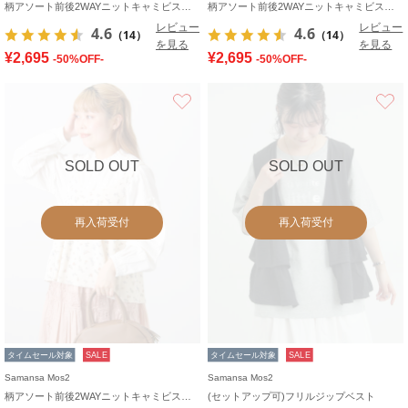
柄アソート前後2WAYニットキャミビスチェ
柄アソート前後2WAYニットキャミビスチェ
レビュー
レビュー
4.6
4.6
（14）
（14）
を見る
を見る
¥2,695
¥2,695
-50%OFF-
-50%OFF-
お気に入り
SOLD OUT
SOLD OUT
再入荷受付
再入荷受付
タイムセール対象
SALE
タイムセール対象
SALE
Samansa Mos2
Samansa Mos2
柄アソート前後2WAYニットキャミビスチェ
(セットアップ可)フリルジップベスト