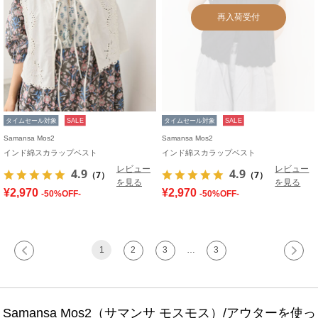
再入荷受付
タイムセール対象
SALE
タイムセール対象
SALE
Samansa Mos2
Samansa Mos2
インド綿スカラップベスト
インド綿スカラップベスト
レビュー
レビュー
4.9
4.9
（7）
（7）
を見る
を見る
¥2,970
¥2,970
-50%OFF-
-50%OFF-
1
2
3
…
3
Samansa Mos2（サマンサ モスモス）/アウターを使っ