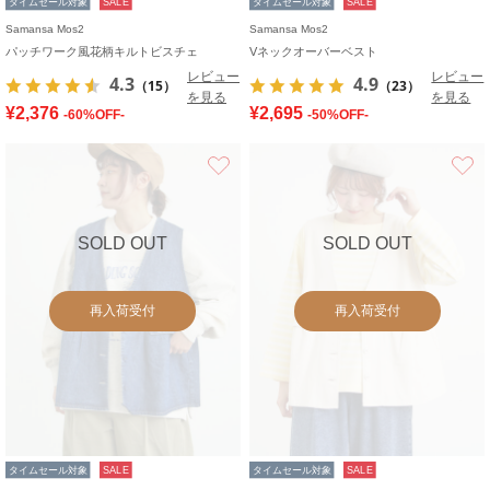
タイムセール対象
SALE
タイムセール対象
SALE
Samansa Mos2
Samansa Mos2
パッチワーク風花柄キルトビスチェ
Vネックオーバーベスト
レビュー
レビュー
4.3
4.9
（15）
（23）
を見る
を見る
¥2,376
¥2,695
-60%OFF-
-50%OFF-
お気に入り
SOLD OUT
SOLD OUT
再入荷受付
再入荷受付
タイムセール対象
SALE
タイムセール対象
SALE