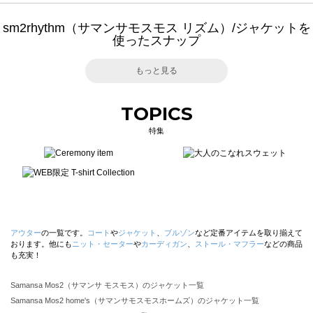
sm2rhythm（サマンサモスモス リズム）/ジャケットを
使ったスナップ
もっと見る
TOPICS
特集
アウター
の一覧です。
コート
や
ジャケット
、
ブルゾン
など定番アイテムを取り揃えて
おります。他にも
ニット・セーター
や
カーディガン
、
ストール・マフラー
などの商品
も充実！
Samansa Mos2（サマンサ モスモス）のジャケット一覧
Samansa Mos2 home's（サマンサモスモスホームズ）のジャケット一覧