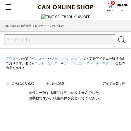
0
BRAND
カート
2026/03/18 ■店舗受け取りサービスのご案内
アウター
の一覧です。
コート
や
ジャケット
、
ブルゾン
など定番アイテムを取り揃え
ております。他にも
ニット・セーター
や
カーディガン
、
ストール・マフラー
などの
商品も充実！
さらに絞り込む
表示変更
アイテム数：
件
条件に一致する商品は見つかりませんでした。
お手数ですが、検索条件を変更してください。