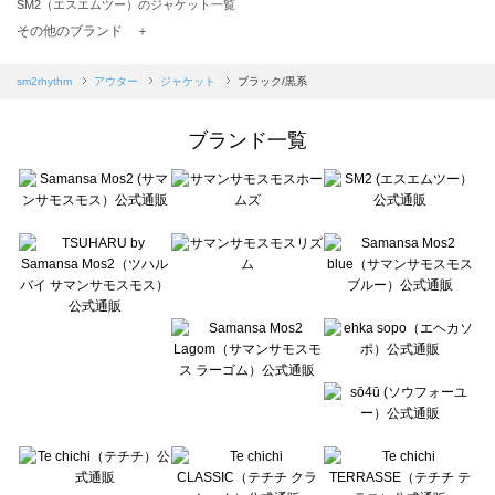
SM2（エスエムツー）のジャケット一覧
TSUHARU by Samansa Mos2（ツハルバイサマンサモスモス）のジャケット一覧
その他のブランド ＋
sm2rhythm（サマンサモスモス リズム）のジャケット一覧
Samansa Mos2 blue（サマンサモスモス ブルー）のジャケット一覧
sm2rhythm
アウター
ジャケット
ブラック/黒系
Samansa Mos2 Lagom（サマンサモスモス ラーゴム）のジャケット一覧
ehka sopo（エヘカソポ）のジャケット一覧
ブランド一覧
sō4ū（ソウフォーユー）のジャケット一覧
Te chichi（テチチ）のジャケット一覧
Te chichi CLASSIC（テチチ クラシック）のジャケット一覧
Te chichi TERRASSE（テチチ テラス）のジャケット一覧
Lugnoncure（ルノンキュール）のジャケット一覧
BETTY'S BLUE（べティーズブルー）のジャケット一覧
Wpc.（ワールドパーティー）のジャケット一覧