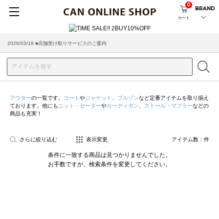
0
BRAND
カート
2026/03/18 ■店舗受け取りサービスのご案内
アウター
の一覧です。
コート
や
ジャケット
、
ブルゾン
など定番アイテムを取り揃え
ております。他にも
ニット・セーター
や
カーディガン
、
ストール・マフラー
などの
商品も充実！
さらに絞り込む
表示変更
アイテム数：
件
条件に一致する商品は見つかりませんでした。
お手数ですが、検索条件を変更してください。