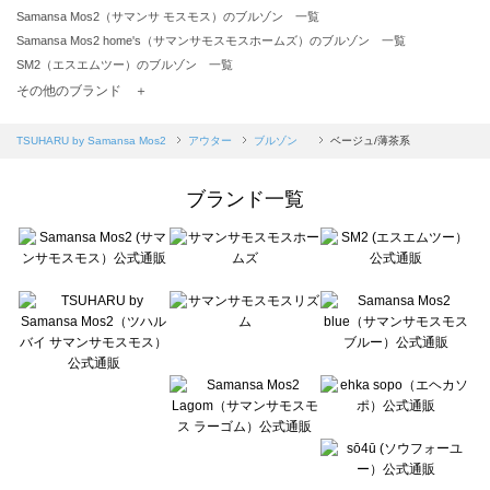
Samansa Mos2（サマンサ モスモス）のブルゾン 一覧
Samansa Mos2 home's（サマンサモスモスホームズ）のブルゾン 一覧
SM2（エスエムツー）のブルゾン 一覧
TSUHARU by Samansa Mos2（ツハルバイサマンサモスモス）のブルゾン 一覧
その他のブランド ＋
sm2rhythm（サマンサモスモス リズム）のブルゾン 一覧
Samansa Mos2 blue（サマンサモスモス ブルー）のブルゾン 一覧
TSUHARU by Samansa Mos2
アウター
ブルゾン
ベージュ/薄茶系
Samansa Mos2 Lagom（サマンサモスモス ラーゴム）のブルゾン 一覧
ehka sopo（エヘカソポ）のブルゾン 一覧
ブランド一覧
sō4ū（ソウフォーユー）のブルゾン 一覧
Te chichi（テチチ）のブルゾン 一覧
Te chichi CLASSIC（テチチ クラシック）のブルゾン 一覧
Te chichi TERRASSE（テチチ テラス）のブルゾン 一覧
Lugnoncure（ルノンキュール）のブルゾン 一覧
BETTY'S BLUE（べティーズブルー）のブルゾン 一覧
Wpc.（ワールドパーティー）のブルゾン 一覧