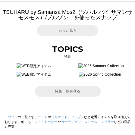
TSUHARU by Samansa Mos2（ツハル バイ サマンサ
モスモス）/ブルゾン を使ったスナップ
もっと見る
TOPICS
特集
特集一覧を見る
アウター
の一覧です。
コート
や
ジャケット
、
ブルゾン
など定番アイテムを取り揃えて
おります。他にも
ニット・セーター
や
カーディガン
、
ストール・マフラー
などの商品
も充実！