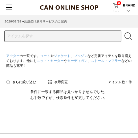
0
BRAND
カート
2026/03/18 ■店舗受け取りサービスのご案内
アウター
の一覧です。
コート
や
ジャケット
、
ブルゾン
など定番アイテムを取り揃え
ております。他にも
ニット・セーター
や
カーディガン
、
ストール・マフラー
などの
商品も充実！
さらに絞り込む
表示変更
アイテム数：
件
条件に一致する商品は見つかりませんでした。
お手数ですが、検索条件を変更してください。