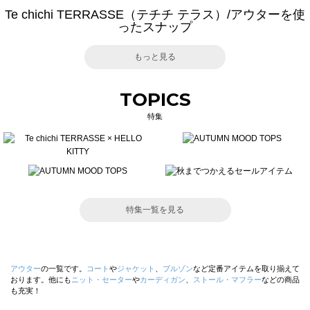
Te chichi TERRASSE（テチチ テラス）/アウターを使
ったスナップ
もっと見る
TOPICS
特集
特集一覧を見る
アウター
の一覧です。
コート
や
ジャケット
、
ブルゾン
など定番アイテムを取り揃えて
おります。他にも
ニット・セーター
や
カーディガン
、
ストール・マフラー
などの商品
も充実！