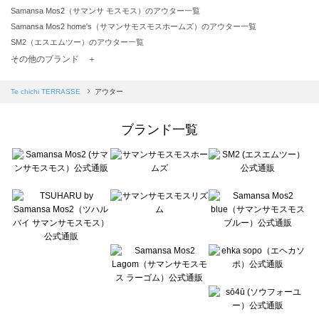
Samansa Mos2（サマンサ モスモス）のアウター一覧
Samansa Mos2 home's（サマンサモスモスホームズ）のアウター一覧
SM2（エスエムツー）のアウター一覧
TSUHARU by Samansa Mos2（ツハルバイサマンサモスモス）のアウター一覧
その他のブランド ＋
sm2rhythm（サマンサモスモス リズム）のアウター一覧
Samansa Mos2 blue（サマンサモスモス ブルー）のアウター一覧
Te chichi TERRASSE
アウター
Samansa Mos2 Lagom（サマンサモスモス ラーゴム）のアウター一覧
ehka sopo（エヘカソポ）のアウター一覧
ブランド一覧
sō4ū（ソウフォーユー）のアウター一覧
Te chichi（テチチ）のアウター一覧
Te chichi CLASSIC（テチチ クラシック）のアウター一覧
Te chichi TERRASSE（テチチ テラス）のアウター一覧
Lugnoncure（ルノンキュール）のアウター一覧
BETTY'S BLUE（べティーズブルー）のアウター一覧
Wpc.（ワールドパーティー）のアウター一覧