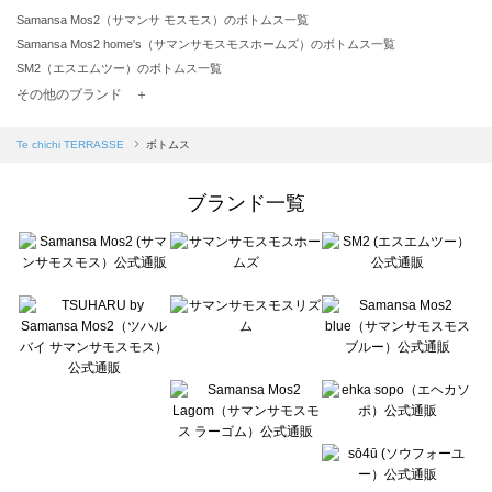
Samansa Mos2（サマンサ モスモス）のボトムス一覧
Samansa Mos2 home's（サマンサモスモスホームズ）のボトムス一覧
SM2（エスエムツー）のボトムス一覧
TSUHARU by Samansa Mos2（ツハルバイサマンサモスモス）のボトムス一覧
その他のブランド ＋
sm2rhythm（サマンサモスモス リズム）のボトムス一覧
Samansa Mos2 blue（サマンサモスモス ブルー）のボトムス一覧
Te chichi TERRASSE
ボトムス
Samansa Mos2 Lagom（サマンサモスモス ラーゴム）のボトムス一覧
ehka sopo（エヘカソポ）のボトムス一覧
ブランド一覧
sō4ū（ソウフォーユー）のボトムス一覧
Te chichi（テチチ）のボトムス一覧
Te chichi CLASSIC（テチチ クラシック）のボトムス一覧
Te chichi TERRASSE（テチチ テラス）のボトムス一覧
Lugnoncure（ルノンキュール）のボトムス一覧
BETTY'S BLUE（べティーズブルー）のボトムス一覧
Wpc.（ワールドパーティー）のボトムス一覧