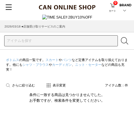
0
BRAND
カート
2026/03/18 ■店舗受け取りサービスのご案内
ボトムス
の商品一覧です。
スカート
や
パンツ
など定番アイテムを取り揃えておりま
す。他にも
シャツ・ブラウス
や
カーディガン
、
ニット・セーター
などの商品も充
実！
さらに絞り込む
表示変更
アイテム数：
件
条件に一致する商品は見つかりませんでした。
お手数ですが、検索条件を変更してください。