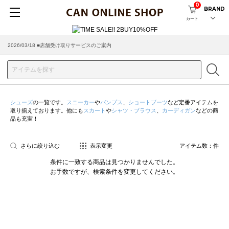
0
BRAND
カート
2026/03/18 ■店舗受け取りサービスのご案内
シューズ
の一覧です。
スニーカー
や
パンプス
、
ショートブーツ
など定番アイテムを
取り揃えております。他にも
スカート
や
シャツ・ブラウス
、
カーディガン
などの商
品も充実！
さらに絞り込む
表示変更
アイテム数：
件
条件に一致する商品は見つかりませんでした。
お手数ですが、検索条件を変更してください。