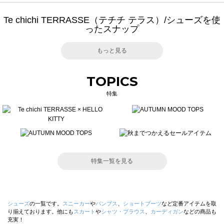
Te chichi TERRASSE（テチチ テラス）/シューズを使
ったスナップ
もっと見る
TOPICS
特集
特集一覧を見る
シューズ
の一覧です。
スニーカー
や
パンプス
、
ショートブーツ
など定番アイテムを取
り揃えております。他にも
スカート
や
シャツ・ブラウス
、
カーディガン
などの商品も
充実！