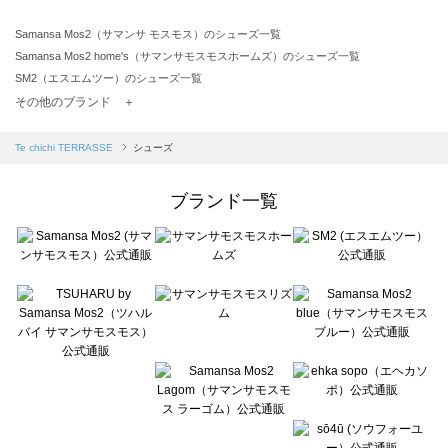
Samansa Mos2（サマンサ モスモス）のシューズ一覧
Samansa Mos2 home's（サマンサモスモスホームズ）のシューズ一覧
SM2（エスエムツー）のシューズ一覧
TSUHARU by Samansa Mos2（ツハルバイサマンサモスモス）のシューズ一覧
その他のブランド ＋
sm2rhythm（サマンサモスモス リズム）のシューズ一覧
Samansa Mos2 blue（サマンサモスモス ブルー）のシューズ一覧
Te chichi TERRASSE
シューズ
Samansa Mos2 Lagom（サマンサモスモス ラーゴム）のシューズ一覧
ehka sopo（エヘカソポ）のシューズ一覧
ブランド一覧
sō4ū（ソウフォーユー）のシューズ一覧
Te chichi（テチチ）のシューズ一覧
Te chichi CLASSIC（テチチ クラシック）のシューズ一覧
Te chichi TERRASSE（テチチ テラス）のシューズ一覧
Lugnoncure（ルノンキュール）のシューズ一覧
BETTY'S BLUE（べティーズブルー）のシューズ一覧
Wpc.（ワールドパーティー）のシューズ一覧