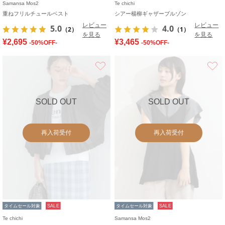
Samansa Mos2
Te chichi
重ねフリルチュールベスト
シアー楊柳ギャザーブルゾン
レビュー
レビュー
5.0
4.0
（2）
（1）
を見る
を見る
¥2,695
¥3,465
-50%OFF-
-50%OFF-
お気に入り
SOLD OUT
SOLD OUT
再入荷受付
再入荷受付
タイムセール対象
SALE
タイムセール対象
SALE
Te chichi
Samansa Mos2