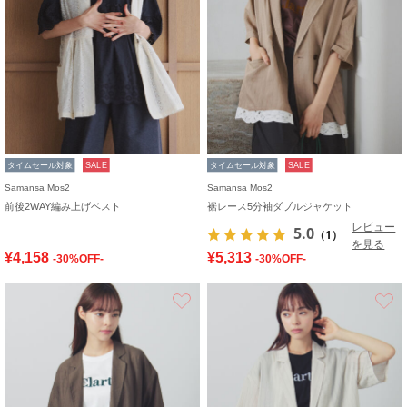
タイムセール対象
SALE
タイムセール対象
SALE
Samansa Mos2
Samansa Mos2
前後2WAY編み上げベスト
裾レース5分袖ダブルジャケット
レビュー
5.0
（1）
を見る
¥4,158
¥5,313
-30%OFF-
-30%OFF-
お気に入り