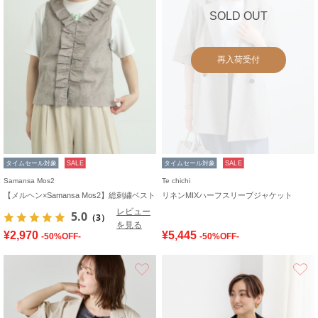
SOLD OUT
再入荷受付
タイムセール対象
SALE
タイムセール対象
SALE
Samansa Mos2
Te chichi
【メルヘン×Samansa Mos2】総刺繍ベスト
リネンMIXハーフスリーブジャケット
レビュー
5.0
（3）
を見る
¥2,970
¥5,445
-50%OFF-
-50%OFF-
お気に入り