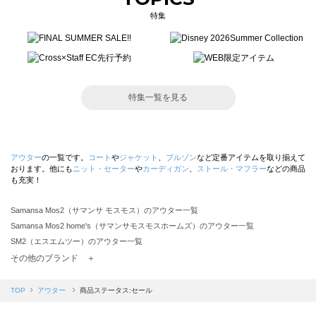
特集
特集一覧を見る
アウター
の一覧です。
コート
や
ジャケット
、
ブルゾン
など定番アイテムを取り揃えて
おります。他にも
ニット・セーター
や
カーディガン
、
ストール・マフラー
などの商品
も充実！
Samansa Mos2（サマンサ モスモス）のアウター一覧
Samansa Mos2 home's（サマンサモスモスホームズ）のアウター一覧
SM2（エスエムツー）のアウター一覧
TSUHARU by Samansa Mos2（ツハルバイサマンサモスモス）のアウター一覧
その他のブランド ＋
sm2rhythm（サマンサモスモス リズム）のアウター一覧
Samansa Mos2 blue（サマンサモスモス ブルー）のアウター一覧
TOP
アウター
商品ステータス:セール
Samansa Mos2 Lagom（サマンサモスモス ラーゴム）のアウター一覧