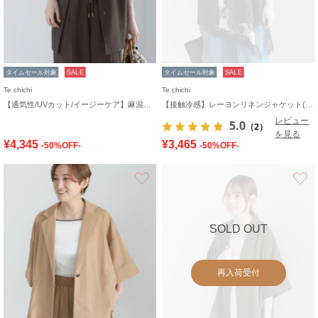
タイムセール対象
SALE
タイムセール対象
SALE
Te chichi
Te chichi
【通気性/UVカット/イージーケア】麻混プリペラジレ(セットアップ可)
【接触冷感】レーヨンリネンジャケット(セットアップ可)
レビュー
5.0
（2）
を見る
¥4,345
¥3,465
-50%OFF-
-50%OFF-
お気に入り
SOLD OUT
再入荷受付