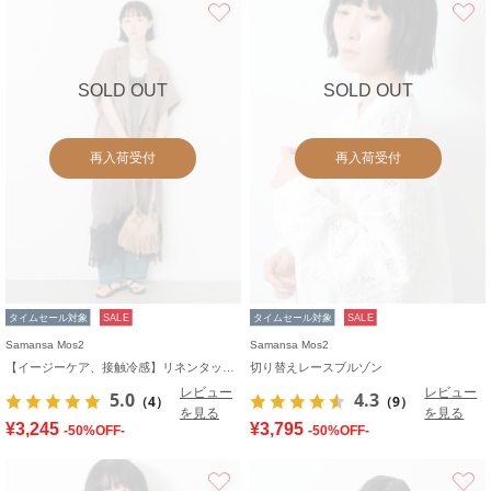
お気に入り
SOLD OUT
SOLD OUT
再入荷受付
再入荷受付
タイムセール対象
SALE
タイムセール対象
SALE
Samansa Mos2
Samansa Mos2
【イージーケア、接触冷感】リネンタッチジャケット
切り替えレースブルゾン
レビュー
レビュー
5.0
4.3
（4）
（9）
を見る
を見る
¥3,245
¥3,795
-50%OFF-
-50%OFF-
お気に入り