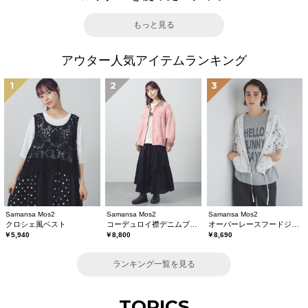
もっと見る
アウター人気アイテムランキング
1
2
3
Samansa Mos2
Samansa Mos2
Samansa Mos2
クロシェ風ベスト
コーデュロイ襟デニムブルゾン
オーバーレースフードジャケット
￥5,940
￥8,800
￥8,690
ランキング一覧を見る
TOPICS