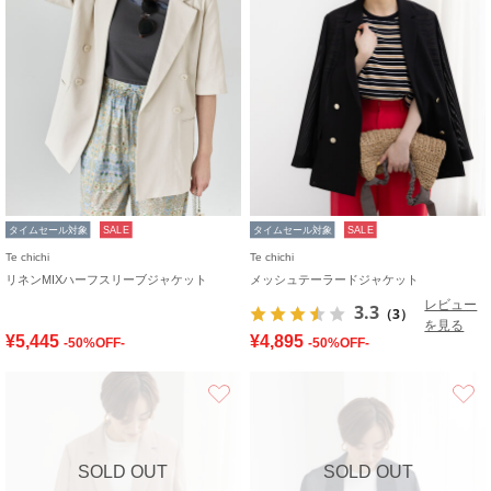
タイムセール対象
SALE
タイムセール対象
SALE
Te chichi
Te chichi
リネンMIXハーフスリーブジャケット
メッシュテーラードジャケット
レビュー
3.3
（3）
を見る
¥5,445
¥4,895
-50%OFF-
-50%OFF-
お気に入り
SOLD OUT
SOLD OUT