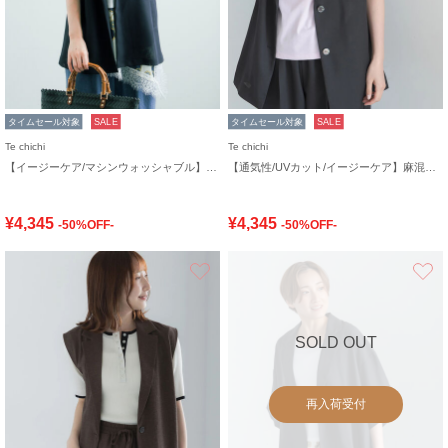
タイムセール対象
SALE
タイムセール対象
SALE
Te chichi
Te chichi
【イージーケア/マシンウォッシャブル】メッシュフレンチスリーブジャケット
【通気性/UVカット/イージーケア】麻混プリペラジレ(セットアップ可)
¥4,345
¥4,345
-50%OFF-
-50%OFF-
お気に入り
SOLD OUT
再入荷受付