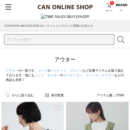
0
BRAND
カート
2026/07/29 ■【お知らせ】ヤマト運輸の配送遅延・停止について
アウター
アウター
の一覧です。
コート
や
ジャケット
、
ブルゾン
など定番アイテムを取り揃え
ております。他にも
ニット・セーター
や
カーディガン
、
ストール・マフラー
などの
商品も充実！
さらに絞り込む
表示変更
アイテム数：
275
件
お気に入り