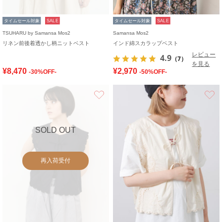
タイムセール対象
SALE
タイムセール対象
SALE
TSUHARU by Samansa Mos2
Samansa Mos2
リネン前後着透かし柄ニットベスト
インド綿スカラップベスト
レビュー
4.9
（7）
を見る
¥8,470
¥2,970
-30%OFF-
-50%OFF-
お気に入り
SOLD OUT
再入荷受付