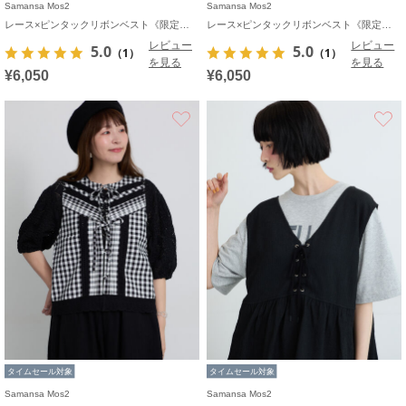
Samansa Mos2
Samansa Mos2
レース×ピンタックリボンベスト《限定カラーあり》
レース×ピンタックリボンベスト《限定カラーあり》
レビュー
レビュー
5.0
5.0
（1）
（1）
を見る
を見る
¥6,050
¥6,050
お気に入り
タイムセール対象
タイムセール対象
Samansa Mos2
Samansa Mos2