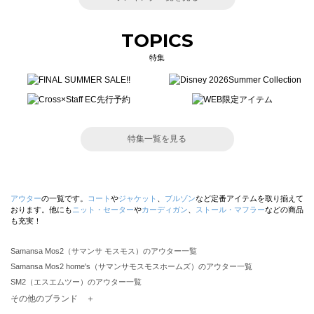
TOPICS
特集
特集一覧を見る
アウター
の一覧です。
コート
や
ジャケット
、
ブルゾン
など定番アイテムを取り揃えて
おります。他にも
ニット・セーター
や
カーディガン
、
ストール・マフラー
などの商品
も充実！
Samansa Mos2（サマンサ モスモス）のアウター一覧
Samansa Mos2 home's（サマンサモスモスホームズ）のアウター一覧
SM2（エスエムツー）のアウター一覧
TSUHARU by Samansa Mos2（ツハルバイサマンサモスモス）のアウター一覧
その他のブランド ＋
sm2rhythm（サマンサモスモス リズム）のアウター一覧