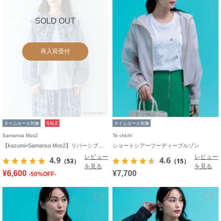
SOLD OUT
再入荷受付
タイムセール対象
SALE
タイムセール対象
Samansa Mos2
Te chichi
【kazumi×Samansa Mos2】リバーシブルジャケット
ショートシアーフーディーブルゾン
レビュー
レビュー
4.9
4.6
（53）
（15）
を見る
を見る
¥6,600
¥7,700
-50%OFF-
お気に入り