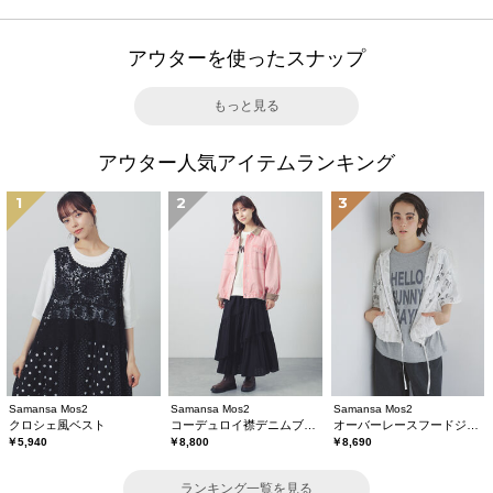
アウターを使ったスナップ
もっと見る
アウター人気アイテムランキング
1
2
3
Samansa Mos2
Samansa Mos2
Samansa Mos2
クロシェ風ベスト
コーデュロイ襟デニムブルゾン
オーバーレースフードジャケット
￥5,940
￥8,800
￥8,690
ランキング一覧を見る