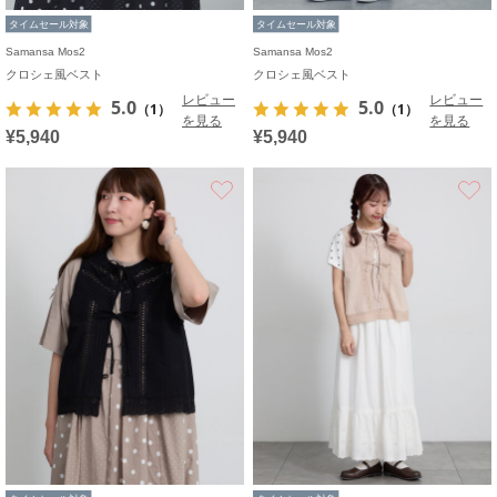
タイムセール対象
タイムセール対象
Samansa Mos2
Samansa Mos2
クロシェ風ベスト
クロシェ風ベスト
レビュー
レビュー
5.0
5.0
（1）
（1）
を見る
を見る
¥5,940
¥5,940
お気に入り