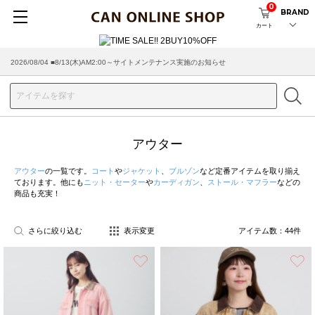
0
BRAND
カート
2026/07/29 ■【お知らせ】ヤマト運輸の配送遅延・停止について
アウター
アウター
の一覧です。
コート
や
ジャケット
、
ブルゾン
など定番アイテムを取り揃え
ております。他にも
ニット・セーター
や
カーディガン
、
ストール・マフラー
などの
商品も充実！
さらに絞り込む
表示変更
アイテム数：
44
件
お気に入り