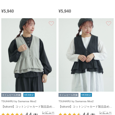
¥5,940
¥5,940
お気に入り
タイムセール対象
WEB限定
タイムセール対象
WEB限定
TSUHARU by Samansa Mos2
TSUHARU by Samansa Mos2
【tukuroi】コットンジャカード製品染めベスト《WEB限定》
【tukuroi】コットンジャカード製品染めベスト《WEB限定》
レビュー
レビュー
4.4
4.4
（9）
（9）