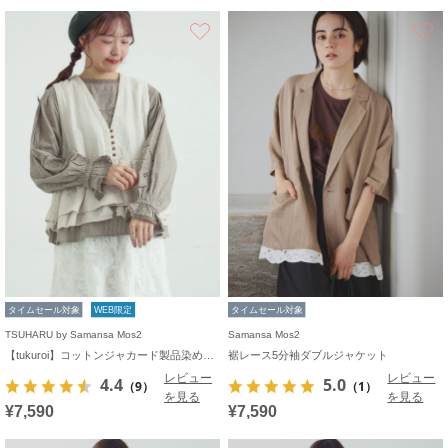
お気に入り
タイムセール対象
WEB限定
タイムセール対象
TSUHARU by Samansa Mos2
Samansa Mos2
【tukuroi】コットンジャカード製品染めベスト《WEB限定》
裾レース5分袖ダブルジャケット
レビュー
レビュー
4.4
5.0
（9）
（1）
を見る
を見る
¥7,590
¥7,590