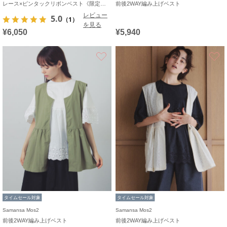
レース×ピンタックリボンベスト《限定カラーあり》
前後2WAY編み上げベスト
レビュー
5.0
（1）
を見る
¥6,050
¥5,940
お気に入り
タイムセール対象
タイムセール対象
Samansa Mos2
Samansa Mos2
前後2WAY編み上げベスト
前後2WAY編み上げベスト