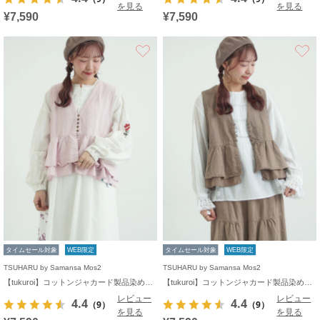
を見る
を見る
¥7,590
¥7,590
お気に入り
タイムセール対象
WEB限定
タイムセール対象
WEB限定
TSUHARU by Samansa Mos2
TSUHARU by Samansa Mos2
【tukuroi】コットンジャカード製品染めベスト《WEB限定》
【tukuroi】コットンジャカード製品染めベスト《WEB限定》
レビュー
レビュー
4.4
4.4
（9）
（9）
を見る
を見る