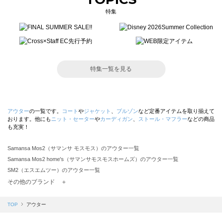
特集
特集一覧を見る
アウター
の一覧です。
コート
や
ジャケット
、
ブルゾン
など定番アイテムを取り揃えて
おります。他にも
ニット・セーター
や
カーディガン
、
ストール・マフラー
などの商品
も充実！
Samansa Mos2（サマンサ モスモス）のアウター一覧
Samansa Mos2 home's（サマンサモスモスホームズ）のアウター一覧
SM2（エスエムツー）のアウター一覧
TSUHARU by Samansa Mos2（ツハルバイサマンサモスモス）のアウター一覧
その他のブランド ＋
sm2rhythm（サマンサモスモス リズム）のアウター一覧
Samansa Mos2 blue（サマンサモスモス ブルー）のアウター一覧
TOP
アウター
Samansa Mos2 Lagom（サマンサモスモス ラーゴム）のアウター一覧