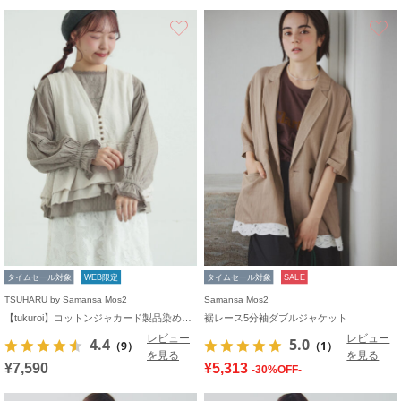
お気に入り
タイムセール対象
WEB限定
タイムセール対象
SALE
TSUHARU by Samansa Mos2
Samansa Mos2
【tukuroi】コットンジャカード製品染めベスト《WEB限定》
裾レース5分袖ダブルジャケット
レビュー
レビュー
4.4
5.0
（9）
（1）
を見る
を見る
¥7,590
¥5,313
-30%OFF-