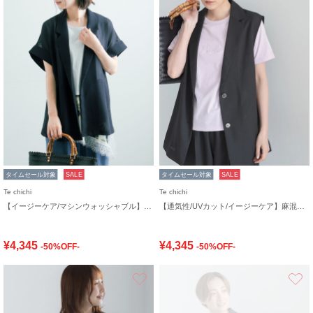
タイムセール対象
SALE
タイムセール対象
SALE
Te chichi
Te chichi
【イージーケア/マシンウォッシャブル】メッシュフレンチスリーブジャケット
【通気性/UVカット/イージーケア】麻混プリペラジレ(セットアップ可)
¥4,345
¥4,345
-50%OFF-
-50%OFF-
お気に入り