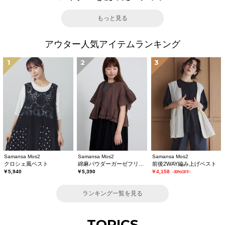
もっと見る
アウター人気アイテムランキング
1
2
3
Samansa Mos2
Samansa Mos2
Samansa Mos2
クロシェ風ベスト
綿麻パウダーガーゼフリルベスト
前後2WAY編み上げベスト
￥5,940
￥5,390
￥4,158
-30%OFF-
ランキング一覧を見る
TOPICS