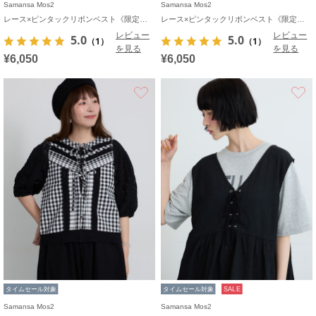
Samansa Mos2
Samansa Mos2
レース×ピンタックリボンベスト《限定カラーあり》
レース×ピンタックリボンベスト《限定カラーあり》
レビュー
レビュー
5.0
5.0
（1）
（1）
を見る
を見る
¥6,050
¥6,050
お気に入り
タイムセール対象
タイムセール対象
SALE
Samansa Mos2
Samansa Mos2