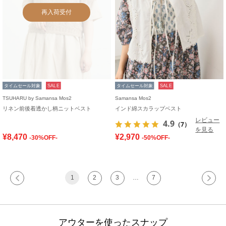
再入荷受付
タイムセール対象
SALE
タイムセール対象
SALE
TSUHARU by Samansa Mos2
Samansa Mos2
リネン前後着透かし柄ニットベスト
インド綿スカラップベスト
レビュー
4.9
（7）
を見る
¥8,470
¥2,970
-30%OFF-
-50%OFF-
1
2
3
…
7
アウターを使ったスナップ