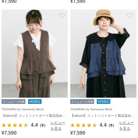
¥7,590
¥7,590
お気に入り
タイムセール対象
WEB限定
タイムセール対象
WEB限定
TSUHARU by Samansa Mos2
TSUHARU by Samansa Mos2
【tukuroi】コットンジャカード製品染めベスト《WEB限定》
【tukuroi】コットンジャカード製品染めベスト《WEB限定》
レビュー
レビュー
4.4
4.4
（9）
（9）
を見る
を見る
¥7,590
¥7,590