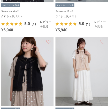
タイムセール対象
タイムセール対象
Samansa Mos2
Samansa Mos2
クロシェ風ベスト
クロシェ風ベスト
レビュー
レビュー
5.0
5.0
（1）
（1）
を見る
を見る
¥5,940
¥5,940
お気に入り