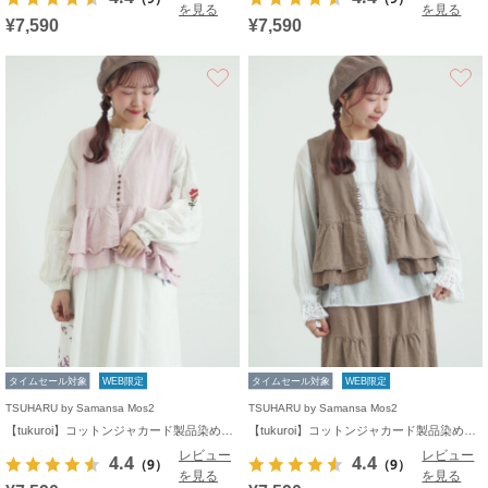
を見る
を見る
¥7,590
¥7,590
お気に入り
タイムセール対象
WEB限定
タイムセール対象
WEB限定
TSUHARU by Samansa Mos2
TSUHARU by Samansa Mos2
【tukuroi】コットンジャカード製品染めベスト《WEB限定》
【tukuroi】コットンジャカード製品染めベスト《WEB限定》
レビュー
レビュー
4.4
4.4
（9）
（9）
を見る
を見る