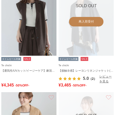
SOLD OUT
再入荷受付
タイムセール対象
SALE
タイムセール対象
SALE
Te chichi
Te chichi
【通気性/UVカット/イージーケア】麻混プリペラジレ(セットアップ可)
【接触冷感】レーヨンリネンジャケット(セットアップ可)
レビュー
5.0
（2）
を見る
¥4,345
¥3,465
-50%OFF-
-50%OFF-
お気に入り