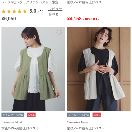
レース×ピンタックリボンベスト《限定カラーあり》
前後2WAY編み上げベスト
レビュー
5.0
（1）
を見る
¥6,050
¥4,158
-30%OFF-
お気に入り
タイムセール対象
SALE
タイムセール対象
SALE
Samansa Mos2
Samansa Mos2
前後2WAY編み上げベスト
前後2WAY編み上げベスト