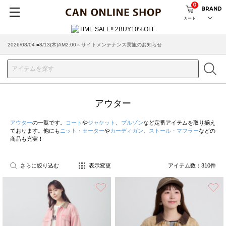
0
BRAND
カート
2026/08/04 ■8/13(木)AM2:00～サイトメンテナンス実施のお知らせ
2026/07/29 ■【お知らせ】ヤマト運輸の配送遅延・停止について
アウター
アウター
の一覧です。
コート
や
ジャケット
、
ブルゾン
など定番アイテムを取り揃え
ております。他にも
ニット・セーター
や
カーディガン
、
ストール・マフラー
などの
商品も充実！
さらに絞り込む
表示変更
アイテム数：
310
件
お気に入り