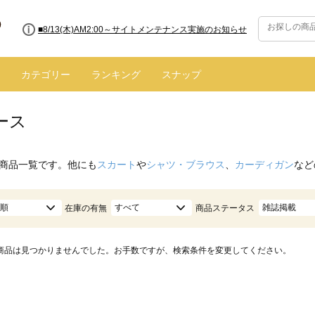
■8/13(木)AM2:00～サイトメンテナンス実施のお知らせ
カテゴリー
ランキング
スナップ
ース
商品一覧です。他にも
スカート
や
シャツ・ブラウス
、
カーディガン
など
順
すべて
雑誌掲載
在庫の有無
商品ステータス
商品は見つかりませんでした。お手数ですが、検索条件を変更してください。