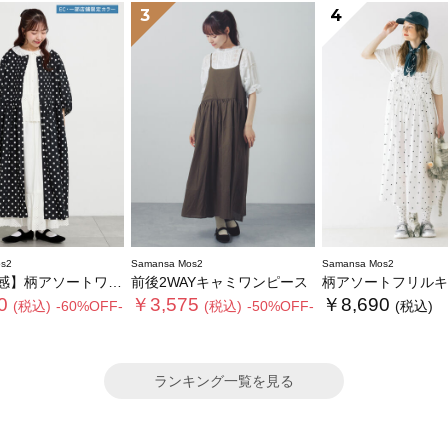
3
4
s2
Samansa Mos2
Samansa Mos2
ソートワンピース《限定カラーあり》
前後2WAYキャミワンピース
柄アソートフリルキャミワンピース《WEB限
0
￥3,575
￥8,690
(税込)
-60%OFF-
(税込)
-50%OFF-
(税込)
ランキング一覧を見る