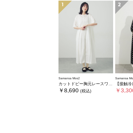
1
2
Samansa Mos2
Samansa Mo
カットドビー胸元レースワンピース
【接触冷感】柄ア
￥8,690
￥3,30
(税込)