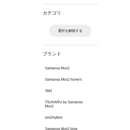
カテゴリ
選択を解除する
ブランド
Samansa Mos2
Samansa Mos2 home's
SM2
TSUHARU by Samansa
Mos2
sm2rhythm
Samansa Mos2 blue