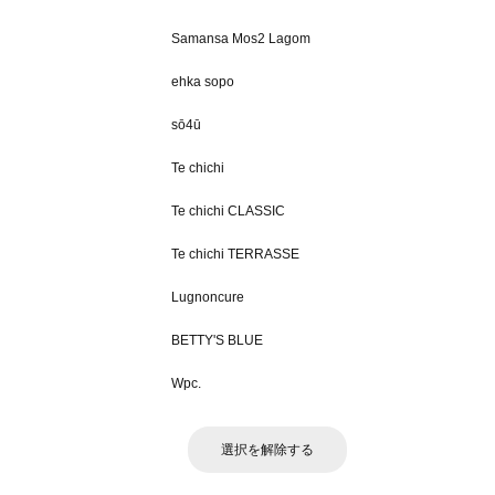
Samansa Mos2 Lagom
ehka sopo
sō4ū
Te chichi
Te chichi CLASSIC
Te chichi TERRASSE
Lugnoncure
BETTY'S BLUE
Wpc.
選択を解除する