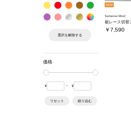
NEW
Samansa Mos2
裾レース切替
￥7,590
選択を解除する
価格
¥
~
¥
リセット
絞り込む