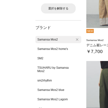
選択を解除する
ブランド
NEW
Samansa Mos2
Samansa Mos2
デニム裾レー
Samansa Mos2 home's
￥7,700
SM2
TSUHARU by Samansa
Mos2
sm2rhythm
Samansa Mos2 blue
Samansa Mos2 Lagom