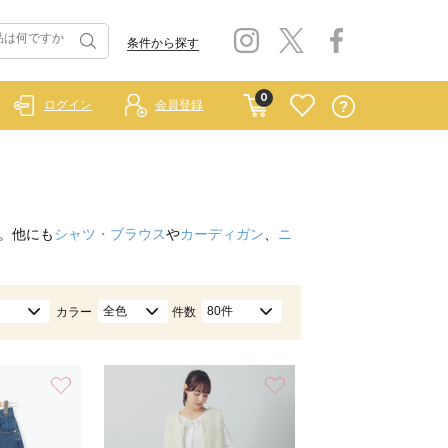
条件から探す
0
ログイン
会員登録
。他にも
シャツ・ブラウス
や
カーディガン
、
ニ
全色
80件
カラー
件数
お気に入り
お気に入り