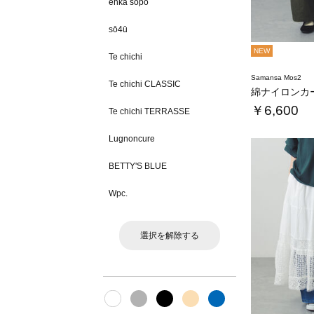
ehka sopo
sō4ū
NEW
Te chichi
Samansa Mos2
Te chichi CLASSIC
綿ナイロンカ
￥6,600
Te chichi TERRASSE
Lugnoncure
BETTY'S BLUE
Wpc.
選択を解除する