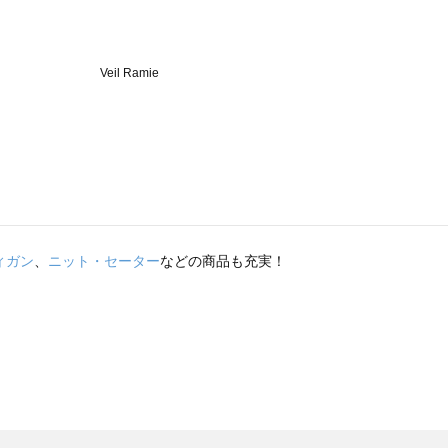
ィガン
、
ニット・セーター
などの商品も充実！