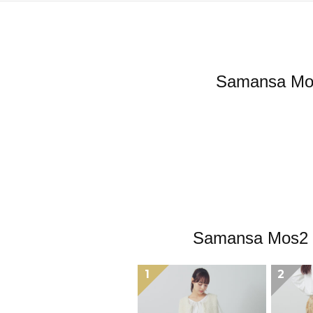
Samans
Samansa 
1
2