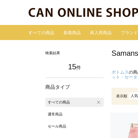
すべての商品
新着商品
再入荷商品
ブランド
Sama
検索結果
15
件
ボトムス
の商
ット・セータ
商品タイプ
人気
表示順
すべての商品
通常商品
セール商品