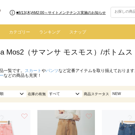
■8/13(木)AM2:00～サイトメンテナンス実施のお知らせ
カテゴリー
ランキング
スナップ
nsa Mos2（サマンサ モスモス）/ボトムス
品一覧です。
スカート
や
パンツ
など定番アイテムを取り揃えております
ー
などの商品も充実！
順
すべて
NEW
在庫の有無
商品ステータス
お気に入り
お気に入り