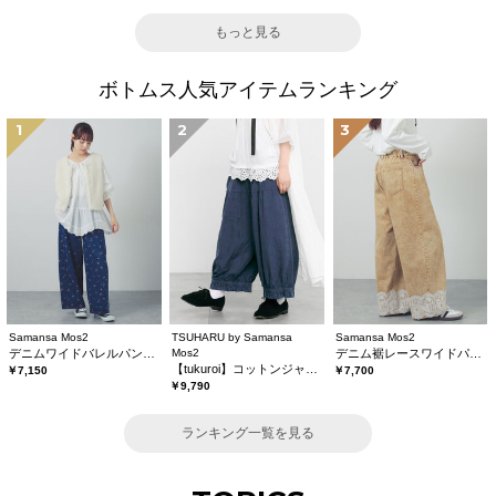
もっと見る
ボトムス人気アイテムランキング
1
2
3
Samansa Mos2
TSUHARU by Samansa
Samansa Mos2
デニムワイドバレルパンツ〈WEB限定SS・XLサイズ〉
Mos2
デニム裾レースワイドパンツ
【tukuroi】コットンジャカード製品染め裾フリルパンツ《WEB限定》
￥7,150
￥7,700
￥9,790
ランキング一覧を見る