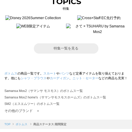
TOPICS
特集
特集一覧を見る
ボトムス
の商品一覧です。
スカート
や
パンツ
など定番アイテムを取り揃えておりま
す。他にも
シャツ・ブラウス
や
カーディガン
、
ニット・セーター
などの商品も充実！
Samansa Mos2（サマンサ モスモス）のボトムス一覧
Samansa Mos2 home's（サマンサモスモスホームズ）のボトムス一覧
SM2（エスエムツー）のボトムス一覧
TSUHARU by Samansa Mos2（ツハルバイサマンサモスモス）のボトムス一覧
その他のブランド ＋
sm2rhythm（サマンサモスモス リズム）のボトムス一覧
Samansa Mos2 blue（サマンサモスモス ブルー）のボトムス一覧
TOP
ボトムス
商品ステータス:期間限定
Samansa Mos2 Lagom（サマンサモスモス ラーゴム）のボトムス一覧