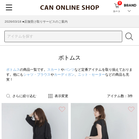
0
BRAND
カート
2026/03/18 ■店舗受け取りサービスのご案内
ボトムス
ボトムス
の商品一覧です。
スカート
や
パンツ
など定番アイテムを取り揃えておりま
す。他にも
シャツ・ブラウス
や
カーディガン
、
ニット・セーター
などの商品も充
実！
さらに絞り込む
表示変更
アイテム数：
3
件
お気に入り