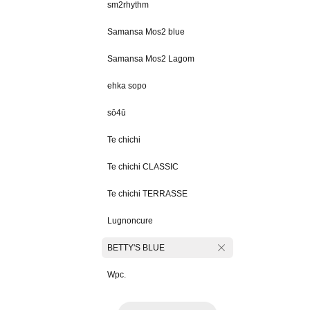
sm2rhythm
Samansa Mos2 blue
Samansa Mos2 Lagom
ehka sopo
sō4ū
Te chichi
Te chichi CLASSIC
Te chichi TERRASSE
Lugnoncure
BETTY'S BLUE
Wpc.