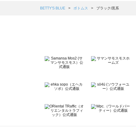
Samansa Mos2 blue（サマンサモスモス ブルー）のボ
Samansa Mos2 Lagom（サマンサモスモス ラーゴム）
BETTY'S BLUE
ボトムス
ブラック/黒系
ehka sopo（エヘカソポ）のボトムス一覧
sō4ū（ソウフォーユー）のボトムス一覧
Te chichi（テチチ）のボトムス一覧
Te chichi CLASSIC（テチチ クラシック）のボトムス一覧
Te chichi TERRASSE（テチチ テラス）のボトムス一覧
Lugnoncure（ルノンキュール）のボトムス一覧
BETTY'S BLUE（べティーズブルー）のボトムス一覧
Wpc.（ワールドパーティー）のボトムス一覧