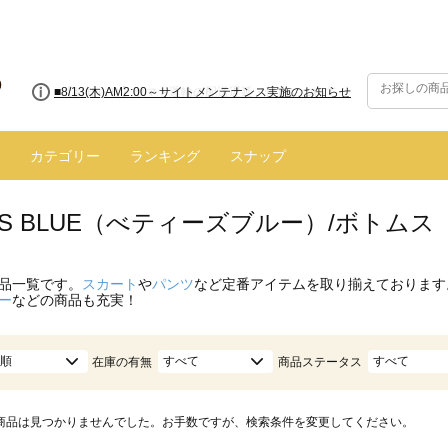
■8/13(木)AM2:00～サイトメンテナンス実施のお知らせ
カテゴリー
ランキング
スナップ
Y'S BLUE（べティーズブルー）/ボトム
品一覧です。
スカート
や
パンツ
など定番アイテムを取り揃えております
ー
などの商品も充実！
順
すべて
すべて
在庫の有無
商品ステータス
商品は見つかりませんでした。お手数ですが、検索条件を変更してください。