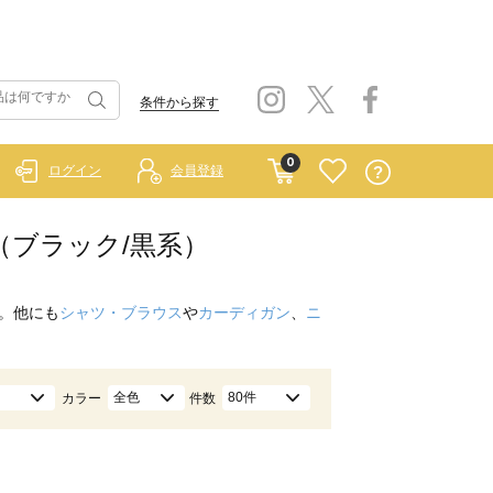
条件から探す
0
ログイン
会員登録
ス（ブラック/黒系）
。他にも
シャツ・ブラウス
や
カーディガン
、
ニ
全色
80件
カラー
件数