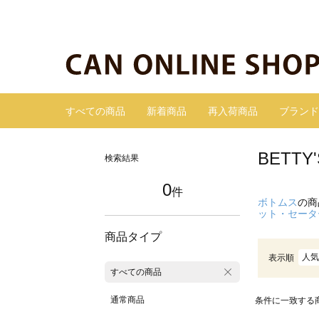
すべての商品
新着商品
再入荷商品
ブランド
BETT
検索結果
0
件
ボトムス
の商
ット・セータ
商品タイプ
人気
表示順
すべての商品
通常商品
条件に一致する