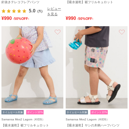
針抜きテレコフレアパンツ
【吸水速乾】裾フリルキュロット
レビュー
5.0
（1）
を見る
¥990
¥990
-50%OFF-
-50%OFF-
お気に入り
タイムセール対象
ポイント10%
タイムセール対象
ポイント10%
Samansa Mos2 Lagom（KIDS）
Samansa Mos2 Lagom（KIDS）
【吸水速乾】裾フリルキュロット
【吸水速乾】ヤシの木柄ハーフパンツ