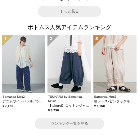
もっと見る
ボトムス人気アイテムランキング
1
2
3
Samansa Mos2
TSUHARU by Samansa
Samansa Mos2
デニムワイドバレルパンツ〈WEB限定SS・XLサイズ〉
Mos2
裾レース×ピンタックギャザーパンツ《限定カラーあり》
【tukuroi】コットンジャカード製品染め裾フリルパンツ《WEB限定》
￥7,150
￥7,150
￥9,790
ランキング一覧を見る