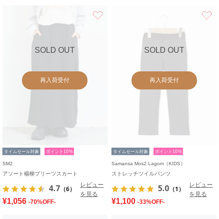
お気に入り
SOLD OUT
SOLD OUT
再入荷受付
再入荷受付
タイムセール対象
ポイント10%
タイムセール対象
ポイント10%
SM2
Samansa Mos2 Lagom（KIDS）
アソート楊柳プリーツスカート
ストレッチツイルパンツ
レビュー
レビュー
4.7
5.0
（6）
（1）
を見る
を見る
¥1,056
¥1,100
-70%OFF-
-33%OFF-