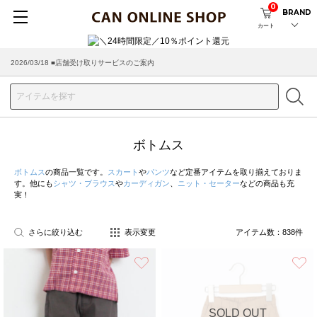
0
BRAND
カート
2026/08/04 ■8/13(木)AM2:00～サイトメンテナンス実施のお知らせ
2026/03/18 ■店舗受け取りサービスのご案内
ボトムス
ボトムス
の商品一覧です。
スカート
や
パンツ
など定番アイテムを取り揃えておりま
す。他にも
シャツ・ブラウス
や
カーディガン
、
ニット・セーター
などの商品も充
実！
さらに絞り込む
表示変更
アイテム数：
838
件
お気に入り
SOLD OUT