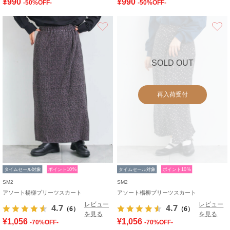
¥990
¥990
-50%OFF-
-50%OFF-
お気に入り
SOLD OUT
再入荷受付
タイムセール対象
ポイント10%
タイムセール対象
ポイント10%
SM2
SM2
アソート楊柳プリーツスカート
アソート楊柳プリーツスカート
レビュー
レビュー
4.7
4.7
（6）
（6）
を見る
を見る
¥1,056
¥1,056
-70%OFF-
-70%OFF-