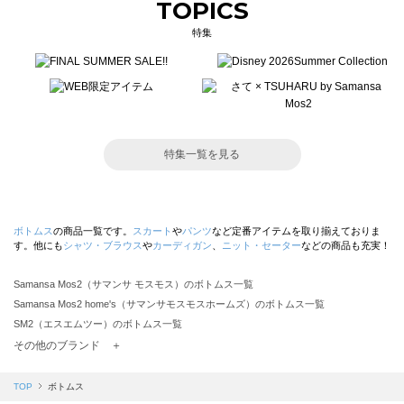
TOPICS
特集
特集一覧を見る
ボトムス
の商品一覧です。
スカート
や
パンツ
など定番アイテムを取り揃えておりま
す。他にも
シャツ・ブラウス
や
カーディガン
、
ニット・セーター
などの商品も充実！
Samansa Mos2（サマンサ モスモス）のボトムス一覧
Samansa Mos2 home's（サマンサモスモスホームズ）のボトムス一覧
SM2（エスエムツー）のボトムス一覧
TSUHARU by Samansa Mos2（ツハルバイサマンサモスモス）のボトムス一覧
その他のブランド ＋
sm2rhythm（サマンサモスモス リズム）のボトムス一覧
Samansa Mos2 blue（サマンサモスモス ブルー）のボトムス一覧
TOP
ボトムス
Samansa Mos2 Lagom（サマンサモスモス ラーゴム）のボトムス一覧