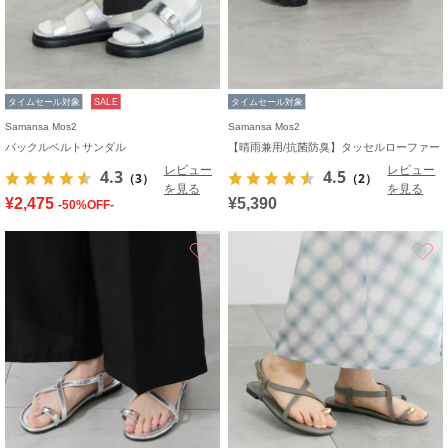
タイムセール対象
SALE
タイムセール対象
Samansa Mos2
Samansa Mos2
バックルベルトサンダル
【晴雨兼用/抗菌防臭】タッセルローファー
レビュー
レビュー
4.3
4.5
（3）
（2）
を見る
を見る
¥2,475
¥5,390
-50%OFF-
お気に入り