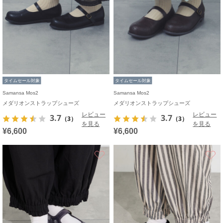
タイムセール対象
タイムセール対象
Samansa Mos2
Samansa Mos2
メダリオンストラップシューズ
メダリオンストラップシューズ
レビュー
レビュー
3.7
3.7
（3）
（3）
を見る
を見る
¥6,600
¥6,600
お気に入り