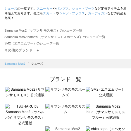
シューズ
の一覧です。
スニーカー
や
パンプス
、
ショートブーツ
など定番アイテムを取
り揃えております。他にも
スカート
や
シャツ・ブラウス
、
カーディガン
などの商品も
充実！
Samansa Mos2（サマンサ モスモス）のシューズ一覧
Samansa Mos2 home's（サマンサモスモスホームズ）のシューズ一覧
SM2（エスエムツー）のシューズ一覧
TSUHARU by Samansa Mos2（ツハルバイサマンサモスモス）のシューズ一覧
その他のブランド ＋
sm2rhythm（サマンサモスモス リズム）のシューズ一覧
Samansa Mos2 blue（サマンサモスモス ブルー）のシューズ一覧
Samansa Mos2
シューズ
Samansa Mos2 Lagom（サマンサモスモス ラーゴム）のシューズ一覧
ehka sopo（エヘカソポ）のシューズ一覧
ブランド一覧
sō4ū（ソウフォーユー）のシューズ一覧
Te chichi（テチチ）のシューズ一覧
Te chichi CLASSIC（テチチ クラシック）のシューズ一覧
Te chichi TERRASSE（テチチ テラス）のシューズ一覧
Lugnoncure（ルノンキュール）のシューズ一覧
BETTY'S BLUE（べティーズブルー）のシューズ一覧
Wpc.（ワールドパーティー）のシューズ一覧