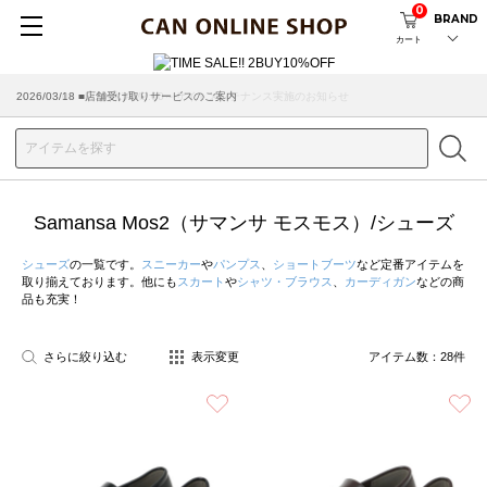
0
BRAND
カート
2026/08/04 ■8/13(木)AM2:00～サイトメンテナンス実施のお知らせ
Samansa Mos2（サマンサ モスモス）/シューズ
シューズ
の一覧です。
スニーカー
や
パンプス
、
ショートブーツ
など定番アイテムを
取り揃えております。他にも
スカート
や
シャツ・ブラウス
、
カーディガン
などの商
品も充実！
さらに絞り込む
表示変更
アイテム数：
28
件
お気に入り