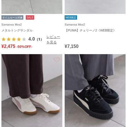
タイムセール対象
SALE
WEB限定
Samansa Mos2
Samansa Mos2
メタルトングサンダル
【PUMA】チェリーノ2《WEB限定》
レビュー
4.0
（1）
を見る
¥2,475
¥7,150
-50%OFF-
お気に入り