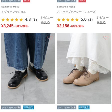
タイムセール対象
SALE
タイムセール対象
SALE
Samansa Mos2
Samansa Mos2
メダリオンサンダル
ストラップセパレートシューズ
レビュー
レビュー
4.8
5.0
（6）
（3）
を見る
を見る
¥3,245
¥2,156
-50%OFF-
-60%OFF-
お気に入り
タイムセール対象
WEB限定
タイムセール対象
WEB限定