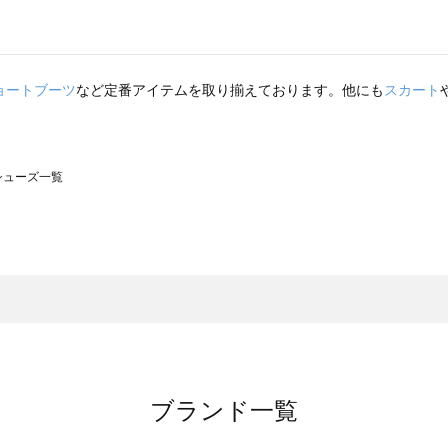
ョートブーツ
など定番アイテムを取り揃えております。他にも
スカート
のシューズ一覧
モスモス）のシューズ一覧
ューズ一覧
のシューズ一覧
ブランド一覧