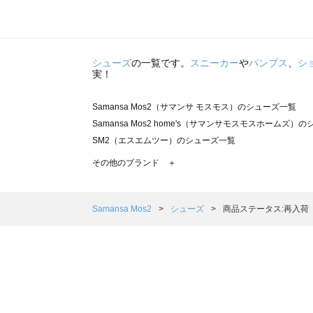
シューズ
の一覧です。
スニーカー
や
パンプス
、
シ
実！
Samansa Mos2（サマンサ モスモス）のシューズ一覧
Samansa Mos2 home's（サマンサモスモスホームズ）
SM2（エスエムツー）のシューズ一覧
TSUHARU by Samansa Mos2（ツハルバイサマンサ
その他のブランド ＋
sm2rhythm（サマンサモスモス リズム）のシューズ一覧
Samansa Mos2 blue（サマンサモスモス ブルー）のシ
Samansa Mos2 Lagom（サマンサモスモス ラーゴム）
Samansa Mos2
シューズ
商品ステータス:再入荷
ehka sopo（エヘカソポ）のシューズ一覧
sō4ū（ソウフォーユー）のシューズ一覧
Te chichi（テチチ）のシューズ一覧
Te chichi CLASSIC（テチチ クラシック）のシューズ一覧
Te chichi TERRASSE（テチチ テラス）のシューズ一覧
Lugnoncure（ルノンキュール）のシューズ一覧