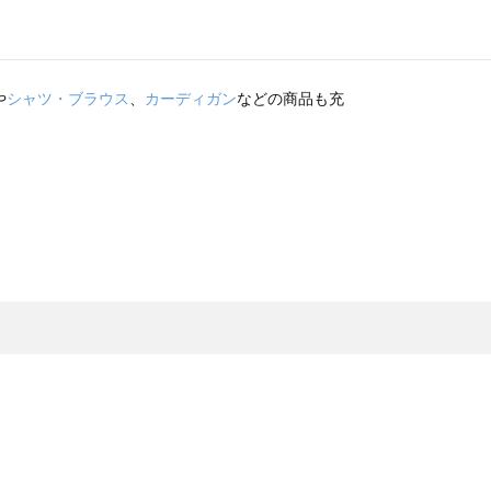
や
シャツ・ブラウス
、
カーディガン
などの商品も充