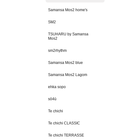
Samansa Mos2 home's
SM2
TSUHARU by Samansa
Mos2
sm2rhythm
Samansa Mos2 blue
Samansa Mos2 Lagom
ehka sopo
sō4ū
Te chichi
Te chichi CLASSIC
Te chichi TERRASSE