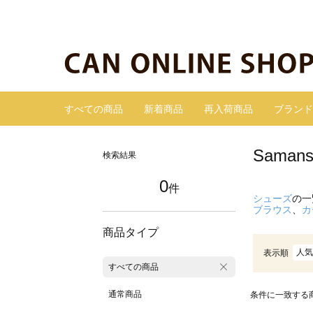
すべての商品
新着商品
再入荷商品
ブランド
Sama
検索結果
0
件
シューズ
の一
ブラウス
、
カ
商品タイプ
人気
表示順
すべての商品
通常商品
条件に一致する