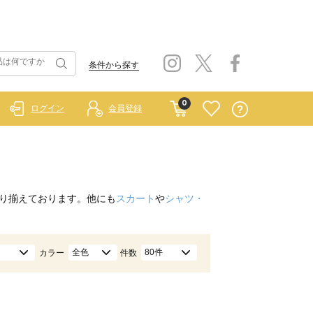
条件から探す
0
ログイン
会員登録
り揃えております。他にも
スカート
や
シャツ・
全色
80件
カラー
件数