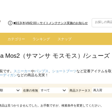
■8/13(木)AM2:00～サイトメンテナンス実施のお知らせ
カテゴリー
ランキング
スナップ
nsa Mos2（サマンサ モスモス）/シューズ
覧です。
スニーカー
や
パンプス
、
ショートブーツ
など定番アイテムを取
ーディガン
などの商品も充実！
順
すべて
再入荷
在庫の有無
商品ステータス
商品は見つかりませんでした。お手数ですが、検索条件を変更してください。