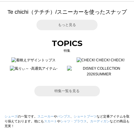
Te chichi（テチチ）/スニーカーを使ったスナップ
もっと見る
TOPICS
特集
特集一覧を見る
シューズ
の一覧です。
スニーカー
や
パンプス
、
ショートブーツ
など定番アイテムを取
り揃えております。他にも
スカート
や
シャツ・ブラウス
、
カーディガン
などの商品も
充実！