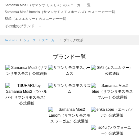
Samansa Mos2（サマンサ モスモス）のスニーカー一覧
Samansa Mos2 home's（サマンサモスモスホームズ）のスニーカー一覧
SM2（エスエムツー）のスニーカー一覧
TSUHARU by Samansa Mos2（ツハルバイサマンサモスモス）のスニーカー一覧
その他のブランド ＋
sm2rhythm（サマンサモスモス リズム）のスニーカー一覧
Samansa Mos2 blue（サマンサモスモス ブルー）のスニーカー一覧
Te chichi
シューズ
スニーカー
ブラック/黒系
Samansa Mos2 Lagom（サマンサモスモス ラーゴム）のスニーカー一覧
ehka sopo（エヘカソポ）のスニーカー一覧
ブランド一覧
sō4ū（ソウフォーユー）のスニーカー一覧
Te chichi（テチチ）のスニーカー一覧
Te chichi CLASSIC（テチチ クラシック）のスニーカー一覧
Te chichi TERRASSE（テチチ テラス）のスニーカー一覧
Lugnoncure（ルノンキュール）のスニーカー一覧
BETTY'S BLUE（べティーズブルー）のスニーカー一覧
Wpc.（ワールドパーティー）のスニーカー一覧