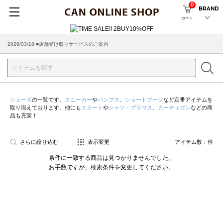
0
BRAND
カート
2026/03/18 ■店舗受け取りサービスのご案内
シューズ
の一覧です。
スニーカー
や
パンプス
、
ショートブーツ
など定番アイテムを
取り揃えております。他にも
スカート
や
シャツ・ブラウス
、
カーディガン
などの商
品も充実！
さらに絞り込む
表示変更
アイテム数：
件
条件に一致する商品は見つかりませんでした。
お手数ですが、検索条件を変更してください。