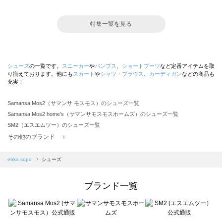
特集一覧を見る
シューズ
の一覧です。
スニーカー
や
パンプス
、
ショートブーツ
など定番アイテムを取
り揃えております。他にも
スカート
や
シャツ・ブラウス
、
カーディガン
などの商品も
充実！
Samansa Mos2（サマンサ モスモス）のシューズ一覧
Samansa Mos2 home's（サマンサモスモスホームズ）のシューズ一覧
SM2（エスエムツー）のシューズ一覧
TSUHARU by Samansa Mos2（ツハルバイサマンサモスモス）のシューズ一覧
その他のブランド ＋
sm2rhythm（サマンサモスモス リズム）のシューズ一覧
Samansa Mos2 blue（サマンサモスモス ブルー）のシューズ一覧
ehka sopo
シューズ
Samansa Mos2 Lagom（サマンサモスモス ラーゴム）のシューズ一覧
ehka sopo（エヘカソポ）のシューズ一覧
ブランド一覧
sō4ū（ソウフォーユー）のシューズ一覧
Te chichi（テチチ）のシューズ一覧
Te chichi CLASSIC（テチチ クラシック）のシューズ一覧