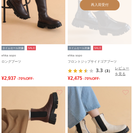
再入荷受付
タイムセール対象
SALE
タイムセール対象
SALE
ehka sopo
ehka sopo
ロングブーツ
フロントジップサイドゴアブーツ
レビュー
3.3
（3）
を見る
¥2,937
¥2,475
-70%OFF-
-70%OFF-
お気に入り