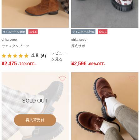
タイムセール対象
SALE
タイムセール対象
SALE
ehka sopo
ehka sopo
ウエスタンブーツ
厚底サボ
レビュー
4.8
（6）
を見る
¥2,475
¥2,596
-70%OFF-
-60%OFF-
お気に入り
SOLD OUT
再入荷受付