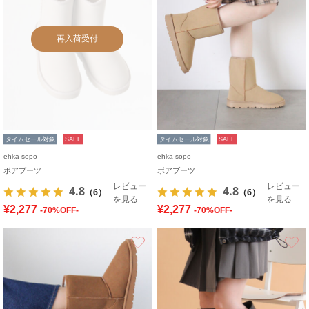
再入荷受付
タイムセール対象
SALE
タイムセール対象
SALE
ehka sopo
ehka sopo
ボアブーツ
ボアブーツ
レビュー
レビュー
4.8
4.8
（6）
（6）
を見る
を見る
¥2,277
¥2,277
-70%OFF-
-70%OFF-
お気に入り