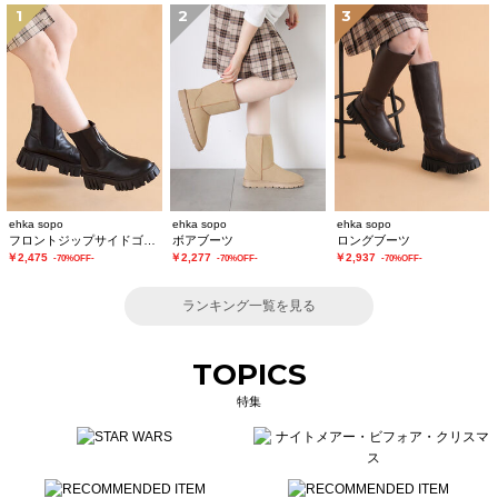
1
2
3
ehka sopo
ehka sopo
ehka sopo
フロントジップサイドゴアブーツ
ボアブーツ
ロングブーツ
￥2,475
￥2,277
￥2,937
-70%OFF-
-70%OFF-
-70%OFF-
ランキング一覧を見る
TOPICS
特集