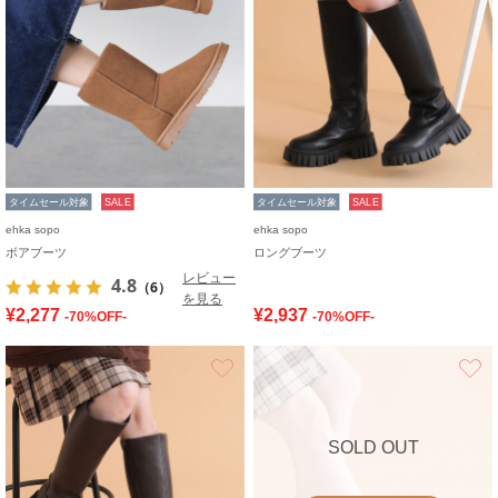
タイムセール対象
SALE
タイムセール対象
SALE
ehka sopo
ehka sopo
ボアブーツ
ロングブーツ
レビュー
4.8
（6）
を見る
¥2,277
¥2,937
-70%OFF-
-70%OFF-
お気に入り
SOLD OUT