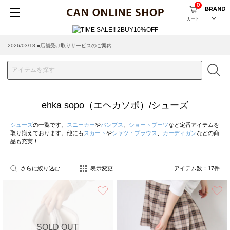
0
BRAND
カート
2026/08/04 ■8/13(木)AM2:00～サイトメンテナンス実施のお知らせ
2026/03/18 ■店舗受け取りサービスのご案内
ehka sopo（エヘカソポ）/シューズ
シューズ
の一覧です。
スニーカー
や
パンプス
、
ショートブーツ
など定番アイテムを
取り揃えております。他にも
スカート
や
シャツ・ブラウス
、
カーディガン
などの商
品も充実！
さらに絞り込む
表示変更
アイテム数：
17
件
お気に入り
SOLD OUT