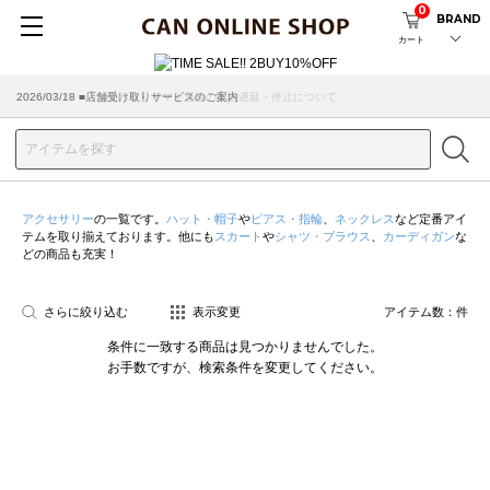
0
BRAND
カート
2026/07/29 ■【お知らせ】ヤマト運輸の配送遅延・停止について
2026/03/18 ■店舗受け取りサービスのご案内
アクセサリー
の一覧です。
ハット・帽子
や
ピアス・指輪
、
ネックレス
など定番アイ
テムを取り揃えております。他にも
スカート
や
シャツ・ブラウス
、
カーディガン
な
どの商品も充実！
さらに絞り込む
表示変更
アイテム数：
件
条件に一致する商品は見つかりませんでした。
お手数ですが、検索条件を変更してください。