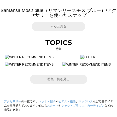
Samansa Mos2 blue（サマンサモスモス ブルー）/アク
セサリーを使ったスナップ
もっと見る
TOPICS
特集
特集一覧を見る
アクセサリー
の一覧です。
ハット・帽子
や
ピアス・指輪
、
ネックレス
など定番アイテ
ムを取り揃えております。他にも
スカート
や
シャツ・ブラウス
、
カーディガン
などの
商品も充実！