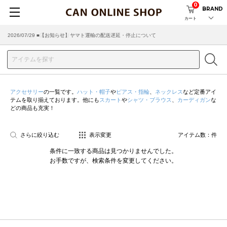
0
BRAND
カート
2026/07/29 ■【お知らせ】ヤマト運輸の配送遅延・停止について
2026/03/18 ■店舗受け取りサービスのご案内
アクセサリー
の一覧です。
ハット・帽子
や
ピアス・指輪
、
ネックレス
など定番アイ
テムを取り揃えております。他にも
スカート
や
シャツ・ブラウス
、
カーディガン
な
どの商品も充実！
さらに絞り込む
表示変更
アイテム数：
件
条件に一致する商品は見つかりませんでした。
お手数ですが、検索条件を変更してください。