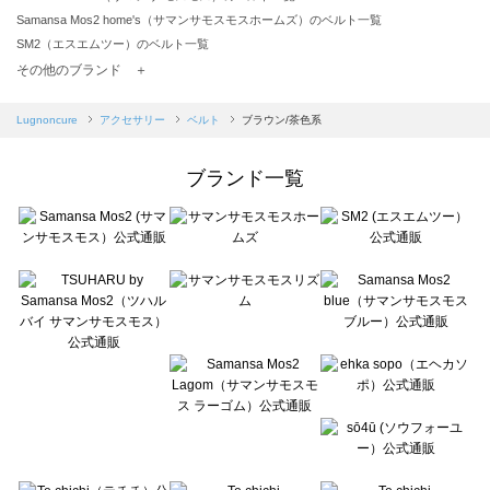
Samansa Mos2 home's（サマンサモスモスホームズ）のベルト一覧
SM2（エスエムツー）のベルト一覧
TSUHARU by Samansa Mos2（ツハルバイサマンサモスモス）のベルト一覧
その他のブランド ＋
sm2rhythm（サマンサモスモス リズム）のベルト一覧
Samansa Mos2 blue（サマンサモスモス ブルー）のベルト一覧
Lugnoncure
アクセサリー
ベルト
ブラウン/茶色系
Samansa Mos2 Lagom（サマンサモスモス ラーゴム）のベルト一覧
ehka sopo（エヘカソポ）のベルト一覧
ブランド一覧
sō4ū（ソウフォーユー）のベルト一覧
Te chichi（テチチ）のベルト一覧
Te chichi CLASSIC（テチチ クラシック）のベルト一覧
Te chichi TERRASSE（テチチ テラス）のベルト一覧
Lugnoncure（ルノンキュール）のベルト一覧
BETTY'S BLUE（べティーズブルー）のベルト一覧
Wpc.（ワールドパーティー）のベルト一覧