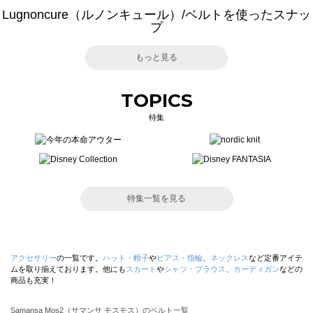
Lugnoncure（ルノンキュール）/ベルトを使ったスナッ
プ
もっと見る
TOPICS
特集
特集一覧を見る
アクセサリー
の一覧です。
ハット・帽子
や
ピアス・指輪
、
ネックレス
など定番アイテ
ムを取り揃えております。他にも
スカート
や
シャツ・ブラウス
、
カーディガン
などの
商品も充実！
Samansa Mos2（サマンサ モスモス）のベルト一覧