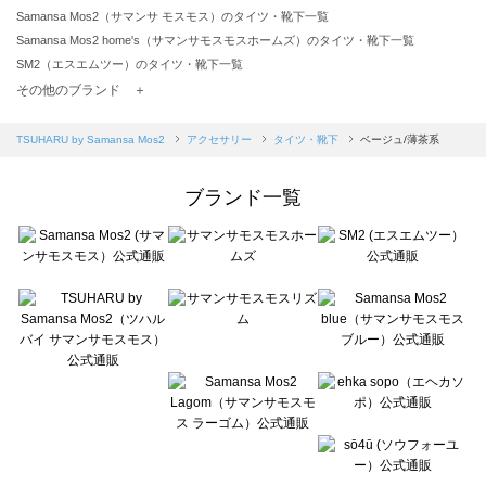
Samansa Mos2（サマンサ モスモス）のタイツ・靴下一覧
Samansa Mos2 home's（サマンサモスモスホームズ）のタイツ・靴下一覧
SM2（エスエムツー）のタイツ・靴下一覧
TSUHARU by Samansa Mos2（ツハルバイサマンサモスモス）のタイツ・靴下一覧
その他のブランド ＋
sm2rhythm（サマンサモスモス リズム）のタイツ・靴下一覧
Samansa Mos2 blue（サマンサモスモス ブルー）のタイツ・靴下一覧
TSUHARU by Samansa Mos2
アクセサリー
タイツ・靴下
ベージュ/薄茶系
Samansa Mos2 Lagom（サマンサモスモス ラーゴム）のタイツ・靴下一覧
ehka sopo（エヘカソポ）のタイツ・靴下一覧
ブランド一覧
sō4ū（ソウフォーユー）のタイツ・靴下一覧
Te chichi（テチチ）のタイツ・靴下一覧
Te chichi CLASSIC（テチチ クラシック）のタイツ・靴下一覧
Te chichi TERRASSE（テチチ テラス）のタイツ・靴下一覧
Lugnoncure（ルノンキュール）のタイツ・靴下一覧
BETTY'S BLUE（べティーズブルー）のタイツ・靴下一覧
Wpc.（ワールドパーティー）のタイツ・靴下一覧