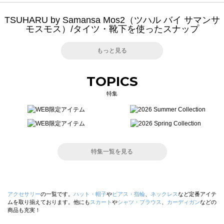
TSUHARU by Samansa Mos2（ツハル バイ サマンサ
モスモス）/タイツ・靴下を使ったスナップ
もっと見る
TOPICS
特集
特集一覧を見る
アクセサリー
の一覧です。
ハット・帽子
や
ピアス・指輪
、
ネックレス
など定番アイテ
ムを取り揃えております。他にも
スカート
や
シャツ・ブラウス
、
カーディガン
などの
商品も充実！