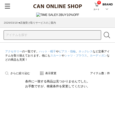
0
BRAND
カート
2026/03/18 ■店舗受け取りサービスのご案内
アクセサリー
の一覧です。
ハット・帽子
や
ピアス・指輪
、
ネックレス
など定番アイ
テムを取り揃えております。他にも
スカート
や
シャツ・ブラウス
、
カーディガン
な
どの商品も充実！
さらに絞り込む
表示変更
アイテム数：
件
条件に一致する商品は見つかりませんでした。
お手数ですが、検索条件を変更してください。