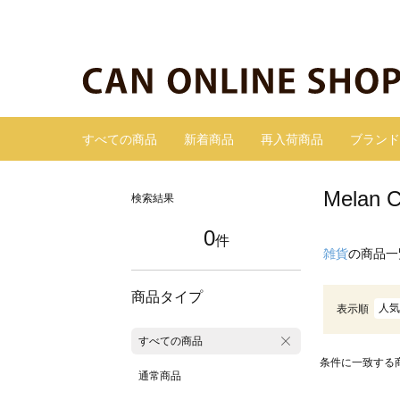
すべての商品
新着商品
再入荷商品
ブランド
Mela
検索結果
0
件
雑貨
の商品一
商品タイプ
人気
表示順
すべての商品
条件に一致する
通常商品