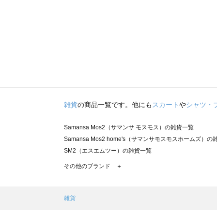
雑貨
の商品一覧です。他にも
スカート
や
シャツ・
Samansa Mos2（サマンサ モスモス）の雑貨一覧
Samansa Mos2 home's（サマンサモスモスホームズ）
SM2（エスエムツー）の雑貨一覧
TSUHARU by Samansa Mos2（ツハルバイサマンサ
その他のブランド ＋
sm2rhythm（サマンサモスモス リズム）の雑貨一覧
Samansa Mos2 blue（サマンサモスモス ブルー）の雑貨
Samansa Mos2 Lagom（サマンサモスモス ラーゴム）
雑貨
ehka sopo（エヘカソポ）の雑貨一覧