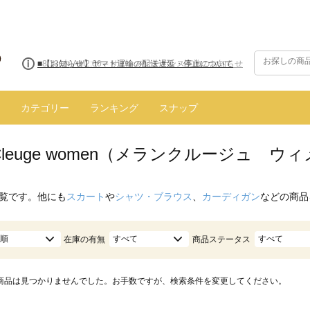
■8/13(木)AM2:00～サイトメンテナンス実施のお知らせ
カテゴリー
ランキング
スナップ
n Cleuge women（メランクルージュ ウ
覧です。他にも
スカート
や
シャツ・ブラウス
、
カーディガン
などの商品
順
すべて
すべて
在庫の有無
商品ステータス
商品は見つかりませんでした。お手数ですが、検索条件を変更してください。