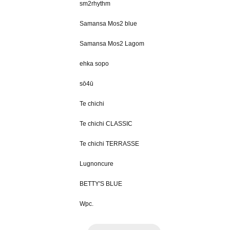
sm2rhythm
Samansa Mos2 blue
Samansa Mos2 Lagom
ehka sopo
sō4ū
Te chichi
Te chichi CLASSIC
Te chichi TERRASSE
Lugnoncure
BETTY'S BLUE
Wpc.