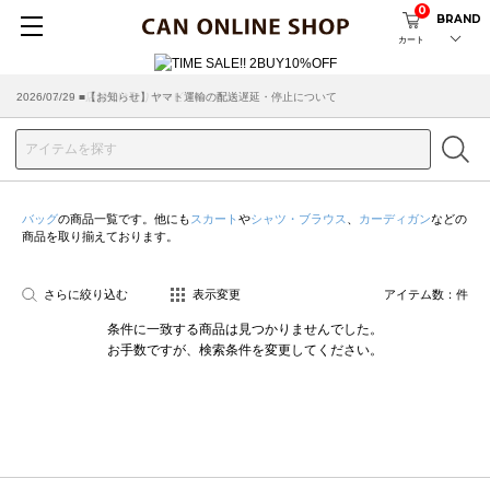
0
BRAND
カート
2026/07/29 ■【お知らせ】ヤマト運輸の配送遅延・停止について
2026/03/18 ■店舗受け取りサービスのご案内
バッグ
の商品一覧です。他にも
スカート
や
シャツ・ブラウス
、
カーディガン
などの
商品を取り揃えております。
さらに絞り込む
表示変更
アイテム数：
件
条件に一致する商品は見つかりませんでした。
お手数ですが、検索条件を変更してください。