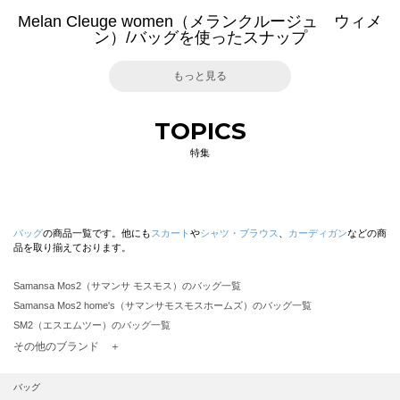
Melan Cleuge women（メランクルージュ ウィメ
ン）/バッグを使ったスナップ
もっと見る
TOPICS
特集
バッグ
の商品一覧です。他にも
スカート
や
シャツ・ブラウス
、
カーディガン
などの商
品を取り揃えております。
Samansa Mos2（サマンサ モスモス）のバッグ一覧
Samansa Mos2 home's（サマンサモスモスホームズ）のバッグ一覧
SM2（エスエムツー）のバッグ一覧
TSUHARU by Samansa Mos2（ツハルバイサマンサモスモス）のバッグ一覧
その他のブランド ＋
sm2rhythm（サマンサモスモス リズム）のバッグ一覧
Samansa Mos2 blue（サマンサモスモス ブルー）のバッグ一覧
バッグ