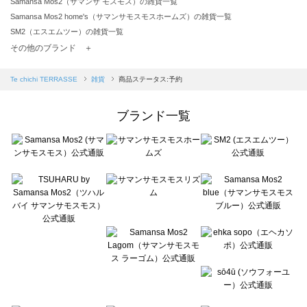
Samansa Mos2（サマンサ モスモス）の雑貨一覧
Samansa Mos2 home's（サマンサモスモスホームズ）の雑貨一覧
SM2（エスエムツー）の雑貨一覧
TSUHARU by Samansa Mos2（ツハルバイサマンサモスモス）の雑貨一覧
その他のブランド ＋
sm2rhythm（サマンサモスモス リズム）の雑貨一覧
Samansa Mos2 blue（サマンサモスモス ブルー）の雑貨一覧
Te chichi TERRASSE
雑貨
商品ステータス:予約
Samansa Mos2 Lagom（サマンサモスモス ラーゴム）の雑貨一覧
ehka sopo（エヘカソポ）の雑貨一覧
ブランド一覧
sō4ū（ソウフォーユー）の雑貨一覧
Te chichi（テチチ）の雑貨一覧
Te chichi CLASSIC（テチチ クラシック）の雑貨一覧
Te chichi TERRASSE（テチチ テラス）の雑貨一覧
Lugnoncure（ルノンキュール）の雑貨一覧
BETTY'S BLUE（べティーズブルー）の雑貨一覧
Wpc.（ワールドパーティー）の雑貨一覧