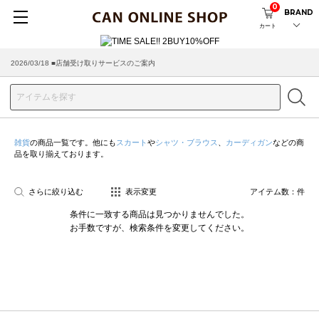
0
BRAND
カート
2026/03/18 ■店舗受け取りサービスのご案内
雑貨
の商品一覧です。他にも
スカート
や
シャツ・ブラウス
、
カーディガン
などの商
品を取り揃えております。
さらに絞り込む
表示変更
アイテム数：
件
条件に一致する商品は見つかりませんでした。
お手数ですが、検索条件を変更してください。