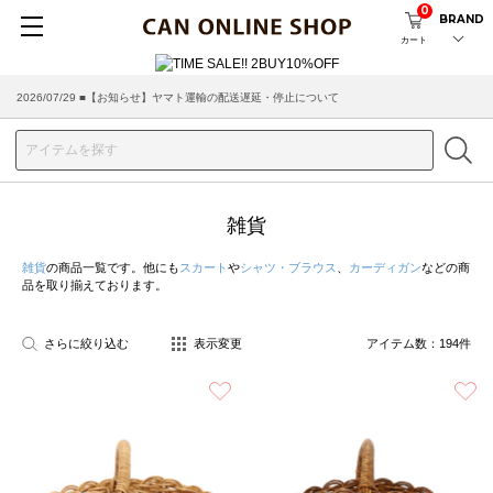
0
BRAND
カート
2026/07/29 ■【お知らせ】ヤマト運輸の配送遅延・停止について
2026/03/18 ■店舗受け取りサービスのご案内
雑貨
雑貨
の商品一覧です。他にも
スカート
や
シャツ・ブラウス
、
カーディガン
などの商
品を取り揃えております。
さらに絞り込む
表示変更
アイテム数：
194
件
お気に入り