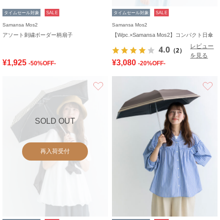
タイムセール対象
SALE
タイムセール対象
SALE
Samansa Mos2
Samansa Mos2
アソート刺繍ボーダー柄扇子
【Wpc.×Samansa Mos2】コンパクト日傘
レビュー
4.0
（2）
を見る
¥1,925
¥3,080
-50%OFF-
-20%OFF-
お気に入り
SOLD OUT
再入荷受付