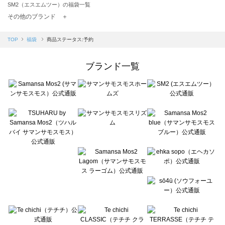
SM2（エスエムツー）の福袋一覧
TSUHARU by Samansa Mos2（ツハルバイサマンサモスモス）の福袋一覧
その他のブランド ＋
sm2rhythm（サマンサモスモス リズム）の福袋一覧
Samansa Mos2 blue（サマンサモスモス ブルー）の福袋一覧
TOP
福袋
商品ステータス:予約
Samansa Mos2 Lagom（サマンサモスモス ラーゴム）の福袋一覧
ehka sopo（エヘカソポ）の福袋一覧
ブランド一覧
sō4ū（ソウフォーユー）の福袋一覧
Te chichi（テチチ）の福袋一覧
Te chichi CLASSIC（テチチ クラシック）の福袋一覧
Te chichi TERRASSE（テチチ テラス）の福袋一覧
Lugnoncure（ルノンキュール）の福袋一覧
BETTY'S BLUE（べティーズブルー）の福袋一覧
Wpc.（ワールドパーティー）の福袋一覧