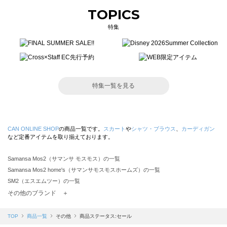
TOPICS
特集
特集一覧を見る
CAN ONLINE SHOP
の商品一覧です。
スカート
や
シャツ・ブラウス
、
カーディガン
など定番アイテムを取り揃えております。
Samansa Mos2（サマンサ モスモス）の一覧
Samansa Mos2 home's（サマンサモスモスホームズ）の一覧
SM2（エスエムツー）の一覧
TSUHARU by Samansa Mos2（ツハルバイサマンサモスモス）の一覧
その他のブランド ＋
sm2rhythm（サマンサモスモス リズム）の一覧
Samansa Mos2 blue（サマンサモスモス ブルー）の一覧
TOP
商品一覧
その他
商品ステータス:セール
Samansa Mos2 Lagom（サマンサモスモス ラーゴム）の一覧