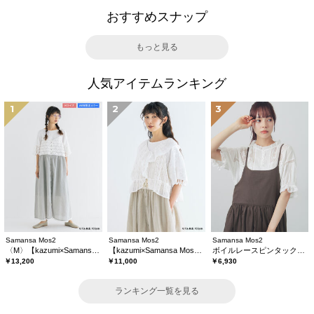
おすすめスナップ
もっと見る
人気アイテムランキング
1
2
3
Samansa Mos2
Samansa Mos2
Samansa Mos2
〈M〉【kazumi×Samansa Mos2】キャミワンピース《WEB限定カラーあり》
【kazumi×Samansa Mos2】レースフリルブラウス
ボイルレースピンタックブラウス
￥13,200
￥11,000
￥6,930
ランキング一覧を見る