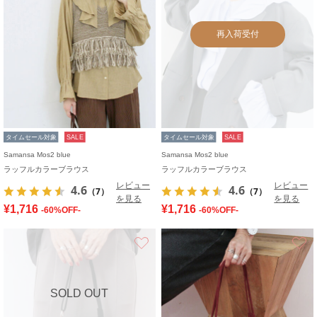
再入荷受付
タイムセール対象
SALE
タイムセール対象
SALE
Samansa Mos2 blue
Samansa Mos2 blue
ラッフルカラーブラウス
ラッフルカラーブラウス
レビュー
レビュー
4.6
4.6
（7）
（7）
を見る
を見る
¥1,716
¥1,716
-60%OFF-
-60%OFF-
お気に入り
SOLD OUT