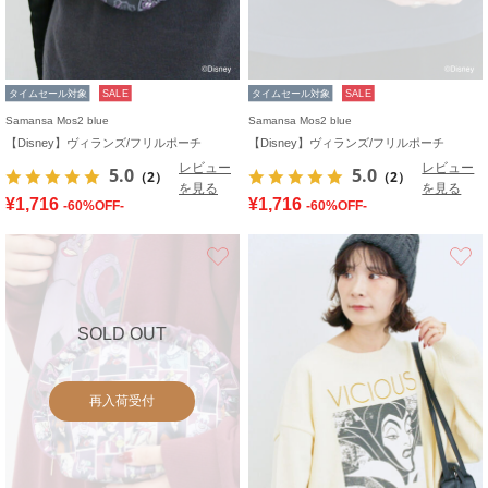
タイムセール対象
SALE
タイムセール対象
SALE
Samansa Mos2 blue
Samansa Mos2 blue
【Disney】ヴィランズ/フリルポーチ
【Disney】ヴィランズ/フリルポーチ
レビュー
レビュー
5.0
5.0
（2）
（2）
を見る
を見る
¥1,716
¥1,716
-60%OFF-
-60%OFF-
お気に入り
SOLD OUT
再入荷受付