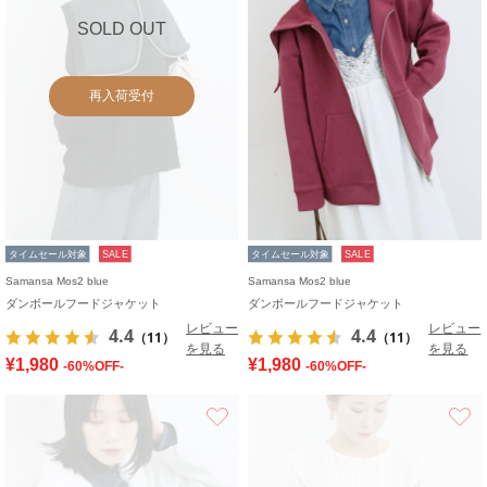
SOLD OUT
再入荷受付
タイムセール対象
SALE
タイムセール対象
SALE
Samansa Mos2 blue
Samansa Mos2 blue
ダンボールフードジャケット
ダンボールフードジャケット
レビュー
レビュー
4.4
4.4
（11）
（11）
を見る
を見る
¥1,980
¥1,980
-60%OFF-
-60%OFF-
お気に入り