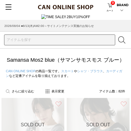
0
BRAND
カート
2026/08/04 ■8/13(木)AM2:00～サイトメンテナンス実施のお知らせ
2026/07/29 ■【お知らせ】ヤマト運輸の配送遅延・停止について
Samansa Mos2 blue（サマンサモスモス ブルー）
CAN ONLINE SHOP
の商品一覧です。
スカート
や
シャツ・ブラウス
、
カーディガ
ン
など定番アイテムを取り揃えております。
さらに絞り込む
表示変更
アイテム数：
82
件
お気に入り
SOLD OUT
SOLD OUT