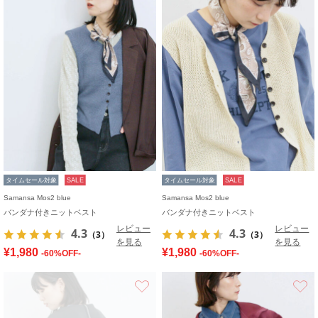
タイムセール対象
SALE
タイムセール対象
SALE
Samansa Mos2 blue
Samansa Mos2 blue
バンダナ付きニットベスト
バンダナ付きニットベスト
レビュー
レビュー
4.3
4.3
（3）
（3）
を見る
を見る
¥1,980
¥1,980
-60%OFF-
-60%OFF-
お気に入り