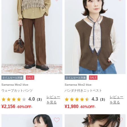
タイムセール対象
SALE
タイムセール対象
SALE
Samansa Mos2 blue
Samansa Mos2 blue
ウェーブカットパンツ
バンダナ付きニットベスト
レビュー
レビュー
4.0
4.3
（3）
（3）
を見る
を見る
¥2,156
¥1,980
-60%OFF-
-60%OFF-
お気に入り