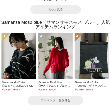
もっと見る
Samansa Mos2 blue（サマンサモスモス ブルー）人気
アイテムランキング
1
2
3
Samansa Mos2 blue
Samansa Mos2 blue
Samansa Mos2 blue
◎ニュアンス柄ニットCD
◎Vネックニットプルオーバー
【Disney】ヴィランズ/トートバッグ
￥2,695
￥2,145
￥1,980
-50%OFF-
-50%OFF-
-60%OFF-
ランキング一覧を見る