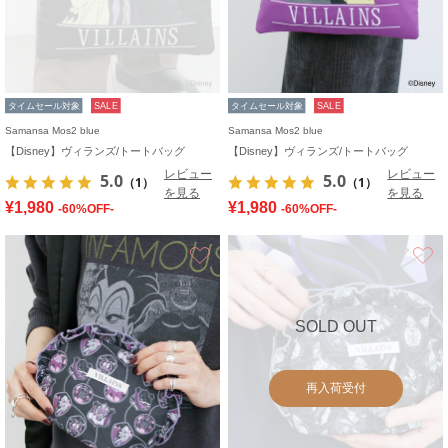
タイムセール対象
SALE
タイムセール対象
SALE
Samansa Mos2 blue
Samansa Mos2 blue
【Disney】ヴィランズ/トートバッグ
【Disney】ヴィランズ/トートバッグ
レビュー
レビュー
5.0
5.0
（1）
（1）
を見る
を見る
¥1,980
¥1,980
-60%OFF-
-60%OFF-
お気に入り
SOLD OUT
再入荷受付