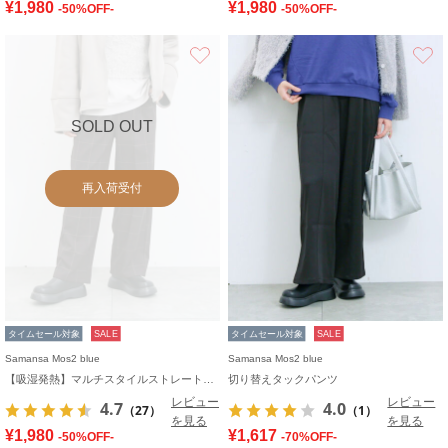
¥1,980
¥1,980
-50%OFF-
-50%OFF-
お気に入り
SOLD OUT
再入荷受付
タイムセール対象
SALE
タイムセール対象
SALE
Samansa Mos2 blue
Samansa Mos2 blue
【吸湿発熱】マルチスタイルストレートパンツ
切り替えタックパンツ
レビュー
レビュー
4.7
4.0
（27）
（1）
を見る
を見る
¥1,980
¥1,617
-50%OFF-
-70%OFF-