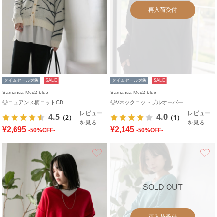
再入荷受付
タイムセール対象
SALE
タイムセール対象
SALE
Samansa Mos2 blue
Samansa Mos2 blue
◎ニュアンス柄ニットCD
◎Vネックニットプルオーバー
レビュー
レビュー
4.5
4.0
（2）
（1）
を見る
を見る
¥2,695
¥2,145
-50%OFF-
-50%OFF-
お気に入り
SOLD OUT
再入荷受付