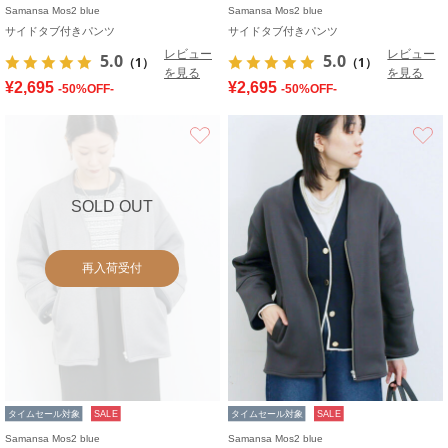
Samansa Mos2 blue
Samansa Mos2 blue
サイドタブ付きパンツ
サイドタブ付きパンツ
レビュー
レビュー
5.0
5.0
（1）
（1）
を見る
を見る
¥2,695
¥2,695
-50%OFF-
-50%OFF-
お気に入り
SOLD OUT
再入荷受付
タイムセール対象
SALE
タイムセール対象
SALE
Samansa Mos2 blue
Samansa Mos2 blue