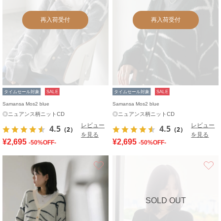
再入荷受付
再入荷受付
タイムセール対象
SALE
タイムセール対象
SALE
Samansa Mos2 blue
Samansa Mos2 blue
◎ニュアンス柄ニットCD
◎ニュアンス柄ニットCD
レビュー
レビュー
4.5
4.5
（2）
（2）
を見る
を見る
¥2,695
¥2,695
-50%OFF-
-50%OFF-
お気に入り
SOLD OUT