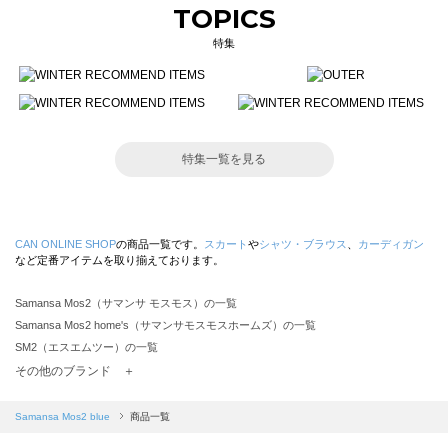
TOPICS
特集
特集一覧を見る
CAN ONLINE SHOP
の商品一覧です。
スカート
や
シャツ・ブラウス
、
カーディガン
など定番アイテムを取り揃えております。
Samansa Mos2（サマンサ モスモス）の一覧
Samansa Mos2 home's（サマンサモスモスホームズ）の一覧
SM2（エスエムツー）の一覧
TSUHARU by Samansa Mos2（ツハルバイサマンサモスモス）の一覧
その他のブランド ＋
sm2rhythm（サマンサモスモス リズム）の一覧
Samansa Mos2 blue（サマンサモスモス ブルー）の一覧
Samansa Mos2 blue
商品一覧
Samansa Mos2 Lagom（サマンサモスモス ラーゴム）の一覧