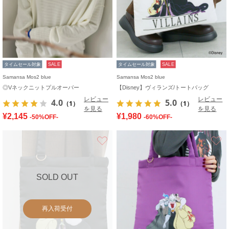
タイムセール対象
SALE
タイムセール対象
SALE
Samansa Mos2 blue
Samansa Mos2 blue
◎Vネックニットプルオーバー
【Disney】ヴィランズ/トートバッグ
レビュー
レビュー
4.0
5.0
（1）
（1）
を見る
を見る
¥2,145
¥1,980
-50%OFF-
-60%OFF-
お気に入り
SOLD OUT
再入荷受付