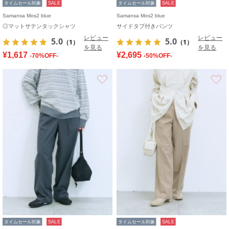
タイムセール対象
SALE
タイムセール対象
SALE
Samansa Mos2 blue
Samansa Mos2 blue
◎マットサテンタックシャツ
サイドタブ付きパンツ
レビュー
レビュー
5.0
5.0
（1）
（1）
を見る
を見る
¥1,617
¥2,695
-70%OFF-
-50%OFF-
お気に入り
タイムセール対象
SALE
タイムセール対象
SALE