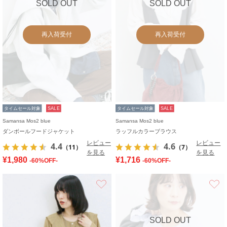
SOLD OUT
SOLD OUT
再入荷受付
再入荷受付
タイムセール対象
SALE
タイムセール対象
SALE
Samansa Mos2 blue
Samansa Mos2 blue
ダンボールフードジャケット
ラッフルカラーブラウス
レビュー
レビュー
4.4
4.6
（11）
（7）
を見る
を見る
¥1,980
¥1,716
-60%OFF-
-60%OFF-
お気に入り
SOLD OUT