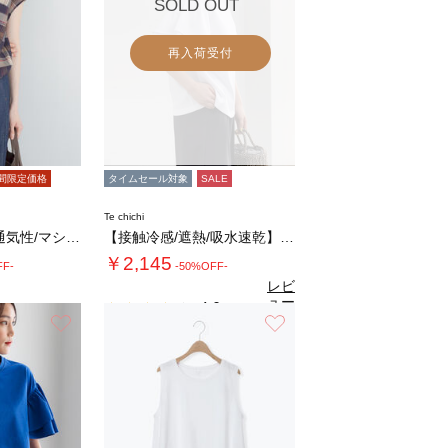
SOLD OUT
再入荷受付
間限定価格
タイムセール対象
SALE
Te chichi
【イージーケア/通気性/マシンウォッシャブル…
【接触冷感/遮熱/吸水速乾】フリルスリーブビ…
￥2,145
FF-
-50%OFF-
レビ
ュー
4.0
（1）
を見
お気に入り
お気に入り
る