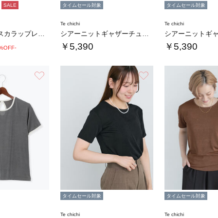
SALE
タイムセール対象
タイムセール対象
Te chichi
Te chichi
【接触冷感】スカラップレース刺繍フレンチシャ…
シアーニットギャザーチュニック
￥5,390
￥5,390
0%OFF-
お気に入り
お気に入り
タイムセール対象
タイムセール対象
Te chichi
Te chichi