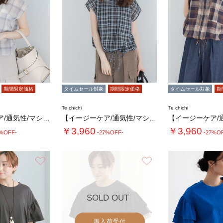
期間限定価格
タイムセール対象
期間限定価格
タイムセール対象
期
Te chichi
Te chichi
【イージーケア/通気性/マシンウォッシャブル…
【イージーケア/通気性/マシンウォッシャブル…
￥3,960
￥3,960
7%OFF-
-27%OFF-
-27%O
お気に入り
お気に入り
SOLD OUT
再入荷受付