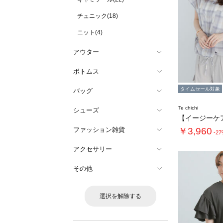
チュニック(18)
ニット(4)
アウター
ボトムス
タイムセール対象
バッグ
Te chichi
シューズ
ファッション雑貨
￥3,960
-2
アクセサリー
その他
選択を解除する