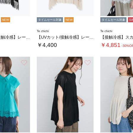
NEW
タイムセール対象
NEW
タイムセール対象
S
Te chichi
Te chichi
【UVカット/接触冷感】レースヘムAラインタ…
【UVカット/接触冷感】レースヘムAラインタ…
￥4,400
￥4,851
-30%O
お気に入り
お気に入り