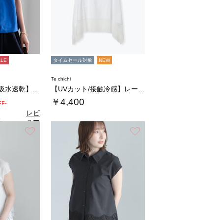
ALE
タイムセール対象
NEW
Te chichi
【接触冷感/遮熱/吸水速乾】フリルスリーブビ…
【UVカット/接触冷感】レースヘムAラインタ…
￥4,400
FF-
レビ
ュー
0
（1）
を見
お気に入り
お気に入り
る