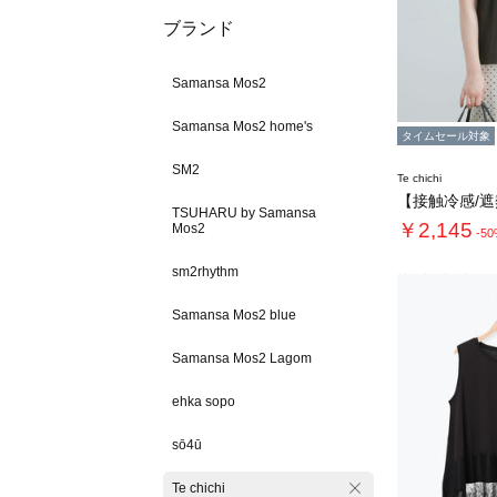
ブランド
Samansa Mos2
Samansa Mos2 home's
タイムセール対象
SM2
Te chichi
TSUHARU by Samansa
￥2,145
Mos2
-5
sm2rhythm
Samansa Mos2 blue
Samansa Mos2 Lagom
ehka sopo
sō4ū
Te chichi