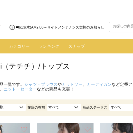
■8/13(木)AM2:00～サイトメンテナンス実施のお知らせ
■【お知らせ】ヤマト運輸の配送遅延・停止について
カテゴリー
ランキング
スナップ
ichi（テチチ）/トップス
品一覧です。
シャツ・ブラウス
や
カットソー
、
カーディガン
など定番ア
、
ニット・セーター
などの商品も充実！
順
すべて
すべて
在庫の有無
商品ステータス
お気に入り
お気に入り