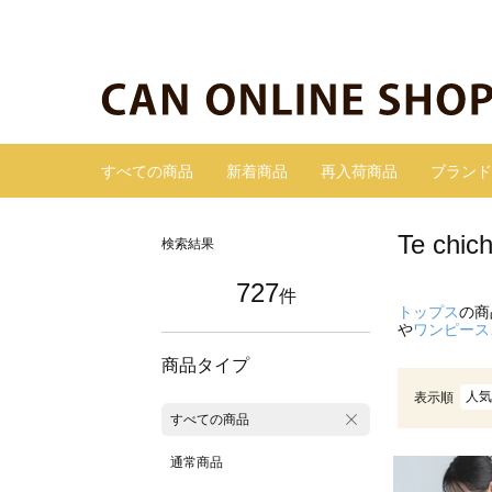
すべての商品
新着商品
再入荷商品
ブランド
Te ch
検索結果
727
件
トップス
の商
や
ワンピース
商品タイプ
人気
表示順
すべての商品
通常商品