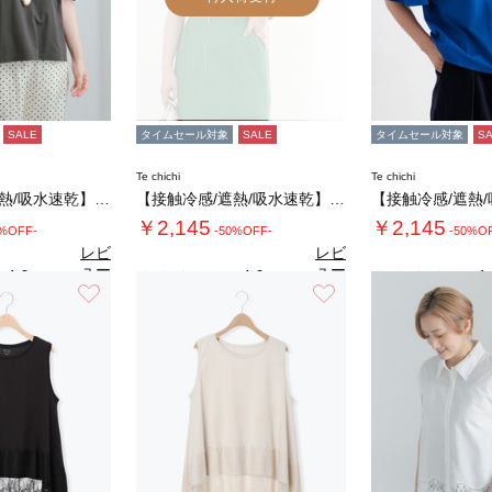
SALE
タイムセール対象
SALE
タイムセール対象
S
Te chichi
Te chichi
【接触冷感/遮熱/吸水速乾】フリルスリーブビ…
【接触冷感/遮熱/吸水速乾】フリルスリーブビ…
￥2,145
￥2,145
0%OFF-
-50%OFF-
-50%O
レビ
レビ
ュー
ュー
4.0
4.0
4.
（1）
（1）
を見
を見
お気に入り
お気に入り
る
る