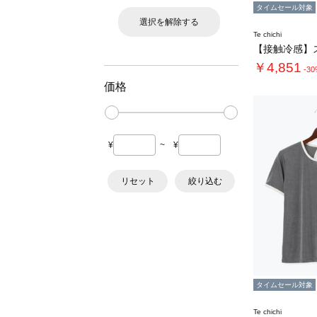
タイムセール対象
選択を解除する
Te chichi
￥4,851
-3
価格
¥
~
¥
リセット
絞り込む
タイムセール対象
Te chichi