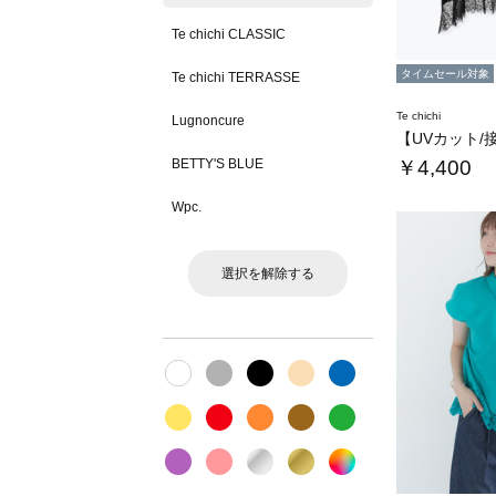
Te chichi CLASSIC
タイムセール対象
Te chichi TERRASSE
Te chichi
Lugnoncure
BETTY'S BLUE
￥4,400
Wpc.
選択を解除する