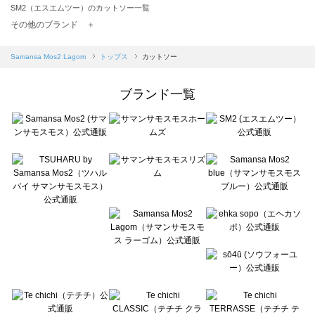
SM2（エスエムツー）のカットソー一覧
TSUHARU by Samansa Mos2（ツハルバイサマンサモスモス）のカットソー一覧
その他のブランド ＋
sm2rhythm（サマンサモスモス リズム）のカットソー一覧
Samansa Mos2 blue（サマンサモスモス ブルー）のカットソー一覧
Samansa Mos2 Lagom
トップス
カットソー
Samansa Mos2 Lagom（サマンサモスモス ラーゴム）のカットソー一覧
ehka sopo（エヘカソポ）のカットソー一覧
ブランド一覧
sō4ū（ソウフォーユー）のカットソー一覧
Te chichi（テチチ）のカットソー一覧
Te chichi CLASSIC（テチチ クラシック）のカットソー一覧
Te chichi TERRASSE（テチチ テラス）のカットソー一覧
Lugnoncure（ルノンキュール）のカットソー一覧
BETTY'S BLUE（べティーズブルー）のカットソー一覧
Wpc.（ワールドパーティー）のカットソー一覧