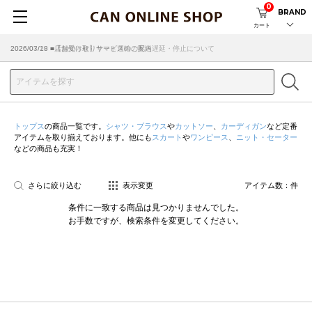
0
BRAND
カート
2026/07/29 ■【お知らせ】ヤマト運輸の配送遅延・停止について
2026/03/18 ■店舗受け取りサービスのご案内
トップス
の商品一覧です。
シャツ・ブラウス
や
カットソー
、
カーディガン
など定番
アイテムを取り揃えております。他にも
スカート
や
ワンピース
、
ニット・セーター
などの商品も充実！
さらに絞り込む
表示変更
アイテム数：
件
条件に一致する商品は見つかりませんでした。
お手数ですが、検索条件を変更してください。