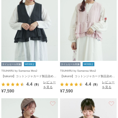
タイムセール対象
WEB限定
タイムセール対象
WEB限定
TSUHARU by Samansa Mos2
TSUHARU by Samansa Mos2
【tukuroi】コットンジャカード製品染めベスト《WEB限定》
【tukuroi】コットンジャカード製品染めベスト《WEB限定》
レビュー
レビュー
4.4
4.4
（9）
（9）
を見る
を見る
¥7,590
¥7,590
お気に入り