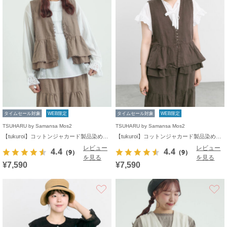
タイムセール対象
WEB限定
タイムセール対象
WEB限定
TSUHARU by Samansa Mos2
TSUHARU by Samansa Mos2
【tukuroi】コットンジャカード製品染めベスト《WEB限定》
【tukuroi】コットンジャカード製品染めベスト《WEB限定》
レビュー
レビュー
4.4
4.4
（9）
（9）
を見る
を見る
¥7,590
¥7,590
お気に入り