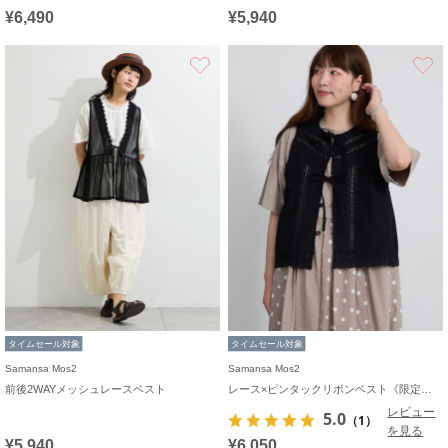
¥6,490
¥5,940
お気に入り
タイムセール対象
タイムセール対象
Samansa Mos2
Samansa Mos2
前後2WAYメッシュレースベスト
レース×ピンタックリボンベスト《限定カラーあり》
レビュー
5.0
（1）
を見る
¥5,940
¥6,050