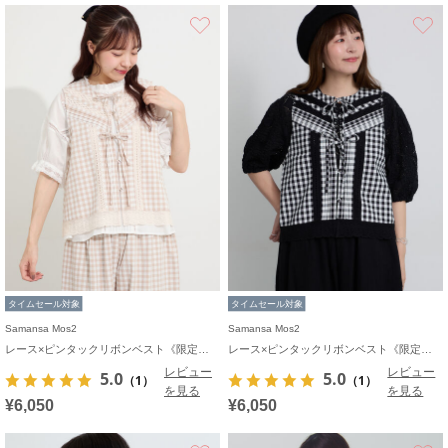
お気に入り
タイムセール対象
タイムセール対象
Samansa Mos2
Samansa Mos2
レース×ピンタックリボンベスト《限定カラーあり》
レース×ピンタックリボンベスト《限定カラーあり》
レビュー
レビュー
5.0
5.0
（1）
（1）
を見る
を見る
¥6,050
¥6,050
お気に入り