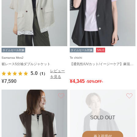
タイムセール対象
タイムセール対象
SALE
Samansa Mos2
Te chichi
裾レース5分袖ダブルジャケット
【通気性/UVカット/イージーケア】麻混プリペラジレ(セットアップ可)
レビュー
5.0
（1）
を見る
¥7,590
¥4,345
-50%OFF-
お気に入り
SOLD OUT
再入荷受付