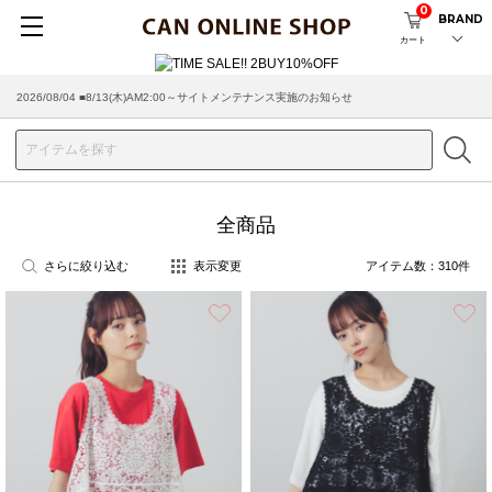
0
BRAND
カート
2026/08/04 ■8/13(木)AM2:00～サイトメンテナンス実施のお知らせ
2026/07/29 ■【お知らせ】ヤマト運輸の配送遅延・停止について
全商品
さらに絞り込む
表示変更
アイテム数：
310
件
お気に入り