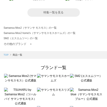
特集一覧を見る
Samansa Mos2（サマンサ モスモス）の一覧
Samansa Mos2 home's（サマンサモスモスホームズ）の一覧
SM2（エスエムツー）の一覧
TSUHARU by Samansa Mos2（ツハルバイサマンサモスモス）の一覧
その他のブランド ＋
sm2rhythm（サマンサモスモス リズム）の一覧
Samansa Mos2 blue（サマンサモスモス ブルー）の一覧
TOP
商品一覧
Samansa Mos2 Lagom（サマンサモスモス ラーゴム）の一覧
ehka sopo（エヘカソポ）の一覧
ブランド一覧
sō4ū（ソウフォーユー）の一覧
Te chichi（テチチ）の一覧
Te chichi CLASSIC（テチチ クラシック）の一覧
Te chichi TERRASSE（テチチ テラス）の一覧
Lugnoncure（ルノンキュール）の一覧
BETTY'S BLUE（べティーズブルー）の一覧
Wpc.（ワールドパーティー）の一覧