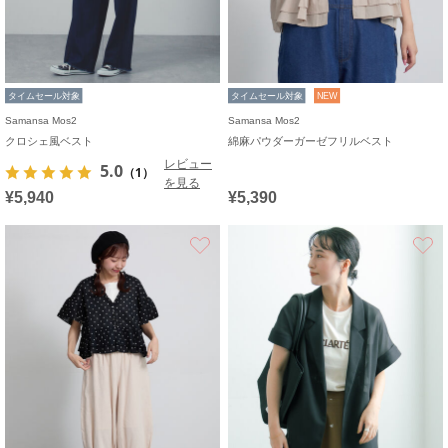
タイムセール対象
タイムセール対象
NEW
Samansa Mos2
Samansa Mos2
クロシェ風ベスト
綿麻パウダーガーゼフリルベスト
レビュー
5.0
（1）
を見る
¥5,940
¥5,390
お気に入り