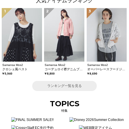
人気アイテムランキング
1
2
3
Samansa Mos2
Samansa Mos2
Samansa Mos2
クロシェ風ベスト
コーデュロイ襟デニムブルゾン
オーバーレースフードジャケット
￥5,940
￥8,800
￥8,690
ランキング一覧を見る
TOPICS
特集