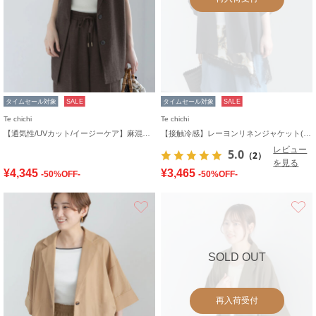
タイムセール対象
SALE
タイムセール対象
SALE
Te chichi
Te chichi
【通気性/UVカット/イージーケア】麻混プリペラジレ(セットアップ可)
【接触冷感】レーヨンリネンジャケット(セットアップ可)
レビュー
5.0
（2）
を見る
¥4,345
¥3,465
-50%OFF-
-50%OFF-
お気に入り
SOLD OUT
再入荷受付