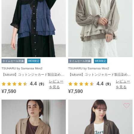
タイムセール対象
WEB限定
タイムセール対象
WEB限定
TSUHARU by Samansa Mos2
TSUHARU by Samansa Mos2
【tukuroi】コットンジャカード製品染めベスト《WEB限定》
【tukuroi】コットンジャカード製品染めベスト《WEB限定》
レビュー
レビュー
4.4
4.4
（9）
（9）
を見る
を見る
¥7,590
¥7,590
お気に入り