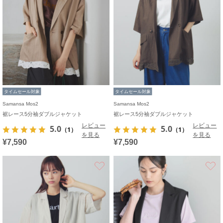
タイムセール対象
タイムセール対象
Samansa Mos2
Samansa Mos2
裾レース5分袖ダブルジャケット
裾レース5分袖ダブルジャケット
レビュー
レビュー
5.0
5.0
（1）
（1）
を見る
を見る
¥7,590
¥7,590
お気に入り