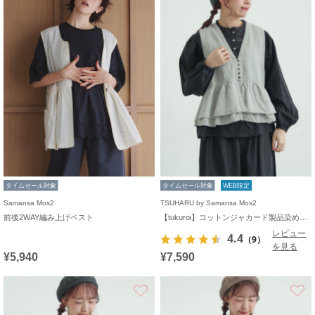
タイムセール対象
タイムセール対象
WEB限定
Samansa Mos2
TSUHARU by Samansa Mos2
前後2WAY編み上げベスト
【tukuroi】コットンジャカード製品染めベスト《WEB限定》
レビュー
4.4
（9）
を見る
¥5,940
¥7,590
お気に入り