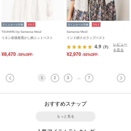
タイムセール対象
SALE
タイムセール対象
SALE
TSUHARU by Samansa Mos2
Samansa Mos2
リネン前後着透かし柄ニットベスト
インド綿スカラップベスト
レビュー
4.9
（7）
を見る
¥8,470
¥2,970
-30%OFF-
-50%OFF-
1
2
3
…
7
おすすめスナップ
もっと見る