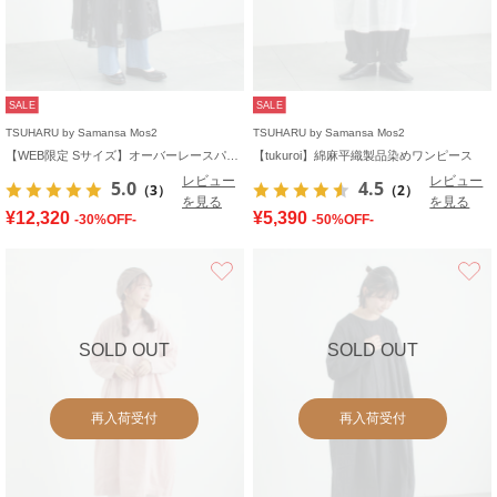
SALE
SALE
TSUHARU by Samansa Mos2
TSUHARU by Samansa Mos2
【WEB限定 Sサイズ】オーバーレースパッチワークワンピース
【tukuroi】綿麻平織製品染めワンピース
レビュー
レビュー
5.0
4.5
（3）
（2）
を見る
を見る
¥12,320
¥5,390
-30%OFF-
-50%OFF-
お気に入り
SOLD OUT
SOLD OUT
再入荷受付
再入荷受付