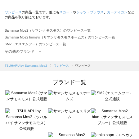
ワンピース
の商品一覧です。他にも
スカート
や
シャツ・ブラウス
、
カーディガン
など
の商品を取り揃えております。
Samansa Mos2（サマンサ モスモス）のワンピース一覧
Samansa Mos2 home's（サマンサモスモスホームズ）のワンピース一覧
SM2（エスエムツー）のワンピース一覧
TSUHARU by Samansa Mos2（ツハルバイサマンサモスモス）のワンピース一覧
その他のブランド ＋
sm2rhythm（サマンサモスモス リズム）のワンピース一覧
Samansa Mos2 blue（サマンサモスモス ブルー）のワンピース一覧
TSUHARU by Samansa Mos2
ワンピース
ワンピース
Samansa Mos2 Lagom（サマンサモスモス ラーゴム）のワンピース一覧
ehka sopo（エヘカソポ）のワンピース一覧
ブランド一覧
sō4ū（ソウフォーユー）のワンピース一覧
Te chichi（テチチ）のワンピース一覧
Te chichi CLASSIC（テチチ クラシック）のワンピース一覧
Te chichi TERRASSE（テチチ テラス）のワンピース一覧
Lugnoncure（ルノンキュール）のワンピース一覧
BETTY'S BLUE（べティーズブルー）のワンピース一覧
Wpc.（ワールドパーティー）のワンピース一覧