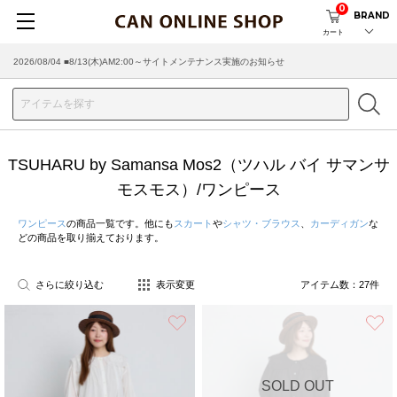
0
BRAND
カート
2026/08/04 ■8/13(木)AM2:00～サイトメンテナンス実施のお知らせ
TSUHARU by Samansa Mos2（ツハル バイ サマンサ
モスモス）/ワンピース
ワンピース
の商品一覧です。他にも
スカート
や
シャツ・ブラウス
、
カーディガン
な
どの商品を取り揃えております。
さらに絞り込む
表示変更
アイテム数：
27
件
お気に入り
SOLD OUT