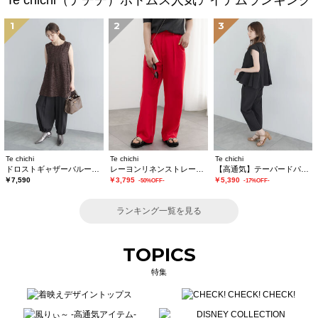
Te chichi（テチチ）ボトムス人気アイテムランキング
1
2
3
Te chichi
Te chichi
Te chichi
ドロストギャザーバルーンパンツ
レーヨンリネンストレートパンツ
【高通気】テーパードパンツ（セットアップ可）
￥7,590
￥3,795
￥5,390
-50%OFF-
-17%OFF-
ランキング一覧を見る
TOPICS
特集