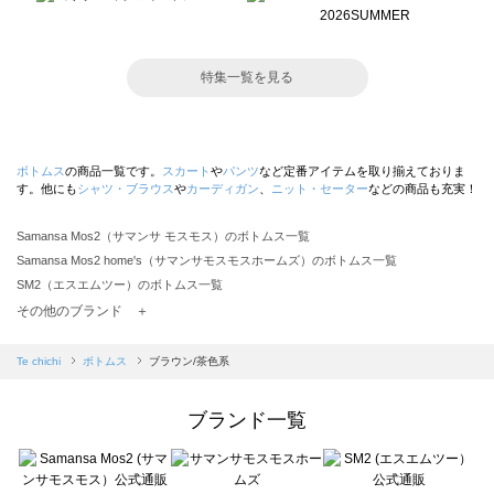
特集一覧を見る
ボトムス
の商品一覧です。
スカート
や
パンツ
など定番アイテムを取り揃えておりま
す。他にも
シャツ・ブラウス
や
カーディガン
、
ニット・セーター
などの商品も充実！
Samansa Mos2（サマンサ モスモス）のボトムス一覧
Samansa Mos2 home's（サマンサモスモスホームズ）のボトムス一覧
SM2（エスエムツー）のボトムス一覧
TSUHARU by Samansa Mos2（ツハルバイサマンサモスモス）のボトムス一覧
その他のブランド ＋
sm2rhythm（サマンサモスモス リズム）のボトムス一覧
Samansa Mos2 blue（サマンサモスモス ブルー）のボトムス一覧
Te chichi
ボトムス
ブラウン/茶色系
Samansa Mos2 Lagom（サマンサモスモス ラーゴム）のボトムス一覧
ehka sopo（エヘカソポ）のボトムス一覧
ブランド一覧
sō4ū（ソウフォーユー）のボトムス一覧
Te chichi（テチチ）のボトムス一覧
Te chichi CLASSIC（テチチ クラシック）のボトムス一覧