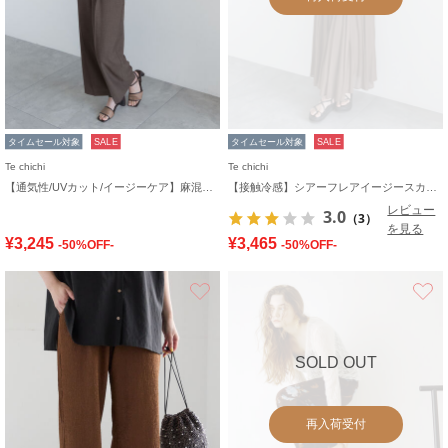
タイムセール対象
SALE
タイムセール対象
SALE
Te chichi
Te chichi
【通気性/UVカット/イージーケア】麻混プリペライージーワイドパンツ(セットアップ可)
【接触冷感】シアーフレアイージースカート
レビュー
3.0
（3）
を見る
¥3,245
¥3,465
-50%OFF-
-50%OFF-
お気に入り
SOLD OUT
再入荷受付