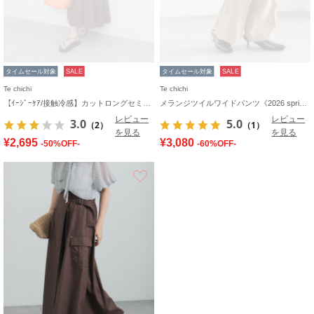
タイムセール対象
SALE
タイムセール対象
SALE
Te chichi
Te chichi
【ｲｰｼﾞｰｹｱ/接触冷感】カットロングセミフレアスカート
メランジツイルワイドパンツ《2026 spring catalog item》
レビュー
レビュー
3.0
5.0
（2）
（1）
を見る
を見る
¥2,695
¥3,080
-50%OFF-
-60%OFF-
お気に入り