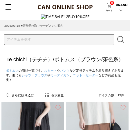
0
BRAND
カート
2026/03/18 ■店舗受け取りサービスのご案内
Te chichi（テチチ）/ボトムス（ブラウン/茶色系）
ボトムス
の商品一覧です。
スカート
や
パンツ
など定番アイテムを取り揃えておりま
す。他にも
シャツ・ブラウス
や
カーディガン
、
ニット・セーター
などの商品も充
実！
さらに絞り込む
表示変更
アイテム数：
13
件
お気に入り