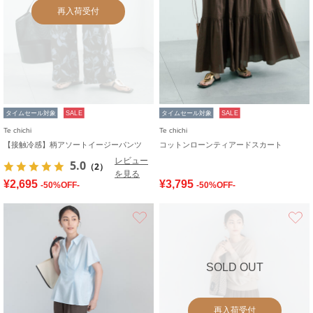
再入荷受付
タイムセール対象
SALE
タイムセール対象
SALE
Te chichi
Te chichi
【接触冷感】柄アソートイージーパンツ
コットンローンティアードスカート
レビュー
5.0
（2）
を見る
¥2,695
¥3,795
-50%OFF-
-50%OFF-
お気に入り
SOLD OUT
再入荷受付