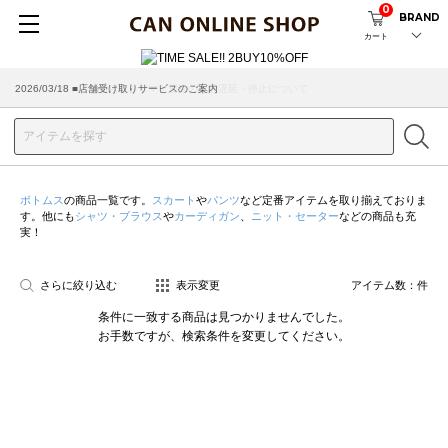
0
BRAND
カート
2026/07/29 ■【お知らせ】ヤマト運輸の配送遅延・停止について
2026/03/18 ■店舗受け取りサービスのご案内
ボトムス
の商品一覧です。
スカート
や
パンツ
など定番アイテムを取り揃えておりま
す。他にも
シャツ・ブラウス
や
カーディガン
、
ニット・セーター
などの商品も充
実！
さらに絞り込む
表示変更
アイテム数：
件
条件に一致する商品は見つかりませんでした。
お手数ですが、検索条件を変更してください。