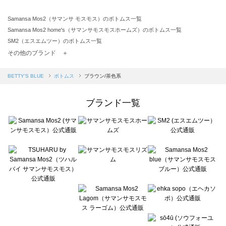
Samansa Mos2（サマンサ モスモス）のボトムス一覧
Samansa Mos2 home's（サマンサモスモスホームズ）のボトムス一覧
SM2（エスエムツー）のボトムス一覧
TSUHARU by Samansa Mos2（ツハルバイサマンサモスモス）のボトムス一覧
その他のブランド ＋
sm2rhythm（サマンサモスモス リズム）のボトムス一覧
Samansa Mos2 blue（サマンサモスモス ブルー）のボトムス一覧
BETTY'S BLUE
ボトムス
ブラウン/茶色系
Samansa Mos2 Lagom（サマンサモスモス ラーゴム）のボトムス一覧
ehka sopo（エヘカソポ）のボトムス一覧
ブランド一覧
sō4ū（ソウフォーユー）のボトムス一覧
Te chichi（テチチ）のボトムス一覧
Te chichi CLASSIC（テチチ クラシック）のボトムス一覧
Te chichi TERRASSE（テチチ テラス）のボトムス一覧
Lugnoncure（ルノンキュール）のボトムス一覧
BETTY'S BLUE（べティーズブルー）のボトムス一覧
Wpc.（ワールドパーティー）のボトムス一覧