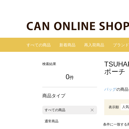
すべての商品
新着商品
再入荷商品
ブランド
TSUH
検索結果
ポーチ
0
件
バッグ
の商品
商品タイプ
人気
表示順
すべての商品
通常商品
条件に一致する