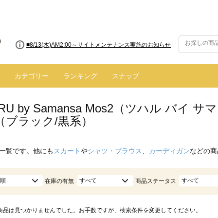
■8/13(木)AM2:00～サイトメンテナンス実施のお知らせ
カテゴリー
ランキング
スナップ
ARU by Samansa Mos2（ツハル バ
（ブラック/黒系）
一覧です。他にも
スカート
や
シャツ・ブラウス
、
カーディガン
などの商
順
すべて
すべて
在庫の有無
商品ステータス
商品は見つかりませんでした。お手数ですが、検索条件を変更してください。