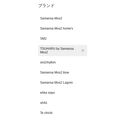
ブランド
Samansa Mos2
Samansa Mos2 home's
SM2
TSUHARU by Samansa
Mos2
sm2rhythm
Samansa Mos2 blue
Samansa Mos2 Lagom
ehka sopo
sō4ū
Te chichi