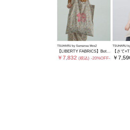
TSUHARU by Samansa Mos2
TSUHARU by
【LIBERTY FABRICS】Botanical Language柄トートバッグ
【さて×TSUH
￥7,832
￥7,59
(税込)
-20%OFF-