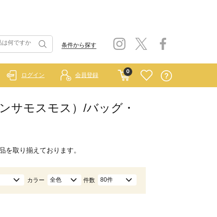
条件から探す
0
ログイン
会員登録
イ サマンサモスモス）/バッグ・
品を取り揃えております。
全色
80件
カラー
件数