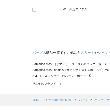
バッグ
の商品一覧です。他にも
スカート
や
シャツ
Samansa Mos2（サマンサ モスモス）のバッグ・ポーチ
Samansa Mos2 home's（サマンサモスモスホームズ
SM2（エスエムツー）のバッグ・ポーチ一覧
TSUHARU by Samansa Mos2（ツハルバイサマン
その他のブランド ＋
sm2rhythm（サマンサモスモス リズム）のバッグ・ポー
Samansa Mos2 blue（サマンサモスモス ブルー）のバ
Samansa Mos2 Lagom（サマンサモスモス ラーゴム
TSUHARU by Samansa Mos2
バッグ
バッグ・ポ
ehka sopo（エヘカソポ）のバッグ・ポーチ一覧