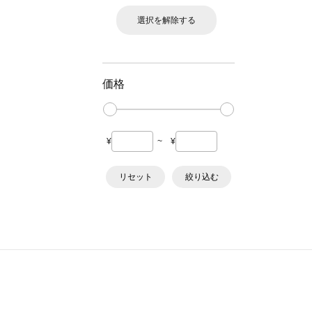
選択を解除する
価格
¥
~
¥
リセット
絞り込む