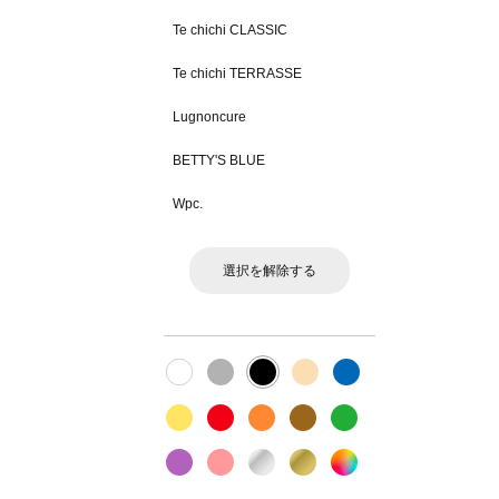
Te chichi CLASSIC
Te chichi TERRASSE
Lugnoncure
BETTY'S BLUE
Wpc.
選択を解除する