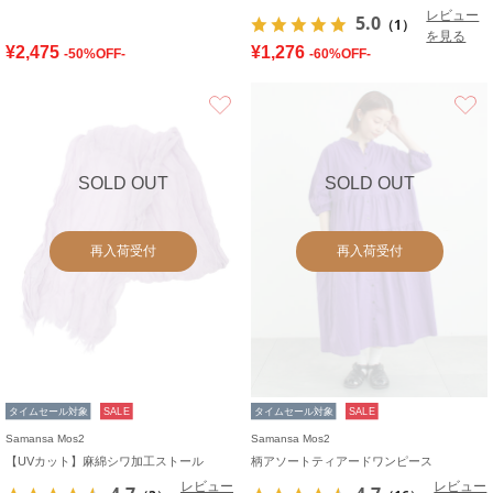
レビュー
5.0
（1）
を見る
¥2,475
¥1,276
-50%OFF-
-60%OFF-
お気に入り
SOLD OUT
SOLD OUT
再入荷受付
再入荷受付
タイムセール対象
SALE
タイムセール対象
SALE
Samansa Mos2
Samansa Mos2
【UVカット】麻綿シワ加工ストール
柄アソートティアードワンピース
レビュー
レビュー