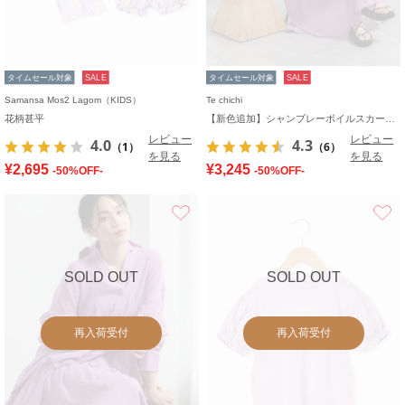
タイムセール対象
SALE
タイムセール対象
SALE
Samansa Mos2 Lagom（KIDS）
Te chichi
花柄甚平
【新色追加】シャンブレーボイルスカート(セットアップ可)《2026 SUMMER LOOK item》
レビュー
レビュー
4.0
4.3
（1）
（6）
を見る
を見る
¥2,695
¥3,245
-50%OFF-
-50%OFF-
お気に入り
SOLD OUT
SOLD OUT
再入荷受付
再入荷受付