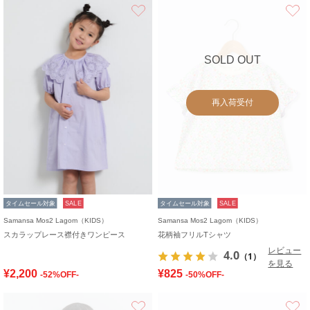
お気に入り
SOLD OUT
再入荷受付
タイムセール対象
SALE
タイムセール対象
SALE
Samansa Mos2 Lagom（KIDS）
Samansa Mos2 Lagom（KIDS）
スカラップレース襟付きワンピース
花柄袖フリルTシャツ
レビュー
4.0
（1）
を見る
¥2,200
¥825
-52%OFF-
-50%OFF-
お気に入り