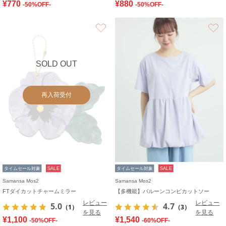
¥770
¥880
-50%OFF-
-50%OFF-
お気に入り
SOLD OUT
再入荷受付
タイムセール対象
SALE
タイムセール対象
SALE
Samansa Mos2
Samansa Mos2
FTダイカットチャームミラー
【多機能】バルーンコンビカットソー
レビュー
レビュー
5.0
4.7
（1）
（3）
を見る
を見る
¥1,100
¥1,540
-50%OFF-
-60%OFF-