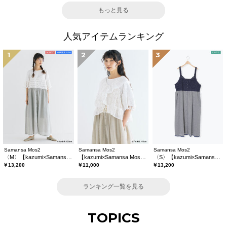
もっと見る
人気アイテムランキング
1
2
3
Samansa Mos2
Samansa Mos2
Samansa Mos2
〈M〉【kazumi×Samansa Mos2】キャミワンピース《WEB限定カラーあり》
【kazumi×Samansa Mos2】レースフリルブラウス
〈S〉【kazumi×Samansa Mos2】キャミワンピース《WEB限定カラーあり》
￥13,200
￥11,000
￥13,200
ランキング一覧を見る
TOPICS