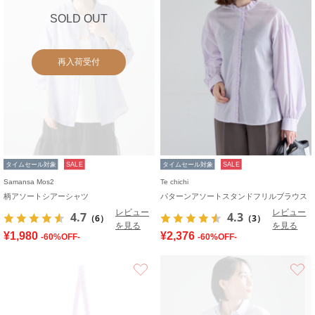
SOLD OUT
再入荷受付
タイムセール対象
SALE
タイムセール対象
SALE
Samansa Mos2
Te chichi
柄アソートシアーシャツ
パターンアソートスタンドフリルブラウス
レビュー
レビュー
4.7
4.3
（6）
（3）
を見る
を見る
¥1,980
¥2,376
-60%OFF-
-60%OFF-
お気に入り