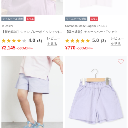
タイムセール対象
SALE
タイムセール対象
SALE
Te chichi
Samansa Mos2 Lagom（KIDS）
【新色追加】シャンブレーボイルシャツ(セットアップ可)《2026 SUMMER LOOK item》
【吸水速乾】チュールハートTシャツ
レビュー
レビュー
4.0
5.0
（5）
（2）
を見る
を見る
¥2,145
¥770
-50%OFF-
-53%OFF-
お気に入り