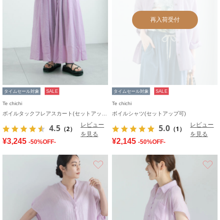
再入荷受付
タイムセール対象
SALE
タイムセール対象
SALE
Te chichi
Te chichi
ボイルタックフレアスカート(セットアップ可)
ボイルシャツ(セットアップ可)
レビュー
レビュー
4.5
5.0
（2）
（1）
を見る
を見る
¥3,245
¥2,145
-50%OFF-
-50%OFF-
お気に入り