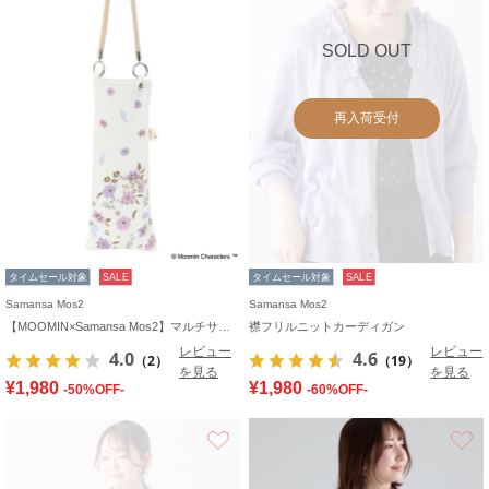
SOLD OUT
再入荷受付
タイムセール対象
SALE
タイムセール対象
SALE
Samansa Mos2
Samansa Mos2
【MOOMIN×Samansa Mos2】マルチサコッシュ
襟フリルニットカーディガン
レビュー
レビュー
4.0
4.6
（2）
（19）
を見る
を見る
¥1,980
¥1,980
-50%OFF-
-60%OFF-
お気に入り