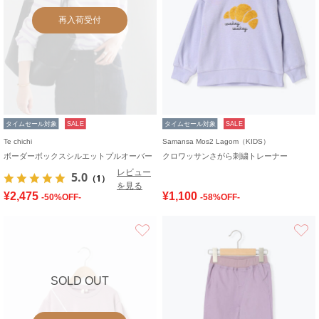
再入荷受付
タイムセール対象
SALE
タイムセール対象
SALE
Te chichi
Samansa Mos2 Lagom（KIDS）
ボーダーボックスシルエットプルオーバー
クロワッサンさがら刺繍トレーナー
レビュー
5.0
（1）
を見る
¥2,475
¥1,100
-50%OFF-
-58%OFF-
お気に入り
SOLD OUT