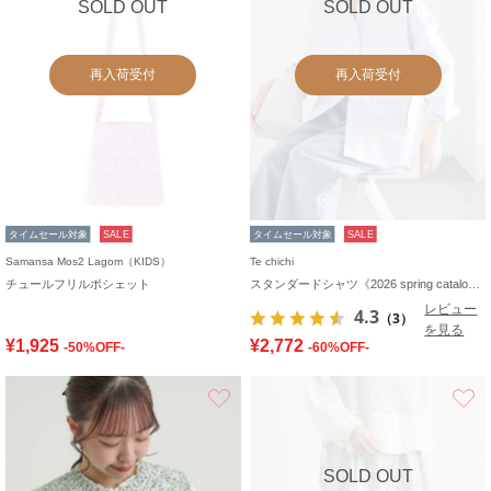
SOLD OUT
SOLD OUT
再入荷受付
再入荷受付
タイムセール対象
SALE
タイムセール対象
SALE
Samansa Mos2 Lagom（KIDS）
Te chichi
チュールフリルポシェット
スタンダードシャツ《2026 spring catalog item》
レビュー
4.3
（3）
を見る
¥1,925
¥2,772
-50%OFF-
-60%OFF-
お気に入り
SOLD OUT