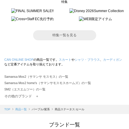
特集
特集一覧を見る
CAN ONLINE SHOP
の商品一覧です。
スカート
や
シャツ・ブラウス
、
カーディガン
など定番アイテムを取り揃えております。
Samansa Mos2（サマンサ モスモス）の一覧
Samansa Mos2 home's（サマンサモスモスホームズ）の一覧
SM2（エスエムツー）の一覧
TSUHARU by Samansa Mos2（ツハルバイサマンサモスモス）の一覧
その他のブランド ＋
sm2rhythm（サマンサモスモス リズム）の一覧
Samansa Mos2 blue（サマンサモスモス ブルー）の一覧
TOP
商品一覧
パープル/紫系
商品ステータス:セール
Samansa Mos2 Lagom（サマンサモスモス ラーゴム）の一覧
ehka sopo（エヘカソポ）の一覧
ブランド一覧
sō4ū（ソウフォーユー）の一覧