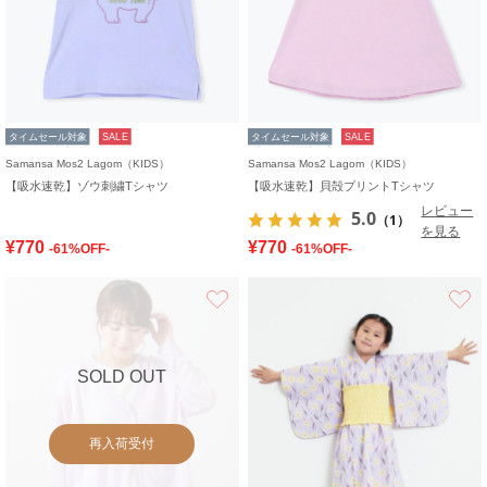
タイムセール対象
SALE
タイムセール対象
SALE
Samansa Mos2 Lagom（KIDS）
Samansa Mos2 Lagom（KIDS）
【吸水速乾】ゾウ刺繍Tシャツ
【吸水速乾】貝殻プリントTシャツ
レビュー
5.0
（1）
を見る
¥770
¥770
-61%OFF-
-61%OFF-
お気に入り
SOLD OUT
再入荷受付