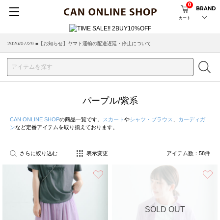
0
BRAND
カート
2026/07/29 ■【お知らせ】ヤマト運輸の配送遅延・停止について
2026/03/18 ■店舗受け取りサービスのご案内
パープル/紫系
CAN ONLINE SHOP
の商品一覧です。
スカート
や
シャツ・ブラウス
、
カーディガ
ン
など定番アイテムを取り揃えております。
さらに絞り込む
表示変更
アイテム数：
58
件
お気に入り
SOLD OUT