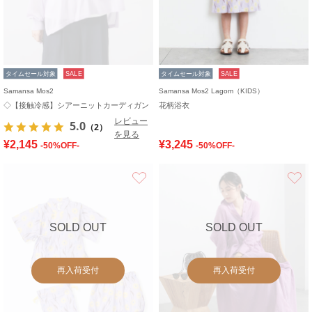
タイムセール対象
SALE
タイムセール対象
SALE
Samansa Mos2
Samansa Mos2 Lagom（KIDS）
◇【接触冷感】シアーニットカーディガン
花柄浴衣
レビュー
5.0
（2）
を見る
¥2,145
¥3,245
-50%OFF-
-50%OFF-
お気に入り
SOLD OUT
SOLD OUT
再入荷受付
再入荷受付