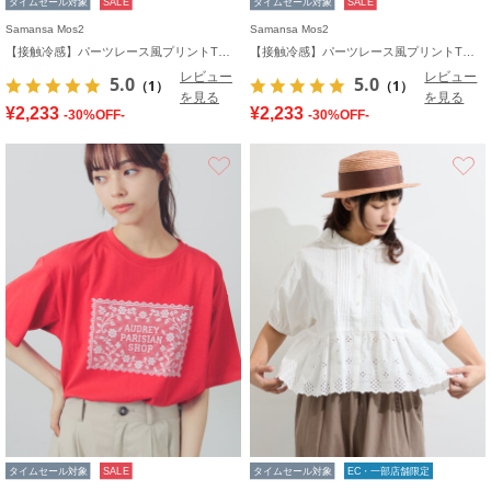
タイムセール対象
SALE
タイムセール対象
SALE
Samansa Mos2
Samansa Mos2
【接触冷感】パーツレース風プリントTシャツ
【接触冷感】パーツレース風プリントTシャツ
レビュー
レビュー
5.0
5.0
（1）
（1）
を見る
を見る
¥2,233
¥2,233
-30%OFF-
-30%OFF-
お気に入り
タイムセール対象
SALE
タイムセール対象
EC・一部店舗限定