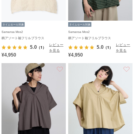
タイムセール対象
タイムセール対象
Samansa Mos2
Samansa Mos2
柄アソート袖フリルブラウス
柄アソート袖フリルブラウス
レビュー
レビュー
5.0
5.0
（1）
（1）
を見る
を見る
¥4,950
¥4,950
お気に入り