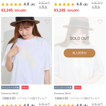
レビュー
レビュー
4.8
4.8
（4）
（4）
を見る
を見る
¥3,245
¥3,245
-50%OFF-
-50%OFF-
お気に入り
SOLD OUT
再入荷受付
タイムセール対象
SALE
タイムセール対象
SALE
Samansa Mos2
Samansa Mos2
【接触冷感】パーツレース貼りTシャツ
【接触冷感】パーツレース貼りTシャツ
レビュー
レビュー
4.8
4.8
（8）
（8）