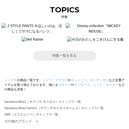
TOPICS
特集
特集一覧を見る
トップス
の商品一覧です。
シャツ・ブラウス
や
カットソー
、
カーディガン
など定番ア
イテムを取り揃えております。他にも
スカート
や
ワンピース
、
ニット・セーター
など
の商品も充実！
Samansa Mos2（サマンサ モスモス）のトップス一覧
Samansa Mos2 home's（サマンサモスモスホームズ）のトップス一覧
SM2（エスエムツー）のトップス一覧
TSUHARU by Samansa Mos2（ツハルバイサマンサモスモス）のトップス一覧
その他のブランド ＋
sm2rhythm（サマンサモスモス リズム）のトップス一覧