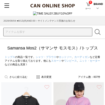
0
BRAND
カート
2026/07/29 ■【お知らせ】ヤマト運輸の配送遅延・停止について
Samansa Mos2（サマンサ モスモス）/トップス
トップス
の商品一覧です。
シャツ・ブラウス
や
カットソー
、
カーディガン
など定番
アイテムを取り揃えております。他にも
スカート
や
ワンピース
、
ニット・セーター
などの商品も充実！
さらに絞り込む
表示変更
アイテム数：
837
件
お気に入り