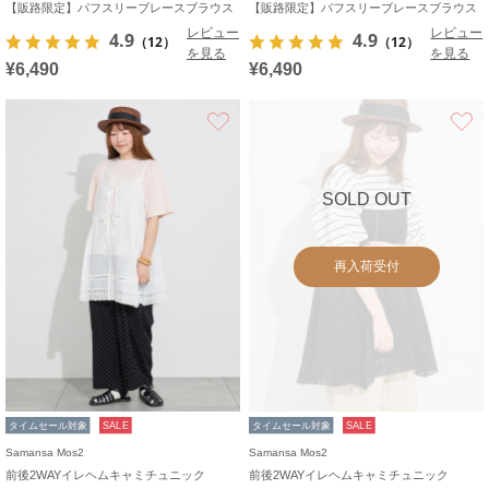
【販路限定】パフスリーブレースブラウス
【販路限定】パフスリーブレースブラウス
レビュー
レビュー
4.9
4.9
（12）
（12）
を見る
を見る
¥6,490
¥6,490
お気に入り
SOLD OUT
再入荷受付
タイムセール対象
SALE
タイムセール対象
SALE
Samansa Mos2
Samansa Mos2
前後2WAYイレヘムキャミチュニック
前後2WAYイレヘムキャミチュニック