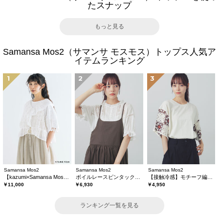
たスナップ
もっと見る
Samansa Mos2（サマンサ モスモス）トップス人気ア
イテムランキング
1
2
3
Samansa Mos2
Samansa Mos2
Samansa Mos2
【kazumi×Samansa Mos2】レースフリルブラウス
ボイルレースピンタックブラウス
【接触冷感】モチーフ編みコンビカットソー
￥11,000
￥6,930
￥4,950
ランキング一覧を見る