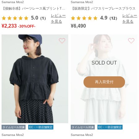
Samansa Mos2
Samansa Mos2
【接触冷感】パーツレース風プリントTシャツ
【販路限定】パフスリーブレースブラウス
レビュー
レビュー
5.0
4.9
（1）
（12）
を見る
を見る
¥2,233
¥6,490
-30%OFF-
お気に入り
SOLD OUT
再入荷受付
タイムセール対象
EC・一部店舗限定
タイムセール対象
EC・一部店舗限定
Samansa Mos2
Samansa Mos2