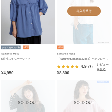
再入荷受付
タイムセール対象
NEW
NEW
Samansa Mos2
Samansa Mos2
5分袖スキッパーシャツ
【kazumi×Samansa Mos2】バテンレースカットソー《WEB限定カラーあり》
レビュー
4.9
（7）
を見る
¥4,950
¥8,800
SOLD OUT
SOLD OUT