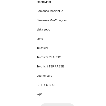
sm2rhythm
Samansa Mos2 blue
Samansa Mos2 Lagom
ehka sopo
sō4ū
Te chichi
Te chichi CLASSIC
Te chichi TERRASSE
Lugnoncure
BETTY'S BLUE
Wpc.