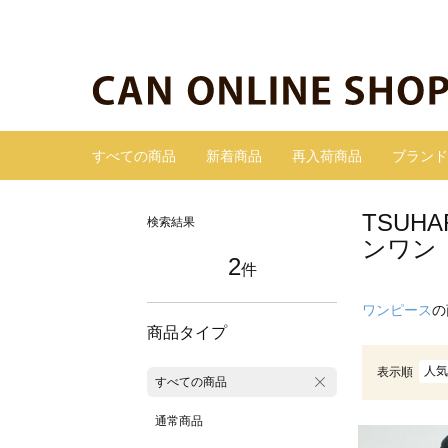
すべての商品
新着商品
再入荷商品
ブランド
TSUH
検索結果
ンワン
2
件
ワンピース
の
商品タイプ
人気
表示順
すべての商品
通常商品