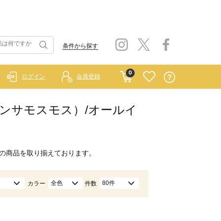
条件から探す
0
ログイン
会員登録
イ サマンサモスモス）/オールイ
の商品を取り揃えております。
全色
80件
カラー
件数