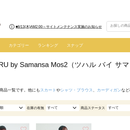
■8/13(木)AM2:00～サイトメンテナンス実施のお知らせ
カテゴリー
ランキング
スナップ
ARU by Samansa Mos2（ツハル バ
商品一覧です。他にも
スカート
や
シャツ・ブラウス
、
カーディガン
など
順
すべて
すべて
在庫の有無
商品ステータス
お気に入り
お気に入り