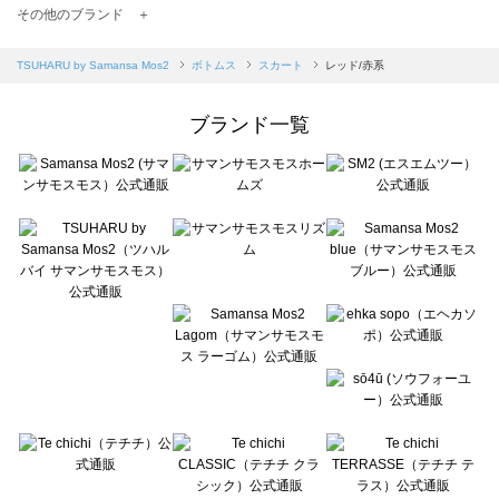
TSUHARU by Samansa Mos2（ツハルバイサマンサモスモス）のスカート一覧
その他のブランド ＋
sm2rhythm（サマンサモスモス リズム）のスカート一覧
Samansa Mos2 blue（サマンサモスモス ブルー）のスカート一覧
TSUHARU by Samansa Mos2
ボトムス
スカート
レッド/赤系
Samansa Mos2 Lagom（サマンサモスモス ラーゴム）のスカート一覧
ehka sopo（エヘカソポ）のスカート一覧
ブランド一覧
sō4ū（ソウフォーユー）のスカート一覧
Te chichi（テチチ）のスカート一覧
Te chichi CLASSIC（テチチ クラシック）のスカート一覧
Te chichi TERRASSE（テチチ テラス）のスカート一覧
Lugnoncure（ルノンキュール）のスカート一覧
BETTY'S BLUE（べティーズブルー）のスカート一覧
Wpc.（ワールドパーティー）のスカート一覧