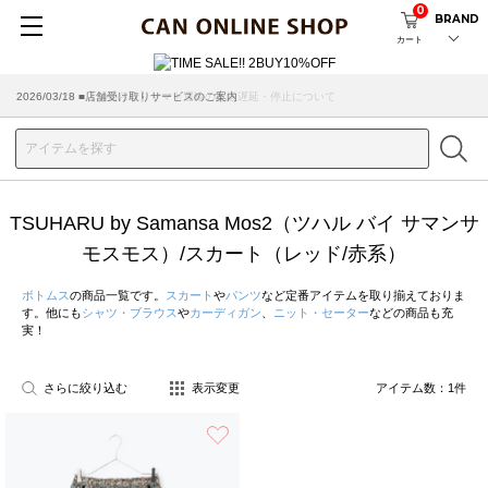
0
BRAND
カート
2026/07/29 ■【お知らせ】ヤマト運輸の配送遅延・停止について
2026/03/18 ■店舗受け取りサービスのご案内
TSUHARU by Samansa Mos2（ツハル バイ サマンサ
モスモス）/スカート（レッド/赤系）
ボトムス
の商品一覧です。
スカート
や
パンツ
など定番アイテムを取り揃えておりま
す。他にも
シャツ・ブラウス
や
カーディガン
、
ニット・セーター
などの商品も充
実！
さらに絞り込む
表示変更
アイテム数：
1
件
お気に入り