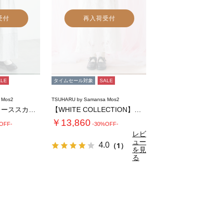
受付
再入荷受付
ALE
タイムセール対象
SALE
 Mos2
TSUHARU by Samansa Mos2
裾切替オーバーレーススカート
【WHITE COLLECTION】オーバー…
￥13,860
OFF-
-30%OFF-
レビ
ュー
4.0
（1）
を見
る