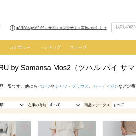
■【お知らせ】ヤマト運輸の配送遅延・停止について
カテゴリー
ランキング
スナップ
ARU by Samansa Mos2（ツハル バ
品一覧です。他にも
パンツ
や
シャツ・ブラウス
、
カーディガン
など定番
順
すべて
すべて
在庫の有無
商品ステータス
お気に入り
お気に入り