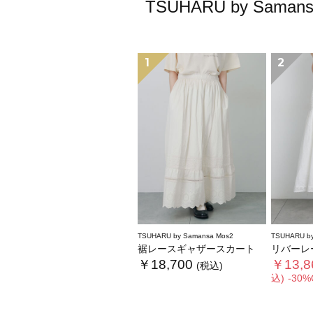
TSUHARU by S
1
2
TSUHARU by Samansa Mos2
TSUHARU by
裾レースギャザースカート
リバーレー
￥18,700
￥13,8
(税込)
込)
-30%