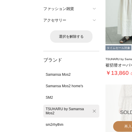
ファッション雑貨
アクセサリー
選択を解除する
タイムセール対象
ブランド
TSUHARU by Sama
￥13,860
-
Samansa Mos2
Samansa Mos2 home's
SM2
TSUHARU by Samansa
SOL
Mos2
sm2rhythm
再入