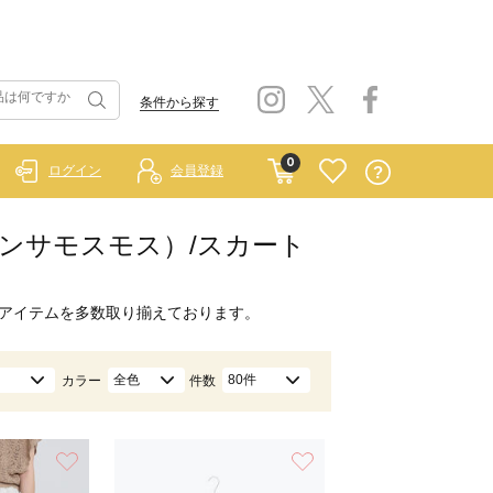
条件から探す
0
ログイン
会員登録
イ サマンサモスモス）/スカート
アイテムを多数取り揃えております。
全色
80件
カラー
件数
お気に入り
お気に入り