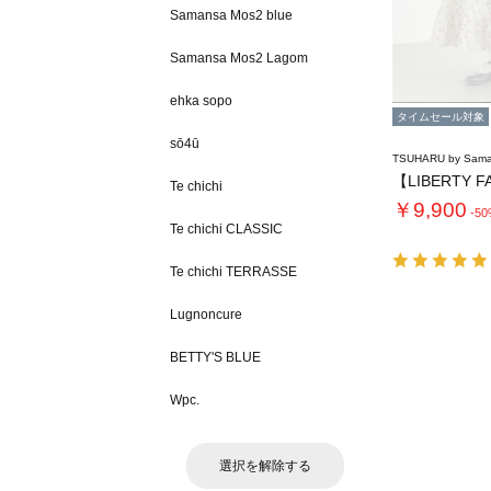
Samansa Mos2 blue
Samansa Mos2 Lagom
ehka sopo
タイムセール対象
sō4ū
TSUHARU by Sama
Te chichi
￥9,900
-5
Te chichi CLASSIC
Te chichi TERRASSE
Lugnoncure
BETTY'S BLUE
Wpc.
選択を解除する