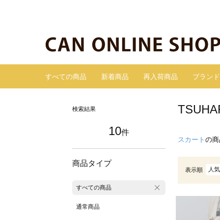
すべての商品
新着商品
再入荷商品
ブランド
TSUH
検索結果
10
件
スカート
の商
商品タイプ
人気
表示順
すべての商品
通常商品