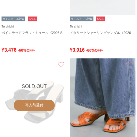
タイムセール対象
SALE
タイムセール対象
SALE
Te chichi
Te chichi
ポインテッドフラットミュール《2026 SUMMER LOOK item》
メタリックシャーリングサンダル《2026 SUMMER LOOK item》
¥3,476
¥3,916
-60%OFF-
-60%OFF-
お気に入り
SOLD OUT
再入荷受付