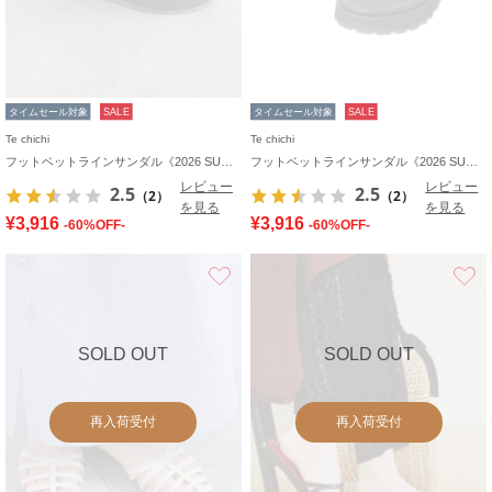
タイムセール対象
SALE
タイムセール対象
SALE
Te chichi
Te chichi
フットベットラインサンダル《2026 SUMMER LOOK item》
フットベットラインサンダル《2026 SUMMER LOOK item》
レビュー
レビュー
2.5
2.5
（2）
（2）
を見る
を見る
¥3,916
¥3,916
-60%OFF-
-60%OFF-
お気に入り
SOLD OUT
SOLD OUT
再入荷受付
再入荷受付