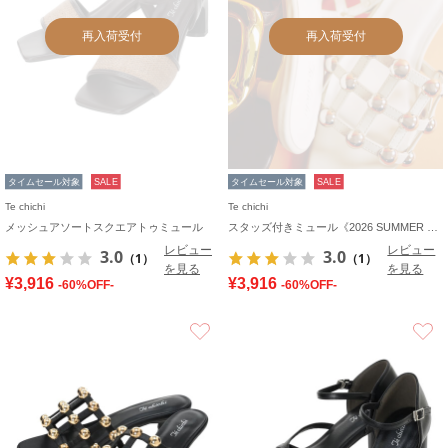
再入荷受付
再入荷受付
タイムセール対象
SALE
タイムセール対象
SALE
Te chichi
Te chichi
メッシュアソートスクエアトゥミュール
スタッズ付きミュール《2026 SUMMER LOOK item》
レビュー
レビュー
3.0
3.0
（1）
（1）
を見る
を見る
¥3,916
¥3,916
-60%OFF-
-60%OFF-
お気に入り