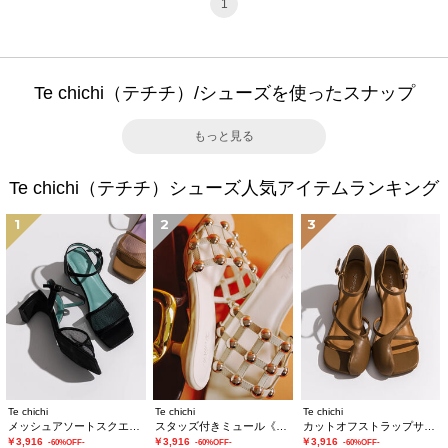
1
Te chichi（テチチ）/シューズを使ったスナップ
もっと見る
Te chichi（テチチ）シューズ人気アイテムランキング
1
2
3
Te chichi
Te chichi
Te chichi
メッシュアソートスクエアトゥミュール
スタッズ付きミュール《2026 SUMMER LOOK item》
カットオフストラップサンダル《2026 SUMMER LOOK item》
￥3,916
￥3,916
￥3,916
-60%OFF-
-60%OFF-
-60%OFF-