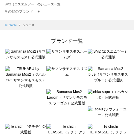
SM2（エスエムツー）のシューズ一覧
TSUHARU by Samansa Mos2（ツハルバイサマンサモスモス）のシューズ一覧
その他のブランド ＋
sm2rhythm（サマンサモスモス リズム）のシューズ一覧
Samansa Mos2 blue（サマンサモスモス ブルー）のシューズ一覧
Te chichi
シューズ
Samansa Mos2 Lagom（サマンサモスモス ラーゴム）のシューズ一覧
ehka sopo（エヘカソポ）のシューズ一覧
ブランド一覧
sō4ū（ソウフォーユー）のシューズ一覧
Te chichi（テチチ）のシューズ一覧
Te chichi CLASSIC（テチチ クラシック）のシューズ一覧
Te chichi TERRASSE（テチチ テラス）のシューズ一覧
Lugnoncure（ルノンキュール）のシューズ一覧
BETTY'S BLUE（べティーズブルー）のシューズ一覧
Wpc.（ワールドパーティー）のシューズ一覧