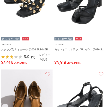
タイムセール対象
SALE
タイムセール対象
SALE
Te chichi
Te chichi
スタッズ付きミュール《2026 SUMMER LOOK item》
カットオフストラップサンダル《2026 SUMMER LOOK item》
レビュー
3.0
（1）
を見る
¥3,916
¥3,916
-60%OFF-
-60%OFF-
お気に入り