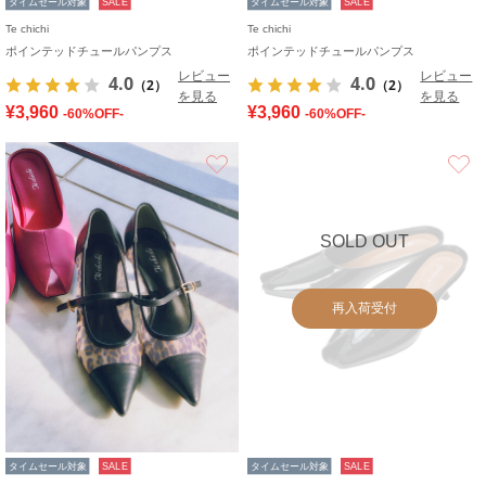
タイムセール対象
SALE
タイムセール対象
SALE
Te chichi
Te chichi
ポインテッドチュールパンプス
ポインテッドチュールパンプス
レビュー
レビュー
4.0
4.0
（2）
（2）
を見る
を見る
¥3,960
¥3,960
-60%OFF-
-60%OFF-
お気に入り
SOLD OUT
再入荷受付
タイムセール対象
SALE
タイムセール対象
SALE