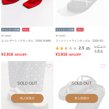
タイムセール対象
SALE
タイムセール対象
SALE
Te chichi
Te chichi
エコレザートングサンダル《2026 SUMMER LOOK item》
フットベットラインサンダル《2026 SUMMER LOOK item》
レビュー
2.5
（2）
を見る
¥3,916
¥3,916
-60%OFF-
-60%OFF-
お気に入り
SOLD OUT
SOLD OUT
再入荷受付
再入荷受付