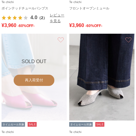
Te chichi
Te chichi
ポインテッドチュールパンプス
フロントオープンミュール
レビュー
4.0
（2）
を見る
¥3,960
¥3,960
-60%OFF-
-60%OFF-
お気に入り
SOLD OUT
再入荷受付
タイムセール対象
SALE
タイムセール対象
SALE
Te chichi
Te chichi