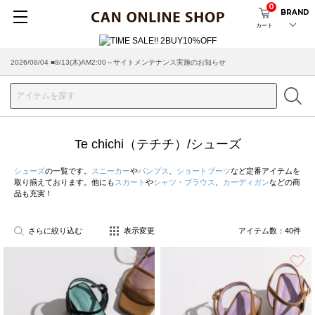
0
BRAND
カート
2026/08/04 ■8/13(木)AM2:00～サイトメンテナンス実施のお知らせ
Te chichi（テチチ）/シューズ
シューズ
の一覧です。
スニーカー
や
パンプス
、
ショートブーツ
など定番アイテムを
取り揃えております。他にも
スカート
や
シャツ・ブラウス
、
カーディガン
などの商
品も充実！
さらに絞り込む
表示変更
アイテム数：
40
件
お気に入り