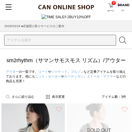
0
BRAND
カート
2026/03/18 ■店舗受け取りサービスのご案内
sm2rhythm（サマンサモスモス リズム）/アウター
アウター
の一覧です。
コート
や
ジャケット
、
ブルゾン
など定番アイテムを取り揃え
ております。他にも
ニット・セーター
や
カーディガン
、
ストール・マフラー
などの
商品も充実！
さらに絞り込む
表示変更
アイテム数：
3
件
お気に入り
SOLD OUT