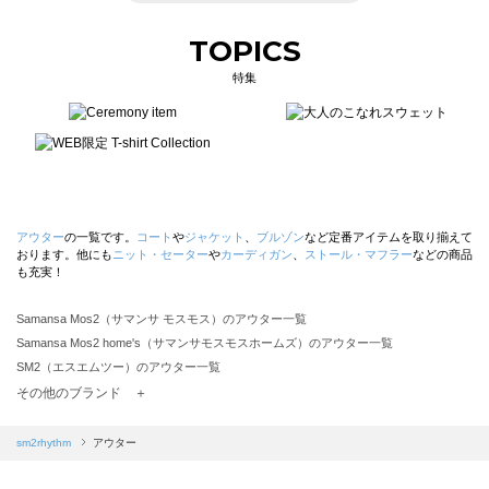
TOPICS
特集
アウター
の一覧です。
コート
や
ジャケット
、
ブルゾン
など定番アイテムを取り揃えて
おります。他にも
ニット・セーター
や
カーディガン
、
ストール・マフラー
などの商品
も充実！
Samansa Mos2（サマンサ モスモス）のアウター一覧
Samansa Mos2 home's（サマンサモスモスホームズ）のアウター一覧
SM2（エスエムツー）のアウター一覧
TSUHARU by Samansa Mos2（ツハルバイサマンサモスモス）のアウター一覧
その他のブランド ＋
sm2rhythm（サマンサモスモス リズム）のアウター一覧
Samansa Mos2 blue（サマンサモスモス ブルー）のアウター一覧
sm2rhythm
アウター
Samansa Mos2 Lagom（サマンサモスモス ラーゴム）のアウター一覧
ehka sopo（エヘカソポ）のアウター一覧