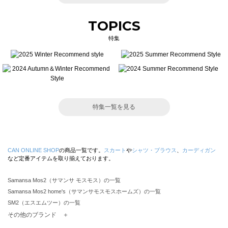
TOPICS
特集
特集一覧を見る
CAN ONLINE SHOP
の商品一覧です。
スカート
や
シャツ・ブラウス
、
カーディガン
など定番アイテムを取り揃えております。
Samansa Mos2（サマンサ モスモス）の一覧
Samansa Mos2 home's（サマンサモスモスホームズ）の一覧
SM2（エスエムツー）の一覧
TSUHARU by Samansa Mos2（ツハルバイサマンサモスモス）の一覧
その他のブランド ＋
sm2rhythm（サマンサモスモス リズム）の一覧