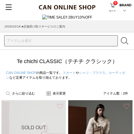
0
BRAND
カート
2026/03/18 ■店舗受け取りサービスのご案内
Te chichi CLASSIC（テチチ クラシック）
CAN ONLINE SHOP
の商品一覧です。
スカート
や
シャツ・ブラウス
、
カーディガ
ン
など定番アイテムを取り揃えております。
さらに絞り込む
表示変更
アイテム数：
2
件
お気に入り
SOLD OUT