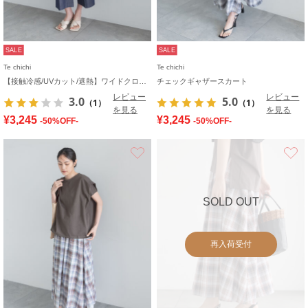
SALE
SALE
Te chichi
Te chichi
【接触冷感/UVカット/遮熱】ワイドクロップトパンツ
チェックギャザースカート
レビュー
レビュー
3.0
5.0
（1）
（1）
を見る
を見る
¥3,245
¥3,245
-50%OFF-
-50%OFF-
お気に入り
SOLD OUT
再入荷受付