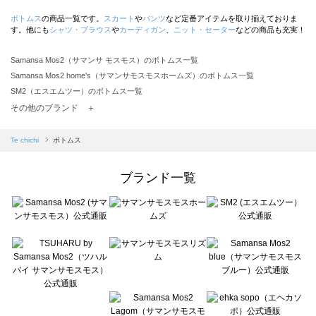
ボトムス
の商品一覧です。
スカート
や
パンツ
など定番アイテムを取り揃えておりま
す。他にも
シャツ・ブラウス
や
カーディガン
、
ニット・セーター
などの商品も充実！
Samansa Mos2（サマンサ モスモス）のボトムス一覧
Samansa Mos2 home's（サマンサモスモスホームズ）のボトムス一覧
SM2（エスエムツー）のボトムス一覧
TSUHARU by Samansa Mos2（ツハルバイサマンサモスモス）のボトムス一覧
その他のブランド ＋
sm2rhythm（サマンサモスモス リズム）のボトムス一覧
Samansa Mos2 blue（サマンサモスモス ブルー）のボトムス一覧
Te chichi
ボトムス
Samansa Mos2 Lagom（サマンサモスモス ラーゴム）のボトムス一覧
ehka sopo（エヘカソポ）のボトムス一覧
ブランド一覧
sō4ū（ソウフォーユー）のボトムス一覧
Te chichi（テチチ）のボトムス一覧
Te chichi CLASSIC（テチチ クラシック）のボトムス一覧
Te chichi TERRASSE（テチチ テラス）のボトムス一覧
Lugnoncure（ルノンキュール）のボトムス一覧
BETTY'S BLUE（べティーズブルー）のボトムス一覧
Wpc.（ワールドパーティー）のボトムス一覧