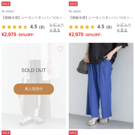
SALE
SALE
Te chichi
Te chichi
【接触冷感】レーヨンリネンパンツ(セットアップ可)
【接触冷感】レーヨンリネンパンツ(セットアップ可)
レビュー
レビュー
4.5
4.5
（2）
（2）
を見る
を見る
¥2,970
¥2,970
-50%OFF-
-50%OFF-
お気に入り
SOLD OUT
再入荷受付
SALE
SALE