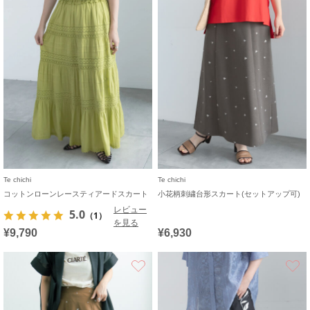
Te chichi
Te chichi
コットンローンレースティアードスカート
小花柄刺繍台形スカート(セットアップ可)
レビュー
5.0
（1）
を見る
¥9,790
¥6,930
お気に入り