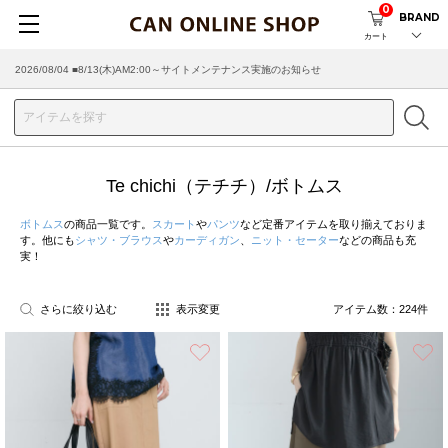
0
BRAND
カート
2026/08/04 ■8/13(木)AM2:00～サイトメンテナンス実施のお知らせ
2026/07/29 ■【お知らせ】ヤマト運輸の配送遅延・停止について
Te chichi（テチチ）/ボトムス
ボトムス
の商品一覧です。
スカート
や
パンツ
など定番アイテムを取り揃えておりま
す。他にも
シャツ・ブラウス
や
カーディガン
、
ニット・セーター
などの商品も充
実！
さらに絞り込む
表示変更
アイテム数：
224
件
お気に入り