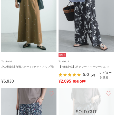
SALE
Te chichi
Te chichi
小花柄刺繍台形スカート(セットアップ可)
【接触冷感】柄アソートイージーパンツ
レビュー
5.0
（2）
を見る
¥6,930
¥2,695
-50%OFF-
お気に入り
SOLD OUT